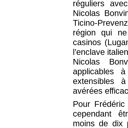
réguliers ave
Nicolas Bonvi
Ticino-Preven
région qui n
casinos (Lugan
l’enclave itali
Nicolas Bonv
applicables 
extensibles 
avérées effica
Pour Frédéric 
cependant êt
moins de dix 