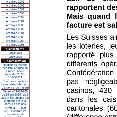
Archives 2009
rapportent des
Archives 2008
Archives 2007
Archives 2006
Mais quand l
Archives 2005
Archives 2004
facture est sal
Archives 2003
Archives 2002
Archives 2001
Les Suisses ai
Archives 2000
Archives 1999
les loteries, 
Archives 1998
Classements
rapporté plus
2018/2019
2019/2020
Documentation
différents opé
Rapport du marché
des jeux en ligne en
Confédération
France, 4eme
trimestre 2020 -
18/03/2021
pas négligea
Cour des comptes -
La régulation des jeux
d’argent et de hasard
casinos, 430 
Décret n° 2015-669
du 15 juin 2015 relatif
dans les cais
aux prélèvements sur
le produit des jeux
dans les casinos
cantonales (60
Arrêté du 15 mai
2015 modifiant les
dispositions de
(différence ent