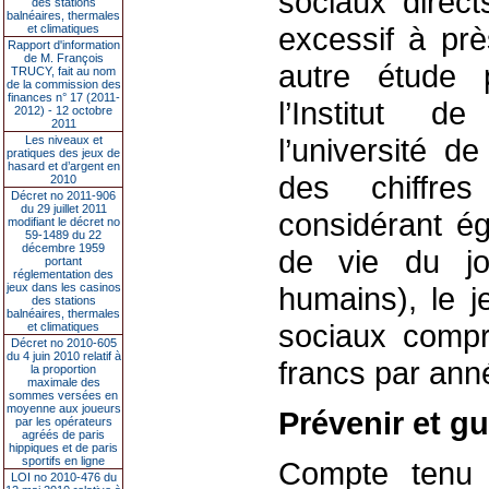
sociaux direct
des stations
balnéaires, thermales
excessif à prè
et climatiques
Rapport d'information
de M. François
autre étude 
TRUCY, fait au nom
de la commission des
finances n° 17 (2011-
l’Institut 
2012) - 12 octobre
2011
l’université d
Les niveaux et
pratiques des jeux de
hasard et d’argent en
des chiffre
2010
Décret no 2011-906
du 29 juillet 2011
considérant ég
modifiant le décret no
59-1489 du 22
décembre 1959
de vie du jo
portant
réglementation des
jeux dans les casinos
humains), le j
des stations
balnéaires, thermales
sociaux compr
et climatiques
Décret no 2010-605
du 4 juin 2010 relatif à
francs par ann
la proportion
maximale des
sommes versées en
moyenne aux joueurs
Prévenir et gu
par les opérateurs
agréés de paris
hippiques et de paris
sportifs en ligne
Compte tenu 
LOI no 2010-476 du