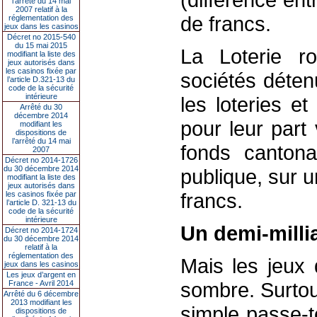
l’arrêté du 14 mai
2007 relatif à la
de francs.
réglementation des
jeux dans les casinos
Décret no 2015-540
du 15 mai 2015
La Loterie r
modifiant la liste des
jeux autorisés dans
les casinos fixée par
sociétés déten
l’article D.321-13 du
code de la sécurité
intérieure
les loteries et
Arrêté du 30
décembre 2014
pour leur part
modifiant les
dispositions de
l’arrêté du 14 mai
fonds cantonau
2007
Décret no 2014-1726
du 30 décembre 2014
publique, sur u
modifiant la liste des
jeux autorisés dans
francs.
les casinos fixée par
l’article D. 321-13 du
code de la sécurité
intérieure
Un demi-milli
Décret no 2014-1724
du 30 décembre 2014
relatif à la
réglementation des
Mais les jeux 
jeux dans les casinos
Les jeux d’argent en
sombre. Surtou
France - Avril 2014
Arrêté du 6 décembre
2013 modifiant les
simple passe-t
dispositions de