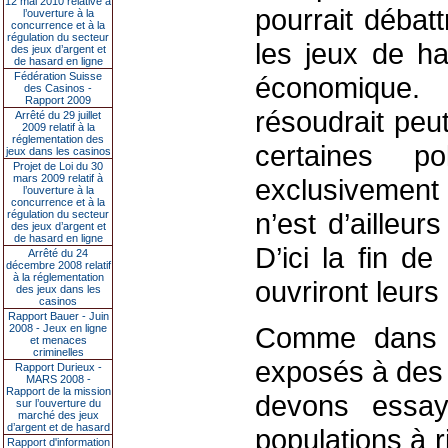
12 mai 2010 relative à
pourrait débatt
l’ouverture à la
concurrence et à la
régulation du secteur
les jeux de h
des jeux d’argent et
de hasard en ligne
Fédération Suisse
économique. 
des Casinos -
Rapport 2009
résoudrait peu
Arrêté du 29 juillet
2009 relatif à la
réglementation des
certaines po
jeux dans les casinos
Projet de Loi du 30
mars 2009 relatif à
exclusivement
l’ouverture à la
concurrence et à la
n’est d’ailleur
régulation du secteur
des jeux d’argent et
de hasard en ligne
D’ici la fin d
Arrêté du 24
décembre 2008 relatif
à la réglementation
ouvriront leurs
des jeux dans les
casinos
Rapport Bauer - Juin
Comme dans 
2008 - Jeux en ligne
et menaces
criminelles
exposés à de
Rapport Durieux -
MARS 2008 -
Rapport de la mission
devons essay
sur l’ouverture du
marché des jeux
d’argent et de hasard
populations à r
Rapport d'information