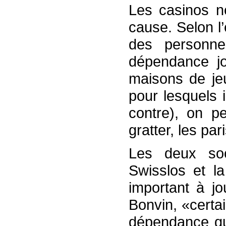
Les casinos n
cause. Selon l
des personn
dépendance j
maisons de jeu
pour lesquels i
contre), on pe
gratter, les par
Les deux soc
Swisslos et l
important à j
Bonvin, «certa
dépendance que