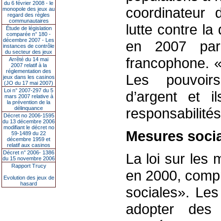
du 6 février 2008 - le
coordinateur 
monopole des jeux au
regard des règles
communautaires
lutte contre l
Étude de législation
comparée n° 180 -
décembre 2007 - Les
en 2007 par
instances de contrôle
du secteur des jeux
francophone. 
Arrêté du 14 mai
2007 relatif à la
réglementation des
Les pouvoir
jeux dans les casinos
(JO du 17 mai 2007)
Loi n° 2007-297 du 5
d’argent et i
mars 2007 relative à
la prévention de la
délinquance
responsabilités»
Décret no 2006-1595
du 13 décembre 2006
modifiant le décret no
Mesures soci
59-1489 du 22
décembre 1959 et
relatif aux casinos
Décret n° 2006- 1386
La loi sur les
du 15 novembre 2006
Rapport Trucy
en 2000, comp
Evolution des jeux de
hasard
sociales». Les
adopter des