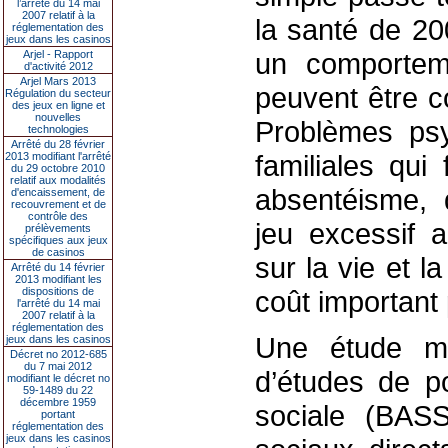
l’arrêté du 14 mai
2007 relatif à la
la santé de 20
réglementation des
jeux dans les casinos
un comportem
Arjel - Rapport
d'activité 2012
Arjel Mars 2013
peuvent être 
Régulation du secteur
des jeux en ligne et
nouvelles
Problèmes psy
technologies
Arrêté du 28 février
familiales qui
2013 modifiant l'arrêté
du 29 octobre 2010
relatif aux modalités
absentéisme, 
d'encaissement, de
recouvrement et de
contrôle des
jeu excessif
prélèvements
spécifiques aux jeux
de casinos
sur la vie et l
Arrêté du 14 février
2013 modifiant les
dispositions de
coût important 
l'arrêté du 14 mai
2007 relatif à la
réglementation des
Une étude m
jeux dans les casinos
Décret no 2012-685
du 7 mai 2012
d’études de po
modifiant le décret no
59-1489 du 22
décembre 1959
sociale (BASS
portant
réglementation des
jeux dans les casinos