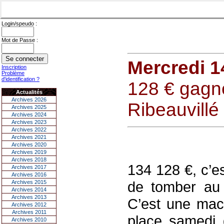
Login/speudo :
Mot de Passe :
Mercredi 
Inscription
Problème
d'identification ?
128 € gagn
Actualités
Archives 2026
Ribeauvillé
Archives 2025
Archives 2024
Archives 2023
Archives 2022
Archives 2021
Archives 2020
Archives 2019
Archives 2018
134 128 €, c’e
Archives 2017
Archives 2016
de tomber au 
Archives 2015
Archives 2014
Archives 2013
C’est une mac
Archives 2012
Archives 2011
place samedi 
Archives 2010