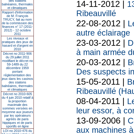
des stations
14-11-2012 |
1
balnéaires, thermales
et climatiques
Ribeauvillé
Rapport d'information
de M. François
TRUCY, fait au nom
22-08-2012 |
L
de la commission des
finances n° 17 (2011-
2012) - 12 octobre
autre éclairage
2011
Les niveaux et
23-03-2012 |
D
pratiques des jeux de
hasard et d’argent en
2010
à main armée d
Décret no 2011-906
du 29 juillet 2011
20-03-2012 |
B
modifiant le décret no
59-1489 du 22
décembre 1959
Des suspects in
portant
réglementation des
15-05-2011 |
jeux dans les casinos
B
des stations
balnéaires, thermales
Ribeauvillé (Ha
et climatiques
Décret no 2010-605
du 4 juin 2010 relatif à
08-04-2011 |
L
la proportion
maximale des
leur essor, à co
sommes versées en
moyenne aux joueurs
par les opérateurs
13-09-2006 |
C
agréés de paris
hippiques et de paris
sportifs en ligne
aux machines à
LOI no 2010-476 du