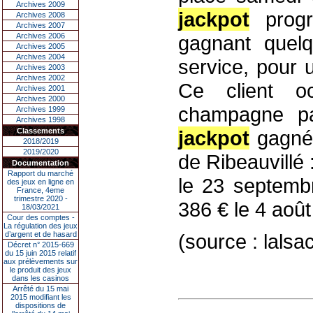
Archives 2009
jackpot
progr
Archives 2008
Archives 2007
Archives 2006
gagnant quel
Archives 2005
Archives 2004
service, pour 
Archives 2003
Archives 2002
Ce client oc
Archives 2001
Archives 2000
champagne par
Archives 1999
Archives 1998
Classements
jackpot
gagné 
2018/2019
2019/2020
de Ribeauvillé
Documentation
Rapport du marché
le 23 septemb
des jeux en ligne en
France, 4eme
trimestre 2020 -
386 € le 4 aoû
18/03/2021
Cour des comptes -
La régulation des jeux
d’argent et de hasard
(source : lalsac
Décret n° 2015-669
du 15 juin 2015 relatif
aux prélèvements sur
le produit des jeux
dans les casinos
Arrêté du 15 mai
2015 modifiant les
dispositions de