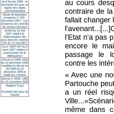
au cours desq
du 6 février 2008 - le
monopole des jeux au
regard des règles
contraire de la
communautaires
Étude de législation
fallait changer 
comparée n° 180 -
décembre 2007 - Les
instances de contrôle
l'avenant...[.
du secteur des jeux
Arrêté du 14 mai
2007 relatif à la
l'Etat n'a pas 
réglementation des
jeux dans les casinos
(JO du 17 mai 2007)
encore le ma
Loi n° 2007-297 du 5
mars 2007 relative à
passage le l
la prévention de la
délinquance
Décret no 2006-1595
contre les int
du 13 décembre 2006
modifiant le décret no
59-1489 du 22
décembre 1959 et
« Avec une nou
relatif aux casinos
Décret n° 2006- 1386
Partouche peut 
du 15 novembre 2006
Rapport Trucy
a un réel risq
Evolution des jeux de
hasard
Ville...»Scéna
même dans ce