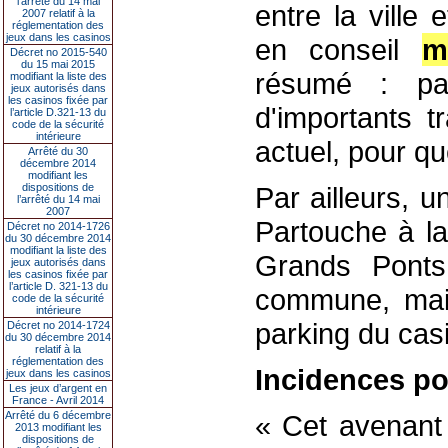
l’arrêté du 14 mai
entre la ville
2007 relatif à la
réglementation des
jeux dans les casinos
en conseil
m
Décret no 2015-540
du 15 mai 2015
résumé : pa
modifiant la liste des
jeux autorisés dans
les casinos fixée par
d'importants t
l’article D.321-13 du
code de la sécurité
intérieure
actuel, pour qu
Arrêté du 30
décembre 2014
modifiant les
dispositions de
Par ailleurs, 
l’arrêté du 14 mai
2007
Partouche à la
Décret no 2014-1726
du 30 décembre 2014
modifiant la liste des
Grands Ponts
jeux autorisés dans
les casinos fixée par
l’article D. 321-13 du
commune, mais
code de la sécurité
intérieure
parking du cas
Décret no 2014-1724
du 30 décembre 2014
relatif à la
réglementation des
Incidences p
jeux dans les casinos
Les jeux d’argent en
France - Avril 2014
Arrêté du 6 décembre
« Cet avenant 
2013 modifiant les
dispositions de