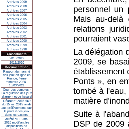
Archives 2009
Archives 2008
personnel un 
Archives 2007
Archives 2006
Mais au-delà 
Archives 2005
Archives 2004
relations jurid
Archives 2003
Archives 2002
pourraient vasci
Archives 2001
Archives 2000
Archives 1999
La délégation 
Archives 1998
Classements
2018/2019
2009, se basai
2019/2020
Documentation
établissement 
Rapport du marché
des jeux en ligne en
Ponts », en ent
France, 4eme
trimestre 2020 -
18/03/2021
tombé à l'eau,
Cour des comptes -
La régulation des jeux
d’argent et de hasard
matière d'inond
Décret n° 2015-669
du 15 juin 2015 relatif
aux prélèvements sur
Suite à l'aban
le produit des jeux
dans les casinos
Arrêté du 15 mai
DSP de 2009 a
2015 modifiant les
dispositions de