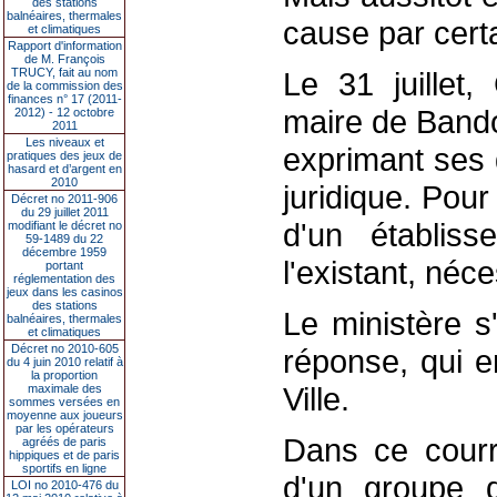
des stations
balnéaires, thermales
cause par cert
et climatiques
Rapport d'information
de M. François
TRUCY, fait au nom
Le 31 juillet,
de la commission des
finances n° 17 (2011-
maire de Bandol,
2012) - 12 octobre
2011
Les niveaux et
exprimant ses 
pratiques des jeux de
hasard et d’argent en
2010
juridique. Pour
Décret no 2011-906
du 29 juillet 2011
d'un établiss
modifiant le décret no
59-1489 du 22
décembre 1959
l'existant, néc
portant
réglementation des
jeux dans les casinos
des stations
Le ministère s
balnéaires, thermales
et climatiques
Décret no 2010-605
réponse, qui en
du 4 juin 2010 relatif à
la proportion
Ville.
maximale des
sommes versées en
moyenne aux joueurs
par les opérateurs
Dans ce courri
agréés de paris
hippiques et de paris
sportifs en ligne
d'un groupe d'
LOI no 2010-476 du