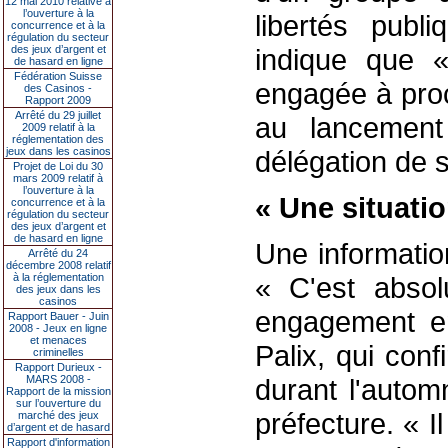
12 mai 2010 relative à
l’ouverture à la
libertés publi
concurrence et à la
régulation du secteur
des jeux d’argent et
indique que 
de hasard en ligne
Fédération Suisse
engagée à proc
des Casinos -
Rapport 2009
Arrêté du 29 juillet
au lancement
2009 relatif à la
réglementation des
jeux dans les casinos
délégation de s
Projet de Loi du 30
mars 2009 relatif à
l’ouverture à la
« Une situati
concurrence et à la
régulation du secteur
des jeux d’argent et
de hasard en ligne
Une informatio
Arrêté du 24
décembre 2008 relatif
à la réglementation
« C'est absol
des jeux dans les
casinos
engagement en
Rapport Bauer - Juin
2008 - Jeux en ligne
et menaces
Palix, qui con
criminelles
Rapport Durieux -
MARS 2008 -
durant l'autom
Rapport de la mission
sur l’ouverture du
préfecture. « 
marché des jeux
d’argent et de hasard
Rapport d'information