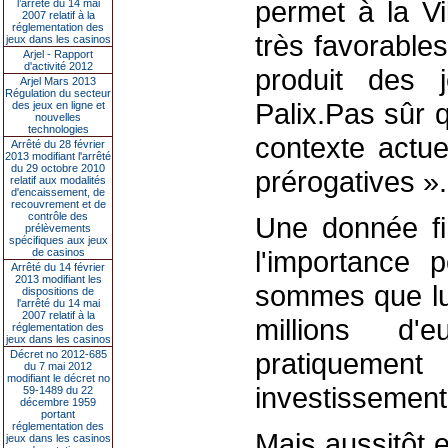
permet à la Vi
l’arrêté du 14 mai
2007 relatif à la
réglementation des
très favorable
jeux dans les casinos
Arjel - Rapport
d'activité 2012
produit des j
Arjel Mars 2013
Régulation du secteur
Palix.Pas sûr 
des jeux en ligne et
nouvelles
technologies
contexte actue
Arrêté du 28 février
2013 modifiant l'arrêté
du 29 octobre 2010
prérogatives ».
relatif aux modalités
d'encaissement, de
recouvrement et de
contrôle des
Une donnée fin
prélèvements
spécifiques aux jeux
l'importance 
de casinos
Arrêté du 14 février
2013 modifiant les
sommes que lui
dispositions de
l'arrêté du 14 mai
2007 relatif à la
millions d'
réglementation des
jeux dans les casinos
pratiquem
Décret no 2012-685
du 7 mai 2012
modifiant le décret no
investissement 
59-1489 du 22
décembre 1959
portant
réglementation des
Mais aussitôt 
jeux dans les casinos