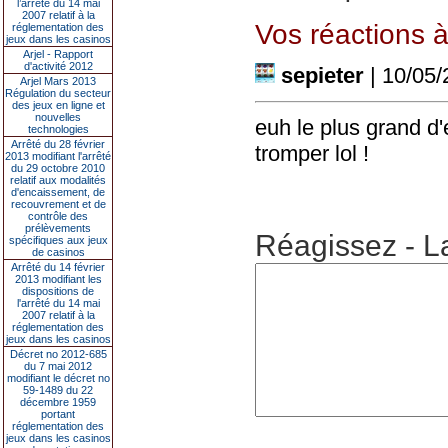
l’arrêté du 14 mai
2007 relatif à la
Vos réactions à 
réglementation des
jeux dans les casinos
Arjel - Rapport
d'activité 2012
sepieter
| 10/05/
Arjel Mars 2013
Régulation du secteur
des jeux en ligne et
nouvelles
euh le plus grand d'
technologies
Arrêté du 28 février
tromper lol !
2013 modifiant l'arrêté
du 29 octobre 2010
relatif aux modalités
d'encaissement, de
recouvrement et de
contrôle des
prélèvements
Réagissez - L
spécifiques aux jeux
de casinos
Arrêté du 14 février
2013 modifiant les
dispositions de
l'arrêté du 14 mai
2007 relatif à la
réglementation des
jeux dans les casinos
Décret no 2012-685
du 7 mai 2012
modifiant le décret no
59-1489 du 22
décembre 1959
portant
réglementation des
jeux dans les casinos