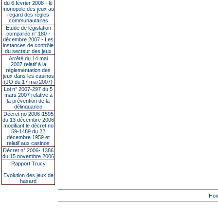
du 6 février 2008 - le
monopole des jeux au
regard des règles
communautaires
Étude de législation
comparée n° 180 -
décembre 2007 - Les
instances de contrôle
du secteur des jeux
Arrêté du 14 mai
2007 relatif à la
réglementation des
jeux dans les casinos
(JO du 17 mai 2007)
Loi n° 2007-297 du 5
mars 2007 relative à
la prévention de la
délinquance
Décret no 2006-1595
du 13 décembre 2006
modifiant le décret no
59-1489 du 22
décembre 1959 et
relatif aux casinos
Décret n° 2006- 1386
du 15 novembre 2006
Rapport Trucy
Evolution des jeux de
hasard
Ho