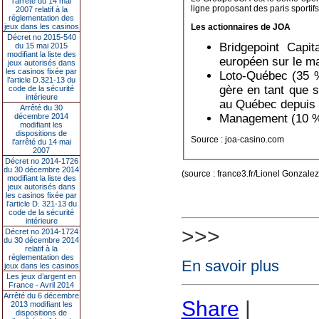
l’arrêté du 14 mai
ligne proposant des paris sportifs
2007 relatif à la
réglementation des
jeux dans les casinos
Les actionnaires de JOA
Décret no 2015-540
Bridgepoint Capit
du 15 mai 2015
modifiant la liste des
européen sur le m
jeux autorisés dans
les casinos fixée par
Loto-Québec (35 %
l’article D.321-13 du
gère en tant que s
code de la sécurité
intérieure
au Québec depuis 
Arrêté du 30
décembre 2014
Management (10 
modifiant les
dispositions de
Source : joa-casino.com
l’arrêté du 14 mai
2007
Décret no 2014-1726
du 30 décembre 2014
(source : france3.fr/Lionel Gonzalez
modifiant la liste des
jeux autorisés dans
les casinos fixée par
l’article D. 321-13 du
code de la sécurité
intérieure
>>>
Décret no 2014-1724
du 30 décembre 2014
relatif à la
réglementation des
En savoir plus
jeux dans les casinos
Les jeux d’argent en
France - Avril 2014
Arrêté du 6 décembre
Share
|
2013 modifiant les
dispositions de