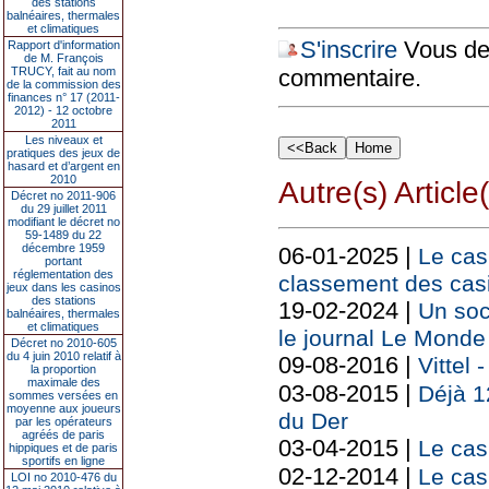
des stations
balnéaires, thermales
et climatiques
S'inscrire
Vous dev
Rapport d'information
de M. François
TRUCY, fait au nom
commentaire.
de la commission des
finances n° 17 (2011-
2012) - 12 octobre
2011
Les niveaux et
pratiques des jeux de
hasard et d’argent en
2010
Autre(s) Article(
Décret no 2011-906
du 29 juillet 2011
modifiant le décret no
59-1489 du 22
décembre 1959
06-01-2025 |
Le cas
portant
réglementation des
classement des casi
jeux dans les casinos
des stations
19-02-2024 |
Un soc
balnéaires, thermales
et climatiques
le journal Le Monde
Décret no 2010-605
du 4 juin 2010 relatif à
09-08-2016 |
Vittel 
la proportion
maximale des
03-08-2015 |
Déjà 1
sommes versées en
moyenne aux joueurs
du Der
par les opérateurs
agréés de paris
03-04-2015 |
Le cas
hippiques et de paris
sportifs en ligne
02-12-2014 |
Le cas
LOI no 2010-476 du