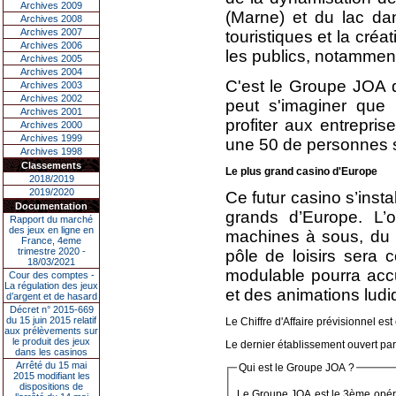
Archives 2009
(Marne) et du lac dan
Archives 2008
Archives 2007
touristiques et la cré
Archives 2006
les publics, notamment
Archives 2005
Archives 2004
C'est le Groupe JOA q
Archives 2003
Archives 2002
peut s'imaginer que 
Archives 2001
profiter aux entrepris
Archives 2000
Archives 1999
une 50 de personnes su
Archives 1998
Classements
Le plus grand casino d'Europe
2018/2019
2019/2020
Ce futur casino s’insta
Documentation
grands d’Europe. L’
Rapport du marché
des jeux en ligne en
machines à sous, du
France, 4eme
trimestre 2020 -
pôle de loisirs sera 
18/03/2021
modulable pourra accue
Cour des comptes -
La régulation des jeux
et des animations ludiq
d’argent et de hasard
Décret n° 2015-669
du 15 juin 2015 relatif
Le Chiffre d'Affaire prévisionnel est
aux prélèvements sur
le produit des jeux
Le dernier établissement ouvert pa
dans les casinos
Arrêté du 15 mai
Qui est le Groupe JOA ?
2015 modifiant les
dispositions de
Le Groupe JOA est le 3ème opéra