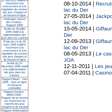
12 mai 2010 relative à
08-10-2014 |
Recrut
l’ouverture à la
concurrence et à la
lac du Der
régulation du secteur
des jeux d’argent et
27-05-2014 |
Jackpo
de hasard en ligne
Fédération Suisse
lac du Der
des Casinos -
Rapport 2009
15-05-2014 |
Giffau
Arrêté du 29 juillet
2009 relatif à la
Der
réglementation des
jeux dans les casinos
12-09-2013 |
Giffau
Projet de Loi du 30
mars 2009 relatif à
lac du Der
l’ouverture à la
concurrence et à la
08-05-2013 |
Le cas
régulation du secteur
des jeux d’argent et
JOA
de hasard en ligne
Arrêté du 24
12-11-2011 |
Les jeu
décembre 2008 relatif
à la réglementation
07-04-2011 |
Casino
des jeux dans les
casinos
Rapport Bauer - Juin
2008 - Jeux en ligne
et menaces
criminelles
Rapport Durieux -
MARS 2008 -
Rapport de la mission
sur l’ouverture du
marché des jeux
d’argent et de hasard
Rapport d'information