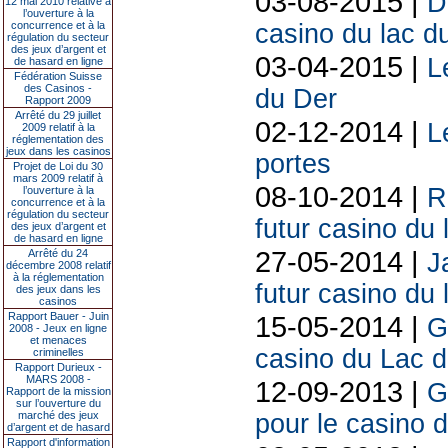
03-08-2015 |
D
12 mai 2010 relative à
l’ouverture à la
concurrence et à la
casino du lac d
régulation du secteur
des jeux d’argent et
03-04-2015 |
L
de hasard en ligne
Fédération Suisse
des Casinos -
du Der
Rapport 2009
Arrêté du 29 juillet
02-12-2014 |
L
2009 relatif à la
réglementation des
jeux dans les casinos
portes
Projet de Loi du 30
mars 2009 relatif à
08-10-2014 |
R
l’ouverture à la
concurrence et à la
régulation du secteur
futur casino du 
des jeux d’argent et
de hasard en ligne
27-05-2014 |
Arrêté du 24
J
décembre 2008 relatif
à la réglementation
futur casino du 
des jeux dans les
casinos
Rapport Bauer - Juin
15-05-2014 |
G
2008 - Jeux en ligne
et menaces
casino du Lac 
criminelles
Rapport Durieux -
MARS 2008 -
12-09-2013 |
G
Rapport de la mission
sur l’ouverture du
marché des jeux
pour le casino 
d’argent et de hasard
Rapport d'information