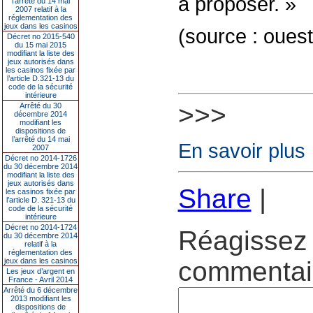
à proposer. »
l’arrêté du 14 mai
2007 relatif à la
réglementation des
jeux dans les casinos
(source : ouest
Décret no 2015-540
du 15 mai 2015
modifiant la liste des
jeux autorisés dans
les casinos fixée par
l’article D.321-13 du
code de la sécurité
intérieure
>>>
Arrêté du 30
décembre 2014
modifiant les
dispositions de
l’arrêté du 14 mai
En savoir plus
2007
Décret no 2014-1726
du 30 décembre 2014
modifiant la liste des
jeux autorisés dans
Share
|
les casinos fixée par
l’article D. 321-13 du
code de la sécurité
intérieure
Décret no 2014-1724
Réagissez 
du 30 décembre 2014
relatif à la
réglementation des
jeux dans les casinos
commentair
Les jeux d’argent en
France - Avril 2014
Arrêté du 6 décembre
2013 modifiant les
dispositions de