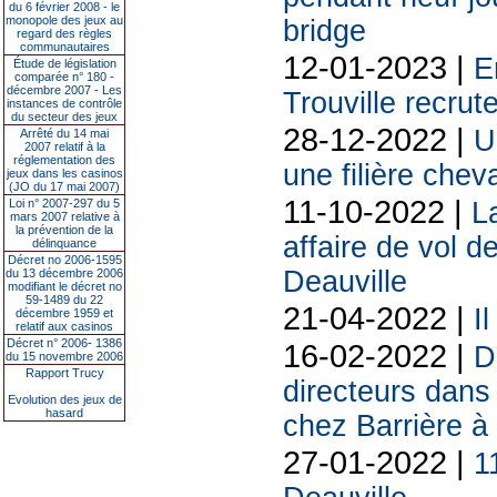
du 6 février 2008 - le
monopole des jeux au
bridge
regard des règles
communautaires
12-01-2023 |
E
Étude de législation
comparée n° 180 -
décembre 2007 - Les
Trouville recrut
instances de contrôle
du secteur des jeux
28-12-2022 |
U
Arrêté du 14 mai
2007 relatif à la
réglementation des
une filière che
jeux dans les casinos
(JO du 17 mai 2007)
11-10-2022 |
L
Loi n° 2007-297 du 5
mars 2007 relative à
la prévention de la
affaire de vol d
délinquance
Décret no 2006-1595
Deauville
du 13 décembre 2006
modifiant le décret no
59-1489 du 22
21-04-2022 |
I
décembre 1959 et
relatif aux casinos
Décret n° 2006- 1386
16-02-2022 |
D
du 15 novembre 2006
Rapport Trucy
directeurs dans
Evolution des jeux de
hasard
chez Barrière à
27-01-2022 |
1