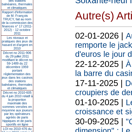
Soixante-neuf 
des stations
balnéaires, thermales
et climatiques
Autre(s) Art
Rapport d'information
de M. François
TRUCY, fait au nom
de la commission des
finances n° 17 (2011-
2012) - 12 octobre
02-01-2026 |
A
2011
Les niveaux et
pratiques des jeux de
remporte le jack
hasard et d’argent en
2010
d'euros le jour d
Décret no 2011-906
du 29 juillet 2011
modifiant le décret no
22-12-2025 |
À
59-1489 du 22
décembre 1959
portant
la barre du cas
réglementation des
jeux dans les casinos
17-11-2025 |
De
des stations
balnéaires, thermales
et climatiques
croupiers de d
Décret no 2010-605
du 4 juin 2010 relatif à
01-10-2025 |
la proportion
L
maximale des
sommes versées en
croissance et s
moyenne aux joueurs
par les opérateurs
agréés de paris
30-09-2025 |
"
hippiques et de paris
sportifs en ligne
dimension" : Le
LOI no 2010-476 du