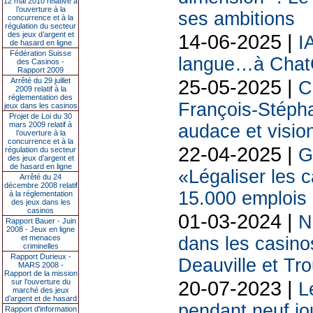
12 mai 2010 relative à
l’ouverture à la
ses ambitions
concurrence et à la
régulation du secteur
14-06-2025 |
des jeux d’argent et
I
de hasard en ligne
Fédération Suisse
langue…à Chat
des Casinos -
Rapport 2009
25-05-2025 |
Arrêté du 29 juillet
C
2009 relatif à la
réglementation des
François-Stéph
jeux dans les casinos
Projet de Loi du 30
mars 2009 relatif à
audace et vision
l’ouverture à la
concurrence et à la
22-04-2025 |
G
régulation du secteur
des jeux d’argent et
de hasard en ligne
«Légaliser les c
Arrêté du 24
décembre 2008 relatif
15.000 emplois
à la réglementation
des jeux dans les
casinos
01-03-2024 |
N
Rapport Bauer - Juin
2008 - Jeux en ligne
dans les casinos
et menaces
criminelles
Rapport Durieux -
Deauville et Tro
MARS 2008 -
Rapport de la mission
20-07-2023 |
sur l’ouverture du
L
marché des jeux
d’argent et de hasard
pendant neuf jou
Rapport d'information