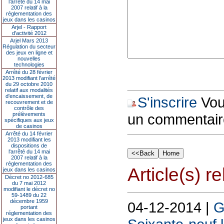
l’arrêté du 14 mai
2007 relatif à la
réglementation des
jeux dans les casinos
Arjel - Rapport
d'activité 2012
Arjel Mars 2013
Régulation du secteur
des jeux en ligne et
nouvelles
technologies
Arrêté du 28 février
2013 modifiant l'arrêté
du 29 octobre 2010
relatif aux modalités
d'encaissement, de
S'inscrire
Vous
recouvrement et de
contrôle des
prélèvements
un commentair
spécifiques aux jeux
de casinos
Arrêté du 14 février
2013 modifiant les
dispositions de
l'arrêté du 14 mai
2007 relatif à la
réglementation des
Article(s) rel
jeux dans les casinos
Décret no 2012-685
du 7 mai 2012
modifiant le décret no
59-1489 du 22
décembre 1959
04-12-2014 |
G
portant
réglementation des
jeux dans les casinos