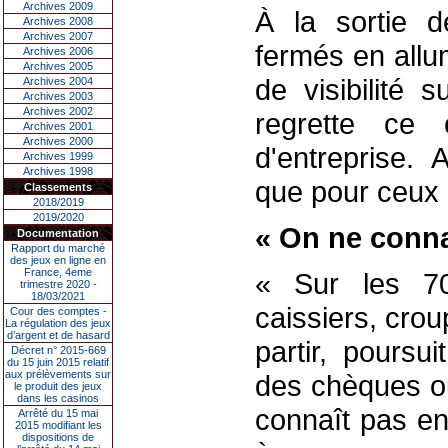
Archives 2009
À la sortie d
Archives 2008
Archives 2007
fermés en allu
Archives 2006
Archives 2005
de visibilité
Archives 2004
Archives 2003
Archives 2002
regrette ce
Archives 2001
Archives 2000
d'entreprise. 
Archives 1999
Archives 1998
que pour ceux q
Classements
2018/2019
2019/2020
« On ne conna
Documentation
Rapport du marché
des jeux en ligne en
France, 4eme
« Sur les 70
trimestre 2020 -
18/03/2021
caissiers, crou
Cour des comptes -
La régulation des jeux
d’argent et de hasard
partir, poursu
Décret n° 2015-669
du 15 juin 2015 relatif
aux prélèvements sur
des chèques o
le produit des jeux
dans les casinos
connaît pas en
Arrêté du 15 mai
2015 modifiant les
dispositions de