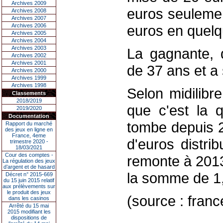
Archives 2009
euros seulemen
Archives 2008
Archives 2007
Archives 2006
euros en quel
Archives 2005
Archives 2004
Archives 2003
La gagnante, d
Archives 2002
Archives 2001
de 37 ans et a
Archives 2000
Archives 1999
Archives 1998
Selon midilibr
Classements
2018/2019
que c'est la 
2019/2020
Documentation
tombe depuis 2
Rapport du marché
des jeux en ligne en
France, 4eme
d'euros distri
trimestre 2020 -
18/03/2021
Cour des comptes -
remonte à 2013
La régulation des jeux
d’argent et de hasard
la somme de 1,
Décret n° 2015-669
du 15 juin 2015 relatif
aux prélèvements sur
le produit des jeux
(source : france
dans les casinos
Arrêté du 15 mai
2015 modifiant les
dispositions de