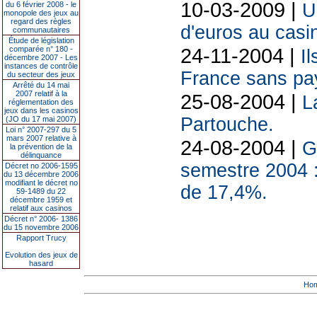
10-03-2009 |
du 6 février 2008 - le
U
monopole des jeux au
regard des règles
d'euros au casi
communautaires
Étude de législation
24-11-2004 |
comparée n° 180 -
I
décembre 2007 - Les
instances de contrôle
France sans pa
du secteur des jeux
Arrêté du 14 mai
2007 relatif à la
25-08-2004 |
L
réglementation des
jeux dans les casinos
Partouche.
(JO du 17 mai 2007)
Loi n° 2007-297 du 5
mars 2007 relative à
24-08-2004 |
G
la prévention de la
délinquance
semestre 2004 :
Décret no 2006-1595
du 13 décembre 2006
modifiant le décret no
de 17,4%.
59-1489 du 22
décembre 1959 et
relatif aux casinos
Décret n° 2006- 1386
du 15 novembre 2006
Rapport Trucy
Evolution des jeux de
hasard
Ho