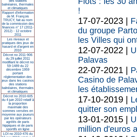
Flots : les 30 
des stations
balnéaires, thermales
et climatiques
!
Rapport d'information
de M. François
17-07-2023 |
F
TRUCY, fait au nom
de la commission des
finances n° 17 (2011-
du groupe Parto
2012) - 12 octobre
2011
les Villes qui on
Les niveaux et
pratiques des jeux de
hasard et d’argent en
12-07-2022 |
U
2010
Décret no 2011-906
Palavas
du 29 juillet 2011
modifiant le décret no
59-1489 du 22
22-07-2021 |
P
décembre 1959
portant
réglementation des
Casino de Palav
jeux dans les casinos
des stations
les établisseme
balnéaires, thermales
et climatiques
Décret no 2010-605
17-10-2019 |
L
du 4 juin 2010 relatif à
la proportion
quitter son emp
maximale des
sommes versées en
moyenne aux joueurs
13-01-2015 |
U
par les opérateurs
agréés de paris
hippiques et de paris
million d'euros
sportifs en ligne
LOI no 2010-476 du