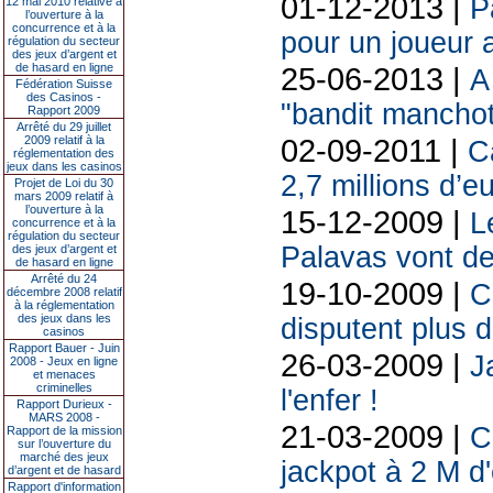
01-12-2013 |
P
12 mai 2010 relative à
l’ouverture à la
concurrence et à la
pour un joueur 
régulation du secteur
des jeux d’argent et
de hasard en ligne
25-06-2013 |
A
Fédération Suisse
des Casinos -
"bandit manchot
Rapport 2009
Arrêté du 29 juillet
02-09-2011 |
2009 relatif à la
C
réglementation des
jeux dans les casinos
2,7 millions d’e
Projet de Loi du 30
mars 2009 relatif à
l’ouverture à la
15-12-2009 |
L
concurrence et à la
régulation du secteur
Palavas vont de
des jeux d’argent et
de hasard en ligne
Arrêté du 24
19-10-2009 |
C
décembre 2008 relatif
à la réglementation
des jeux dans les
disputent plus d
casinos
Rapport Bauer - Juin
26-03-2009 |
J
2008 - Jeux en ligne
et menaces
criminelles
l'enfer !
Rapport Durieux -
MARS 2008 -
21-03-2009 |
C
Rapport de la mission
sur l’ouverture du
marché des jeux
jackpot à 2 M d
d’argent et de hasard
Rapport d'information