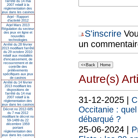
l’arrêté du 14 mai
2007 relatif à la
réglementation des
jeux dans les casinos
Arjel - Rapport
d'activité 2012
Arjel Mars 2013
Régulation du secteur
S'inscrire
Vous
des jeux en ligne et
nouvelles
technologies
un commentair
Arrêté du 28 février
2013 modifiant l'arrêté
du 29 octobre 2010
relatif aux modalités
d'encaissement, de
recouvrement et de
contrôle des
prélèvements
spécifiques aux jeux
Autre(s) Art
de casinos
Arrêté du 14 février
2013 modifiant les
dispositions de
l'arrêté du 14 mai
31-12-2025 |
2007 relatif à la
C
réglementation des
jeux dans les casinos
Occitanie : quel
Décret no 2012-685
du 7 mai 2012
modifiant le décret no
débarqué ?
59-1489 du 22
décembre 1959
25-06-2024 |
P
portant
réglementation des
jeux dans les casinos