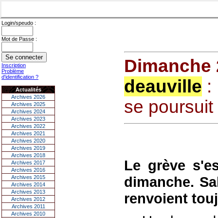
Login/speudo :
Mot de Passe :
Dimanche 
Inscription
Problème
d'identification ?
deauville
:
Actualités
Archives 2026
se poursuit
Archives 2025
Archives 2024
Archives 2023
Archives 2022
Archives 2021
Archives 2020
Archives 2019
Archives 2018
Le grève s'e
Archives 2017
Archives 2016
dimanche. Sal
Archives 2015
Archives 2014
Archives 2013
renvoient touj
Archives 2012
Archives 2011
Archives 2010