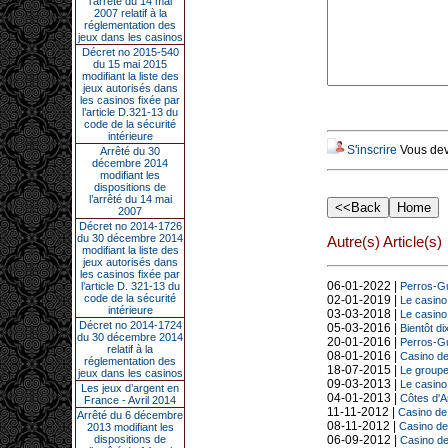
l’arrêté du 14 mai
2007 relatif à la
réglementation des
jeux dans les casinos
Décret no 2015-540
du 15 mai 2015
modifiant la liste des
jeux autorisés dans
les casinos fixée par
l’article D.321-13 du
code de la sécurité
intérieure
S'inscrire
Vous deve
Arrêté du 30
décembre 2014
modifiant les
dispositions de
l’arrêté du 14 mai
2007
Décret no 2014-1726
du 30 décembre 2014
Autre(s) Article(s)
modifiant la liste des
jeux autorisés dans
les casinos fixée par
06-01-2022 |
l’article D. 321-13 du
Perros-Gu
code de la sécurité
02-01-2019 |
Le casino
intérieure
03-03-2018 |
Le casino
Décret no 2014-1724
05-03-2016 |
Bientôt d
du 30 décembre 2014
20-01-2016 |
Perros-Gu
relatif à la
08-01-2016 |
Casino de
réglementation des
18-07-2015 |
Le groupe
jeux dans les casinos
09-03-2013 |
Le casino
Les jeux d’argent en
04-01-2013 |
Côtes d'A
France - Avril 2014
11-11-2012 |
Casino de 
Arrêté du 6 décembre
08-11-2012 |
Casino de 
2013 modifiant les
dispositions de
06-09-2012 |
Casino de