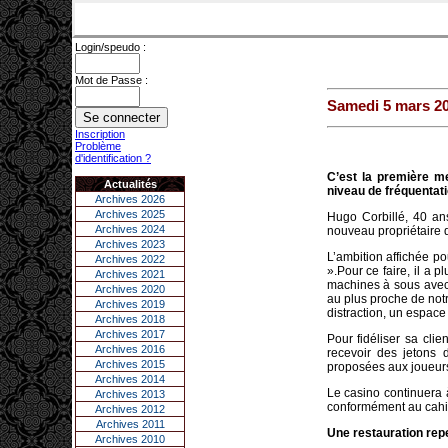
Login/speudo :
Mot de Passe :
Samedi 5 mars 2
Inscription
Problème
d'identification ?
C’est la première me
Actualités
niveau de fréquentatio
Archives 2026
Archives 2025
Hugo Corbillé, 40 ans
Archives 2024
nouveau propriétaire d
Archives 2023
L’ambition affichée po
Archives 2022
».Pour ce faire, il a 
Archives 2021
machines à sous avec,
Archives 2020
au plus proche de notr
Archives 2019
distraction, un espace d
Archives 2018
Archives 2017
Pour fidéliser sa clie
Archives 2016
recevoir des jetons 
Archives 2015
proposées aux joueurs
Archives 2014
Le casino continuera 
Archives 2013
conformément au cahi
Archives 2012
Archives 2011
Une restauration re
Archives 2010