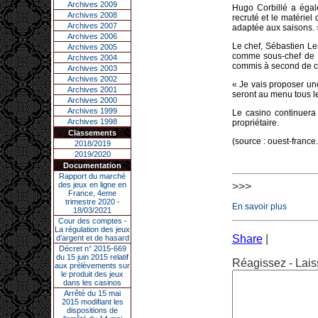
Archives 2009
Hugo Corbillé a égal
Archives 2008
recruté et le matériel
Archives 2007
adaptée aux saisons. 
Archives 2006
Le chef, Sébastien Le
Archives 2005
comme sous-chef de cu
Archives 2004
commis à second de cui
Archives 2003
Archives 2002
« Je vais proposer un
Archives 2001
seront au menu tous le
Archives 2000
Archives 1999
Le casino continuera 
Archives 1998
propriétaire.
Classements
(source : ouest-france.
2018/2019
2019/2020
Documentation
Rapport du marché
des jeux en ligne en
>>>
France, 4eme
trimestre 2020 -
En savoir plus
18/03/2021
Cour des comptes -
La régulation des jeux
Share
|
d’argent et de hasard
Décret n° 2015-669
du 15 juin 2015 relatif
Réagissez - Lais
aux prélèvements sur
le produit des jeux
dans les casinos
Arrêté du 15 mai
2015 modifiant les
dispositions de