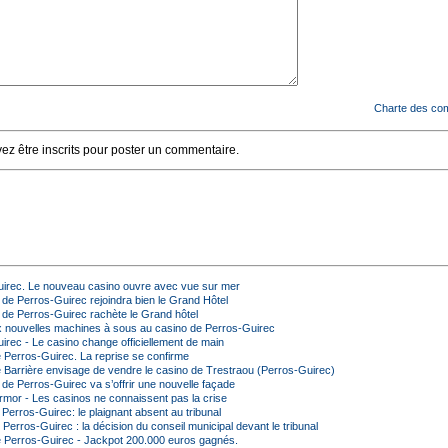
Charte des co
z être inscrits pour poster un commentaire.
irec. Le nouveau casino ouvre avec vue sur mer
 de Perros-Guirec rejoindra bien le Grand Hôtel
 de Perros-Guirec rachète le Grand hôtel
ix nouvelles machines à sous au casino de Perros-Guirec
irec - Le casino change officiellement de main
 Perros-Guirec. La reprise se confirme
 Barrière envisage de vendre le casino de Trestraou (Perros-Guirec)
 de Perros-Guirec va s’offrir une nouvelle façade
rmor - Les casinos ne connaissent pas la crise
Perros-Guirec: le plaignant absent au tribunal
Perros-Guirec : la décision du conseil municipal devant le tribunal
 Perros-Guirec - Jackpot 200.000 euros gagnés.