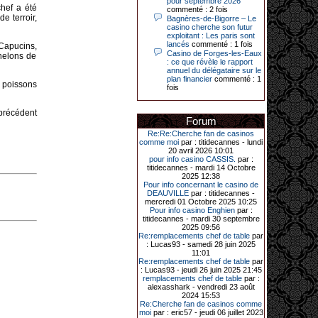
pour septembre 2026
hef a été
commenté : 2 fois
e terroir,
Bagnères-de-Bigorre – Le
casino cherche son futur
31-03-2026|
exploitant : Les paris sont
lancés
commenté : 1 fois
Série de jackpots au casino JOA de
 Capucins,
Gujan-Mestras : ce mois de mars a
Casino de Forges-les-Eaux
chelons de
été fructueux pour quelques
: ce que révèle le rapport
joueurs. D’abord avec 44 207 euros
annuel du délégataire sur le
remportés le dimanche 22 mars sur
plan financier
commenté : 1
t poissons
une machine à sous pour une mise
fois
initiale de 5,28 €. Puis quelques
jours plus tard, le vendredi 27 mars,
 précédent
un joueur a décroché 12 086 euros
Forum
sur une autre machine à sous.
Re:Re:Cherche fan de casinos
Enfin, troisième et dernier jackpot,
comme moi
par : titidecannes - lundi
record cette fois-ci, le samedi 28
20 avril 2026 10:01
mars dernier. Quelque 111 322
pour info casino CASSIS.
par :
euros ont été remportés sur la table
titidecannes - mardi 14 Octobre
d’Ultimate Texas Hold’em Poker,
2025 12:38
grâce à une mise de 5 euros sur la
Pour info concernant le casino de
case bonus et une quinte flush
DEAUVILLE
par : titidecannes -
royale. Ces gains ont été annoncés
mercredi 01 Octobre 2025 10:25
dans un communiqué diffusé par le
Pour info casino Enghien
par :
casino ce lundi 30 mars en soirée.
titidecannes - mardi 30 septembre
2025 09:56
Re:remplacements chef de table
par
: Lucas93 - samedi 28 juin 2025
11:01
11-01-2026|
Re:remplacements chef de table
par
: Lucas93 - jeudi 26 juin 2025 21:45
Dimanche 11 janvier, en soirée, une
remplacements chef de table
par :
cliente retraitée de 78 ans, habitant
alexasshark - vendredi 23 août
Trémuson, a eu l’énorme surprise
2024 15:53
de décrocher un méga jackpot.
Re:Cherche fan de casinos comme
moi
par : eric57 - jeudi 06 juillet 2023
Elle n’a misé que 88 centimes sur