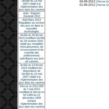
l’arrêté du 14 mai
04-08-2012 |
Perros-Gu
2007 relatif à la
01-06-2012 |
Perros-Gu
réglementation des
jeux dans les casinos
Arjel - Rapport
d'activité 2012
Arjel Mars 2013
Régulation du secteur
des jeux en ligne et
nouvelles
technologies
Arrêté du 28 février
2013 modifiant l'arrêté
du 29 octobre 2010
relatif aux modalités
d'encaissement, de
recouvrement et de
contrôle des
prélèvements
spécifiques aux jeux
de casinos
Arrêté du 14 février
2013 modifiant les
dispositions de
l'arrêté du 14 mai
2007 relatif à la
réglementation des
jeux dans les casinos
Décret no 2012-685
du 7 mai 2012
modifiant le décret no
59-1489 du 22
décembre 1959
portant
réglementation des
jeux dans les casinos