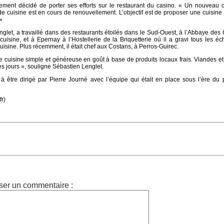
ement décidé de porter ses efforts sur le restaurant du casino. « Un nouveau c
 de cuisine est en cours de renouvellement. L’objectif est de proposer une cuisine d
»
nglet, a travaillé dans des restaurants étoilés dans le Sud-Ouest, à l’Abbaye des
isine, et à Epernay à l’Hostellerie de la Briquetterie où il a gravi tous les é
sine. Plus récemment, il était chef aux Costans, à Perros-Guirec.
e cuisine simple et généreuse en goût à base de produits locaux frais. Viandes e
s jours », souligne Sébastien Lenglet.
à être dirigé par Pierre Journé avec l’équipe qui était en place sous l’ère du
fr)
ser un commentaire :