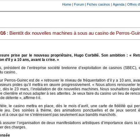
Home
|
Forum
|
Fiches casinos
|
Agenda
|
Offres d
016
: Bientôt dix nouvelles machines à sous au casino de Perros-Gui
sure prise par le nouveau propriétaire, Hugo Corbillé. Son ambition : « Ret
n d’il y a 10 ans, avant la crise. »
, président de l’entreprise société bretonne d’exploitation de casinos (SBEC), e
u casino..
ur Perros-Guirec est de « retrouver le niveau de fréquentation d’il y a 10 ans, avan
plusieurs pistes qu’il mettra en œuvre progressivement. « Nous allons renouveler l
 dès le 23 mars, l’installation de dix nouvelles machines. Nous souhaitons égal
e clientèle et nous adapter à ses attentes. Je veux faire du casino un lieu de renco
e détente », affirme-t-il.
ntèle, le casino mettra en place, dès le mois d’avril, une carte de fidélité qui pe
de jeu. Des soirées à thème, des animations ponctuelles et de jeux seront 
 et à ceux qui ne s’intéressent pas seulement aux bandits manchots.
à assurer l’organisation de deux manifestations artistiques d’importance dans l
er des charges.
pensée