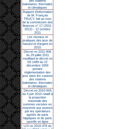
des stations
balnéaires, thermales
et climatiques
Rapport d'information
de M. François
TRUCY, fait au nom
de la commission des
finances n° 17 (2011-
2012) - 12 octobre
2011
Les niveaux et
pratiques des jeux de
hasard et d’argent en
2010
Décret no 2011-906
du 29 juillet 2011
modifiant le décret no
59-1489 du 22
décembre 1959
portant
réglementation des
jeux dans les casinos
des stations
balnéaires, thermales
et climatiques
Décret no 2010-605
du 4 juin 2010 relatif à
la proportion
maximale des
sommes versées en
moyenne aux joueurs
par les opérateurs
agréés de paris
hippiques et de paris
sportifs en ligne
LOI no 2010-476 du