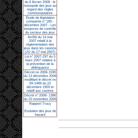
du 6 février 2008 - le
monopole des jeux au
regard des règles
communautaires
Étude de législation
comparée n° 180 -
décembre 2007 - Les
instances de contrôle
du secteur des jeux
Arrêté du 14 mai
2007 relatif à la
réglementation des
jeux dans les casinos
(JO du 17 mai 2007)
Loi n° 2007-297 du 5
mars 2007 relative à
la prévention de la
délinquance
Décret no 2006-1595
du 13 décembre 2006
modifiant le décret no
59-1489 du 22
décembre 1959 et
relatif aux casinos
Décret n° 2006- 1386
du 15 novembre 2006
Rapport Trucy
Evolution des jeux de
hasard