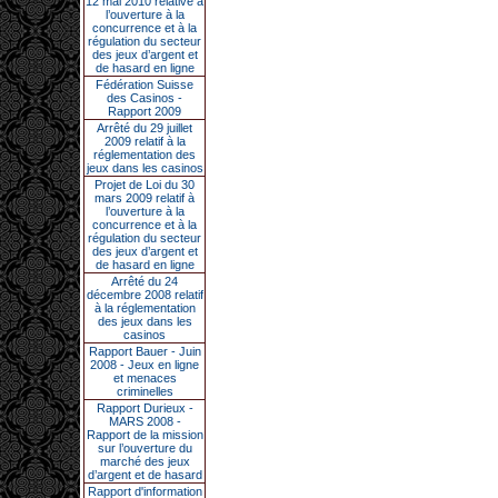
12 mai 2010 relative à
l’ouverture à la
concurrence et à la
régulation du secteur
des jeux d’argent et
de hasard en ligne
Fédération Suisse
des Casinos -
Rapport 2009
Arrêté du 29 juillet
2009 relatif à la
réglementation des
jeux dans les casinos
Projet de Loi du 30
mars 2009 relatif à
l’ouverture à la
concurrence et à la
régulation du secteur
des jeux d’argent et
de hasard en ligne
Arrêté du 24
décembre 2008 relatif
à la réglementation
des jeux dans les
casinos
Rapport Bauer - Juin
2008 - Jeux en ligne
et menaces
criminelles
Rapport Durieux -
MARS 2008 -
Rapport de la mission
sur l’ouverture du
marché des jeux
d’argent et de hasard
Rapport d'information