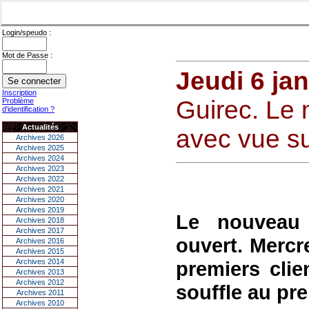
Login/speudo :
Mot de Passe :
Jeudi 6 ja
Inscription
Guirec. Le
Problème
d'identification ?
Actualités
avec vue su
Archives 2026
Archives 2025
Archives 2024
Archives 2023
Archives 2022
Archives 2021
Archives 2020
Archives 2019
Le nouveau 
Archives 2018
Archives 2017
ouvert. Mercre
Archives 2016
Archives 2015
Archives 2014
premiers cli
Archives 2013
Archives 2012
souffle au pr
Archives 2011
Archives 2010