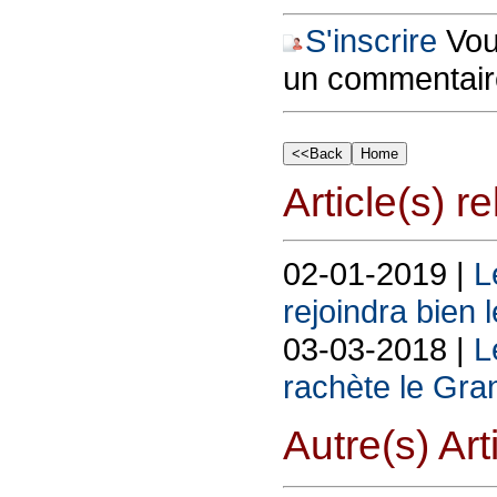
S'inscrire
Vous
un commentair
Article(s) rel
02-01-2019 |
L
rejoindra bien 
03-03-2018 |
L
rachète le Gra
Autre(s) Art