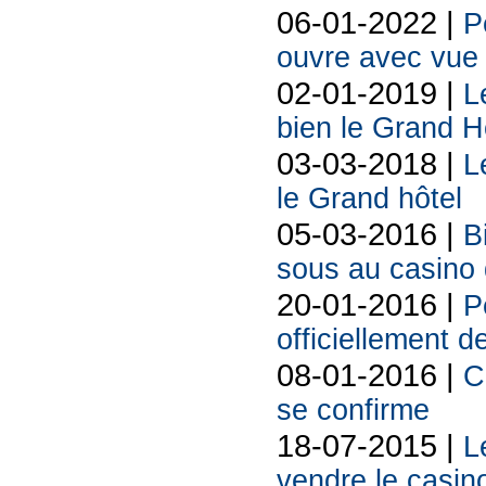
06-01-2022 |
P
ouvre avec vue
02-01-2019 |
L
bien le Grand H
03-03-2018 |
L
le Grand hôtel
05-03-2016 |
B
sous au casino 
20-01-2016 |
P
officiellement d
08-01-2016 |
C
se confirme
18-07-2015 |
L
vendre le casin