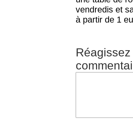
vendredis et s
à partir de 1 eu
Réagissez 
commentair