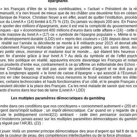
épargnants
 les Français d’être de si bons contribuables, « l’actuel » Président de la ré
anuelli, n’a rien trouvé de mieux que de les châtier une deuxième fois en cédant
nque de France. Christian Noyer a en effet, avant de quitter l’institution, procé
taux du Livret A » (14) tombé à 0,75 % (15). Du jamais vu depuis 200 ans. En Fran
 spolier des millions d’épargnants,
avec il est vrai la complicité du gouvernemen
nques - qui « économiseront 400 millions d’euros dans cette affaire » (16) - cette 
cte massive du livret A » (17) ce « symbole de l’épargne populaire ». Même si le l
t de développement durable (LDD) ont « repris des couleurs » (18) depuis deux moi
 réalité sur l’année la décollecte se monte à 8 milliards pour 2015 et devrait att
Décidemment François Hollande
n’aime pas les petites gens, les sans dents, le
les petits vieux, monsieur et madame tout le monde…
qui étaient très heureux 
en fin d’année grâce à leur livret A ? Au delà du symbole et de l’effet psych
re, très politique en réalité, appauvrira encore davantage les Français et not
s prudents d’entre eux, contrairement à ce qu’affirme un éditorialiste des Echos 
mme Christian Noyer, ne doit pas avoir de problème d’argent et ne doit pas p
on a longtemps appelé « le livret de caisse d’épargne » qui associé à l’Ecureuil
ns en citer beaucoup d’autres) nous mesurons le fossé existant entre les élites
s, certains technocrates et hauts fonctionnaires d’un côté, et le peuple Français d
veulent décider à la place des Français. Ca les rend malade de savoir que nos c
iards d’euros dans leur bas de laine (Livret A + LDD)
Les multiples paramètres démocratiques du gambling
dre dans ces conditions que nos concitoyens « consomment autrement « (20) et 
 argent dans
l’impôt ludique : un impôt démocratique. Car q
uand on y regarde de p
le le politiquement correct(21) ambiant -
cette bien pensance socialo-pro
n’insisterons jamais assez sur les multiples paramètres démocratiques du gambli
 régulé par l’ARJEL (22) :
 jouer. Voilà un premier principe démocratique des jeux d’argent qui fait fi de la 
 de la couleur de peau, des compétences intellectuelles ou de la force physique.