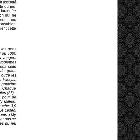
ent assumé
le du jeu,
n forcenée
ion qui ne
ement une
ponsables.
uent cette
d les gens
00 ou 5000
s vengent
,problèmes
ions cette
 de gains
 outre les
 français
 participe
s. Chaque
les (27) -
e pour de
y Million.
ouche 3,9
 Le Lesedi
ants à My
ont pas se
es du jeu