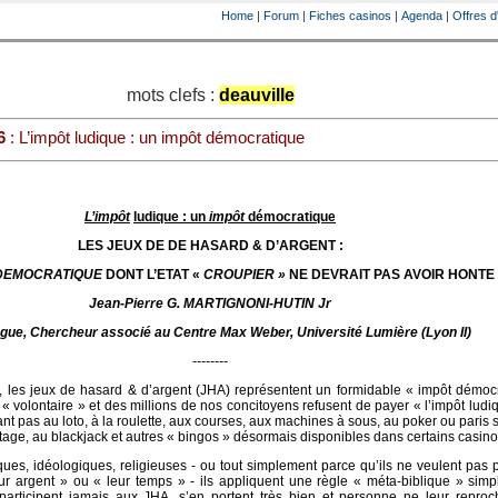
Home
|
Forum
|
Fiches casinos
|
Agenda
|
Offres d
mots clefs :
deauville
6
: L’impôt ludique : un impôt démocratique
L’impôt
ludique : un
impôt
démocratique
LES JEUX DE DE HASARD & D’ARGENT :
DEMOCRATIQUE
DONT L’ETAT «
CROUPIER »
NE DEVRAIT PAS AVOIR HONTE
Jean-Pierre G. MARTIGNONI-HUTIN Jr
ogue, Chercheur associé au Centre Max Weber, Université Lumière (Lyon II)
--------
 les jeux de hasard & d’argent (JHA) représentent un formidable « impôt démocr
é « volontaire » et des millions de nos concitoyens refusent de payer « l’impôt ludiq
t pas au loto, à la roulette, aux courses, aux machines à sous, au poker ou paris s
ttage, au blackjack et autres « bingos » désormais disponibles dans certains casinos
ques, idéologiques, religieuses - ou tout simplement parce qu’ils ne veulent pas 
ur argent » ou « leur temps » - ils appliquent une règle « méta-biblique » sim
 participent jamais aux JHA, s’en portent très bien et personne ne leur reproc