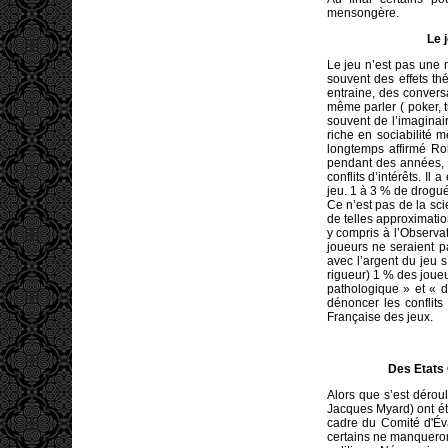
mensongère.
Le 
Le jeu n’est pas une m
souvent des effets thé
entraine, des convers
même parler ( poker, t
souvent de l’imaginai
riche en sociabilité
longtemps affirmé Ro
pendant des années, m
conflits d’intérêts. I
jeu. 1 à 3 % de drogué
Ce n’est pas de la sci
de telles approximatio
y compris à l’Observat
joueurs ne seraient p
avec l’argent du jeu s
rigueur) 1 % des joueu
pathologique » et « d’
dénoncer les conflits
Française des jeux.
Des Etats 
Alors que s’est dérou
Jacques Myard) ont ét
cadre du Comité d'Éva
certains ne manqueront 