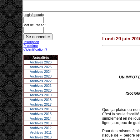
Login/speudo :
Mot de Passe :
Lundi 20 juin 201
Inscription
Problème
d'identification ?
Actualités
Archives 2026
Archives 2025
Archives 2024
Archives 2023
UN
IMPOT 
Archives 2022
Archives 2021
Archives 2020
(Sociol
Archives 2019
Archives 2018
Archives 2017
Archives 2016
Que ça plaise ou non,
Archives 2015
C’est la seule fiscalit
simplement en ne jouan
Archives 2014
ligne, aux jeux de gra
Archives 2013
Archives 2012
Pour des raisons éthi
Archives 2011
risque de « perdre le
Archives 2010
joueras point
. Ils ne