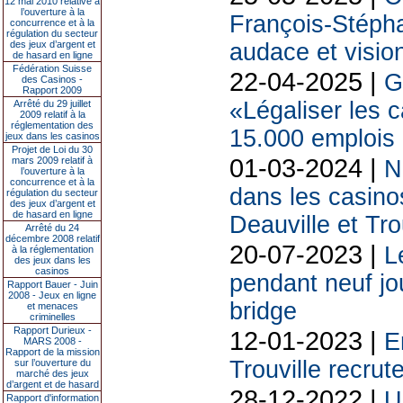
12 mai 2010 relative à
l’ouverture à la
François-Stéph
concurrence et à la
régulation du secteur
des jeux d’argent et
audace et vision
de hasard en ligne
Fédération Suisse
22-04-2025 |
G
des Casinos -
Rapport 2009
«Légaliser les c
Arrêté du 29 juillet
2009 relatif à la
réglementation des
15.000 emplois
jeux dans les casinos
Projet de Loi du 30
01-03-2024 |
mars 2009 relatif à
N
l’ouverture à la
concurrence et à la
dans les casinos
régulation du secteur
des jeux d’argent et
de hasard en ligne
Deauville et Tro
Arrêté du 24
décembre 2008 relatif
20-07-2023 |
L
à la réglementation
des jeux dans les
casinos
pendant neuf jou
Rapport Bauer - Juin
2008 - Jeux en ligne
bridge
et menaces
criminelles
Rapport Durieux -
12-01-2023 |
E
MARS 2008 -
Rapport de la mission
Trouville recrut
sur l’ouverture du
marché des jeux
d’argent et de hasard
28-12-2022 |
U
Rapport d'information