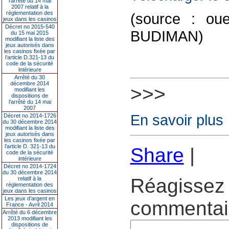
l’arrêté du 14 mai
2007 relatif à la
réglementation des
(source : ou
jeux dans les casinos
Décret no 2015-540
BUDIMAN)
du 15 mai 2015
modifiant la liste des
jeux autorisés dans
les casinos fixée par
l’article D.321-13 du
code de la sécurité
intérieure
Arrêté du 30
décembre 2014
>>>
modifiant les
dispositions de
l’arrêté du 14 mai
2007
En savoir plus
Décret no 2014-1726
du 30 décembre 2014
modifiant la liste des
jeux autorisés dans
les casinos fixée par
l’article D. 321-13 du
Share
|
code de la sécurité
intérieure
Décret no 2014-1724
du 30 décembre 2014
Réagissez 
relatif à la
réglementation des
jeux dans les casinos
Les jeux d’argent en
commentair
France - Avril 2014
Arrêté du 6 décembre
2013 modifiant les
dispositions de