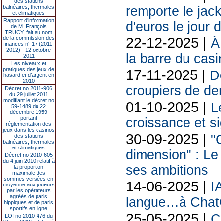
des stations
balnéaires, thermales
remporte le jack
et climatiques
Rapport d'information
d'euros le jour d
de M. François
TRUCY, fait au nom
22-12-2025 |
de la commission des
À
finances n° 17 (2011-
2012) - 12 octobre
la barre du cas
2011
Les niveaux et
pratiques des jeux de
17-11-2025 |
De
hasard et d’argent en
2010
croupiers de d
Décret no 2011-906
du 29 juillet 2011
modifiant le décret no
01-10-2025 |
L
59-1489 du 22
décembre 1959
portant
croissance et s
réglementation des
jeux dans les casinos
30-09-2025 |
"
des stations
balnéaires, thermales
et climatiques
dimension" : Le
Décret no 2010-605
du 4 juin 2010 relatif à
ses ambitions
la proportion
maximale des
sommes versées en
14-06-2025 |
I
moyenne aux joueurs
par les opérateurs
agréés de paris
langue…à Chat
hippiques et de paris
sportifs en ligne
25-05-2025 |
C
LOI no 2010-476 du