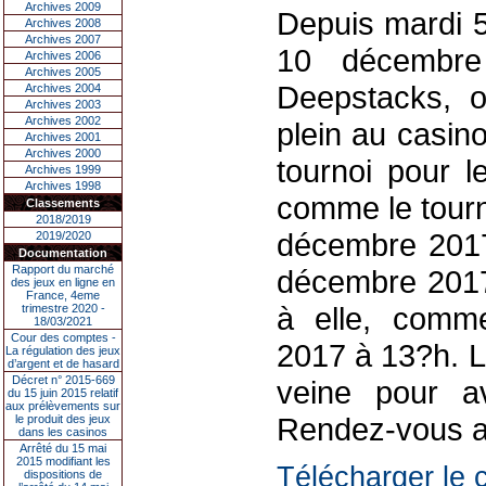
Archives 2009
Depuis mardi 
Archives 2008
Archives 2007
10 décembre
Archives 2006
Archives 2005
Deepstacks, o
Archives 2004
Archives 2003
Archives 2002
plein au casin
Archives 2001
Archives 2000
tournoi pour l
Archives 1999
Archives 1998
comme le tourno
Classements
2018/2019
décembre 2017
2019/2020
Documentation
Rapport du marché
décembre 2017.
des jeux en ligne en
France, 4eme
à elle, comm
trimestre 2020 -
18/03/2021
Cour des comptes -
2017 à 13?h. L
La régulation des jeux
d’argent et de hasard
Décret n° 2015-669
veine pour av
du 15 juin 2015 relatif
aux prélèvements sur
Rendez-vous au
le produit des jeux
dans les casinos
Arrêté du 15 mai
2015 modifiant les
Télécharger le c
dispositions de