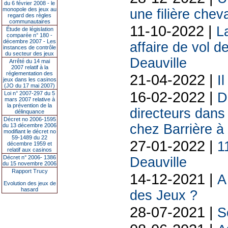
du 6 février 2008 - le
monopole des jeux au
une filière che
regard des règles
communautaires
11-10-2022 |
L
Étude de législation
comparée n° 180 -
décembre 2007 - Les
affaire de vol d
instances de contrôle
du secteur des jeux
Deauville
Arrêté du 14 mai
2007 relatif à la
réglementation des
21-04-2022 |
I
jeux dans les casinos
(JO du 17 mai 2007)
16-02-2022 |
Loi n° 2007-297 du 5
D
mars 2007 relative à
la prévention de la
directeurs dans
délinquance
Décret no 2006-1595
chez Barrière à
du 13 décembre 2006
modifiant le décret no
59-1489 du 22
27-01-2022 |
1
décembre 1959 et
relatif aux casinos
Décret n° 2006- 1386
Deauville
du 15 novembre 2006
Rapport Trucy
14-12-2021 |
A
Evolution des jeux de
hasard
des Jeux ?
28-07-2021 |
S