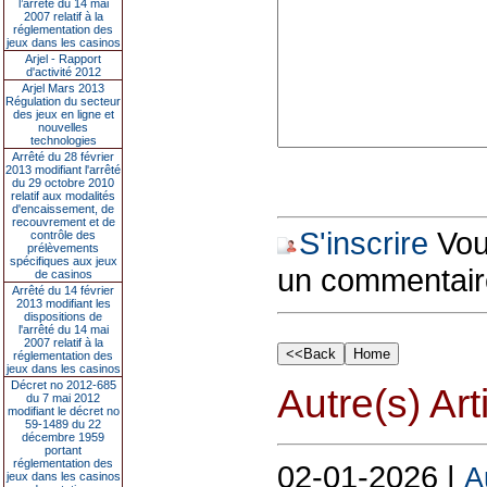
l’arrêté du 14 mai
2007 relatif à la
réglementation des
jeux dans les casinos
Arjel - Rapport
d'activité 2012
Arjel Mars 2013
Régulation du secteur
des jeux en ligne et
nouvelles
technologies
Arrêté du 28 février
2013 modifiant l'arrêté
du 29 octobre 2010
relatif aux modalités
d'encaissement, de
recouvrement et de
S'inscrire
Vous
contrôle des
prélèvements
spécifiques aux jeux
un commentair
de casinos
Arrêté du 14 février
2013 modifiant les
dispositions de
l'arrêté du 14 mai
2007 relatif à la
réglementation des
jeux dans les casinos
Décret no 2012-685
Autre(s) Art
du 7 mai 2012
modifiant le décret no
59-1489 du 22
décembre 1959
portant
réglementation des
02-01-2026 |
A
jeux dans les casinos