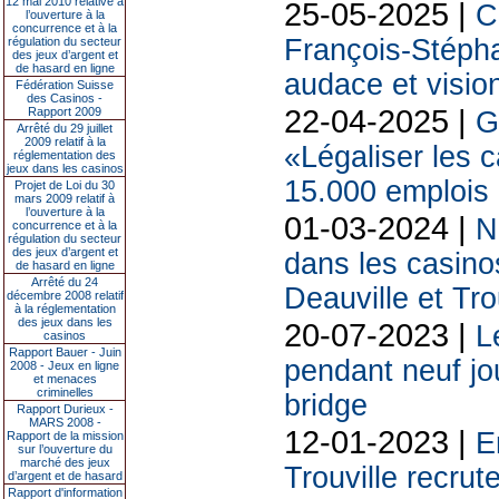
12 mai 2010 relative à
25-05-2025 |
C
l’ouverture à la
concurrence et à la
François-Stéph
régulation du secteur
des jeux d’argent et
de hasard en ligne
audace et vision
Fédération Suisse
des Casinos -
22-04-2025 |
Rapport 2009
G
Arrêté du 29 juillet
2009 relatif à la
«Légaliser les c
réglementation des
jeux dans les casinos
15.000 emplois
Projet de Loi du 30
mars 2009 relatif à
l’ouverture à la
01-03-2024 |
N
concurrence et à la
régulation du secteur
des jeux d’argent et
dans les casinos
de hasard en ligne
Arrêté du 24
Deauville et Tro
décembre 2008 relatif
à la réglementation
des jeux dans les
20-07-2023 |
L
casinos
Rapport Bauer - Juin
pendant neuf jou
2008 - Jeux en ligne
et menaces
criminelles
bridge
Rapport Durieux -
MARS 2008 -
12-01-2023 |
E
Rapport de la mission
sur l’ouverture du
marché des jeux
Trouville recrut
d’argent et de hasard
Rapport d'information