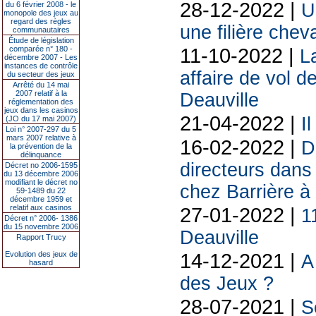
28-12-2022 |
du 6 février 2008 - le
U
monopole des jeux au
regard des règles
une filière che
communautaires
Étude de législation
11-10-2022 |
comparée n° 180 -
L
décembre 2007 - Les
instances de contrôle
affaire de vol d
du secteur des jeux
Arrêté du 14 mai
2007 relatif à la
Deauville
réglementation des
jeux dans les casinos
21-04-2022 |
I
(JO du 17 mai 2007)
Loi n° 2007-297 du 5
mars 2007 relative à
16-02-2022 |
D
la prévention de la
délinquance
directeurs dans
Décret no 2006-1595
du 13 décembre 2006
modifiant le décret no
chez Barrière à
59-1489 du 22
décembre 1959 et
relatif aux casinos
27-01-2022 |
1
Décret n° 2006- 1386
du 15 novembre 2006
Deauville
Rapport Trucy
14-12-2021 |
Evolution des jeux de
A
hasard
des Jeux ?
28-07-2021 |
S