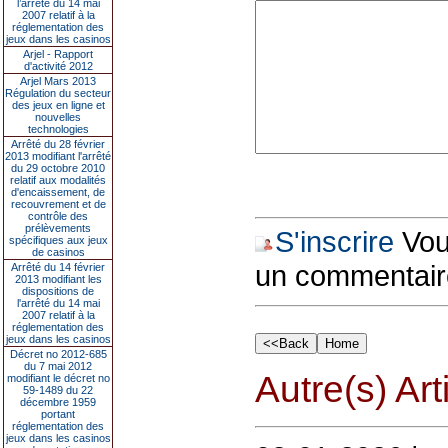
l’arrêté du 14 mai
2007 relatif à la
réglementation des
jeux dans les casinos
Arjel - Rapport
d'activité 2012
Arjel Mars 2013
Régulation du secteur
des jeux en ligne et
nouvelles
technologies
Arrêté du 28 février
2013 modifiant l'arrêté
du 29 octobre 2010
relatif aux modalités
d'encaissement, de
recouvrement et de
contrôle des
prélèvements
S'inscrire
Vous
spécifiques aux jeux
de casinos
un commentair
Arrêté du 14 février
2013 modifiant les
dispositions de
l'arrêté du 14 mai
2007 relatif à la
réglementation des
jeux dans les casinos
Décret no 2012-685
du 7 mai 2012
Autre(s) Art
modifiant le décret no
59-1489 du 22
décembre 1959
portant
réglementation des
jeux dans les casinos