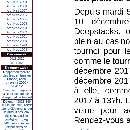
Archives 2009
Archives 2008
Depuis mardi 
Archives 2007
Archives 2006
10 décembre
Archives 2005
Archives 2004
Archives 2003
Deepstacks, o
Archives 2002
Archives 2001
plein au casin
Archives 2000
Archives 1999
tournoi pour l
Archives 1998
Classements
comme le tourno
2018/2019
2019/2020
Documentation
décembre 2017
Rapport du marché
des jeux en ligne en
décembre 2017.
France, 4eme
trimestre 2020 -
18/03/2021
à elle, comm
Cour des comptes -
La régulation des jeux
d’argent et de hasard
2017 à 13?h. L
Décret n° 2015-669
du 15 juin 2015 relatif
veine pour av
aux prélèvements sur
le produit des jeux
dans les casinos
Rendez-vous a
Arrêté du 15 mai
2015 modifiant les
dispositions de