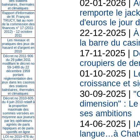
02-01-2026 |
A
des stations
balnéaires, thermales
et climatiques
remporte le jack
Rapport d'information
de M. François
d'euros le jour d
TRUCY, fait au nom
de la commission des
finances n° 17 (2011-
22-12-2025 |
À
2012) - 12 octobre
2011
Les niveaux et
la barre du cas
pratiques des jeux de
hasard et d’argent en
17-11-2025 |
De
2010
Décret no 2011-906
du 29 juillet 2011
croupiers de d
modifiant le décret no
59-1489 du 22
01-10-2025 |
décembre 1959
L
portant
réglementation des
croissance et s
jeux dans les casinos
des stations
balnéaires, thermales
30-09-2025 |
"
et climatiques
Décret no 2010-605
dimension" : Le
du 4 juin 2010 relatif à
la proportion
maximale des
ses ambitions
sommes versées en
moyenne aux joueurs
14-06-2025 |
par les opérateurs
I
agréés de paris
hippiques et de paris
langue…à Chat
sportifs en ligne
LOI no 2010-476 du