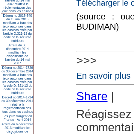
l’arrêté du 14 mai
Télécharger le c
2007 relatif à la
réglementation des
jeux dans les casinos
(source : ou
Décret no 2015-540
du 15 mai 2015
modifiant la liste des
BUDIMAN)
jeux autorisés dans
les casinos fixée par
l’article D.321-13 du
code de la sécurité
intérieure
Arrêté du 30
décembre 2014
modifiant les
>>>
dispositions de
l’arrêté du 14 mai
2007
Décret no 2014-1726
du 30 décembre 2014
En savoir plus
modifiant la liste des
jeux autorisés dans
les casinos fixée par
l’article D. 321-13 du
code de la sécurité
Share
|
intérieure
Décret no 2014-1724
du 30 décembre 2014
relatif à la
réglementation des
Réagissez 
jeux dans les casinos
Les jeux d’argent en
France - Avril 2014
commentair
Arrêté du 6 décembre
2013 modifiant les
dispositions de