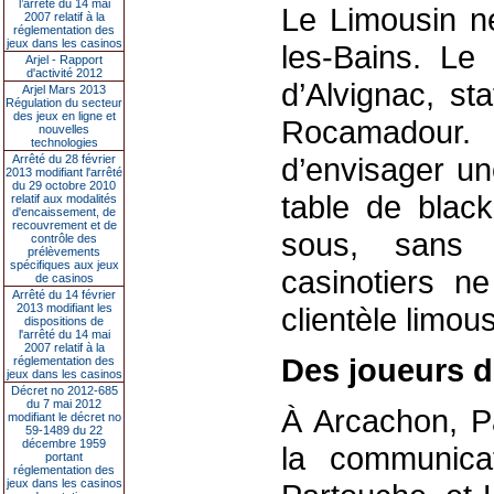
l’arrêté du 14 mai
Le Limousin n
2007 relatif à la
réglementation des
jeux dans les casinos
les-Bains. Le 
Arjel - Rapport
d'activité 2012
d’Alvignac, st
Arjel Mars 2013
Régulation du secteur
des jeux en ligne et
Rocamadour. 
nouvelles
technologies
d’envisager un
Arrêté du 28 février
2013 modifiant l'arrêté
du 29 octobre 2010
table de blac
relatif aux modalités
d'encaissement, de
recouvrement et de
sous, sans 
contrôle des
prélèvements
spécifiques aux jeux
casinotiers n
de casinos
Arrêté du 14 février
2013 modifiant les
clientèle limou
dispositions de
l'arrêté du 14 mai
2007 relatif à la
Des joueurs d
réglementation des
jeux dans les casinos
Décret no 2012-685
du 7 mai 2012
À Arcachon, P
modifiant le décret no
59-1489 du 22
décembre 1959
la communica
portant
réglementation des
jeux dans les casinos