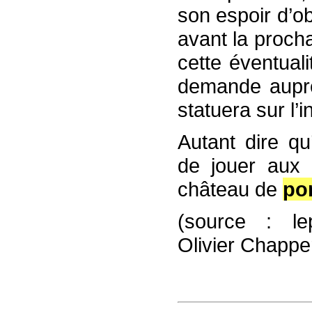
son espoir d’ob
avant la proch
cette éventual
demande auprès
statuera sur l’in
Autant dire qu
de jouer aux
château de
po
(source : lep
Olivier Chappe