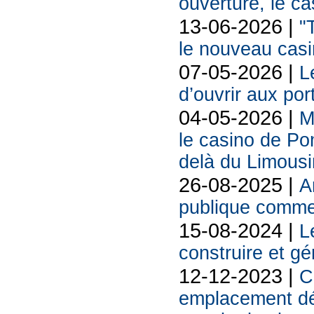
ouverture, le c
13-06-2026 |
"
le nouveau cas
07-05-2026 |
L
d’ouvrir aux po
04-05-2026 |
M
le casino de Po
delà du Limousi
26-08-2025 |
A
publique comm
15-08-2024 |
L
construire et g
12-12-2023 |
C
emplacement déc