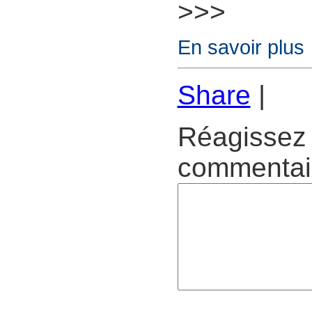
>>>
En savoir plus
Share
|
Réagissez 
commentair