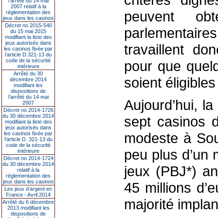
l’arrêté du 14 mai
2007 relatif à la
peuvent obt
réglementation des
jeux dans les casinos
Décret no 2015-540
parlementaires
du 15 mai 2015
modifiant la liste des
jeux autorisés dans
travaillent do
les casinos fixée par
l’article D.321-13 du
code de la sécurité
pour que quel
intérieure
Arrêté du 30
soient éligibles
décembre 2014
modifiant les
dispositions de
l’arrêté du 14 mai
Aujourd’hui, l
2007
Décret no 2014-1726
du 30 décembre 2014
sept casinos d
modifiant la liste des
jeux autorisés dans
modeste à Sou
les casinos fixée par
l’article D. 321-13 du
code de la sécurité
peu plus d’un m
intérieure
Décret no 2014-1724
du 30 décembre 2014
jeux (PBJ*) an
relatif à la
réglementation des
jeux dans les casinos
45 millions d’e
Les jeux d’argent en
France - Avril 2014
majorité implan
Arrêté du 6 décembre
2013 modifiant les
dispositions de