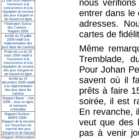
nous vérifions
12 mai 2010 relative à
l’ouverture à la
concurrence et à la
entrer dans le
régulation du secteur
des jeux d’argent et
de hasard en ligne
adresses. Nou
Fédération Suisse
des Casinos -
cartes de fidél
Rapport 2009
Arrêté du 29 juillet
2009 relatif à la
réglementation des
Même remarqu
jeux dans les casinos
Projet de Loi du 30
mars 2009 relatif à
Tremblade, d
l’ouverture à la
concurrence et à la
Pour Johan Pet
régulation du secteur
des jeux d’argent et
de hasard en ligne
savent où il f
Arrêté du 24
décembre 2008 relatif
à la réglementation
prêts à faire 
des jeux dans les
casinos
soirée, il est 
Rapport Bauer - Juin
2008 - Jeux en ligne
et menaces
En revanche, i
criminelles
Rapport Durieux -
MARS 2008 -
veut que des h
Rapport de la mission
sur l’ouverture du
marché des jeux
pas à venir j
d’argent et de hasard
Rapport d'information