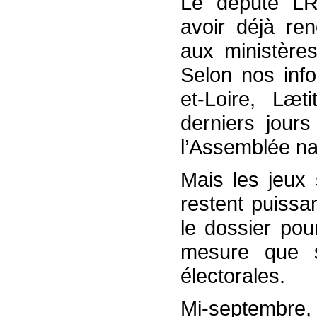
Le député LRE
avoir déjà ren
aux ministères
Selon nos info
et-Loire, Læti
derniers jou
l’Assemblée na
Mais les jeux 
restent puissa
le dossier pou
mesure que s
électorales.
Mi-septembre, 