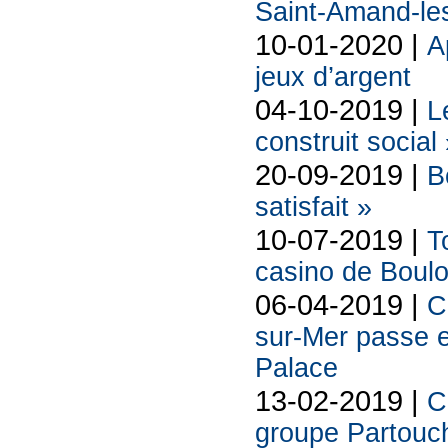
Saint-Amand-le
10-01-2020 |
A
jeux d’argent
04-10-2019 |
L
construit social
20-09-2019 |
B
satisfait »
10-07-2019 |
T
casino de Boulo
06-04-2019 |
C
sur-Mer passe e
Palace
13-02-2019 |
C
groupe Partouch