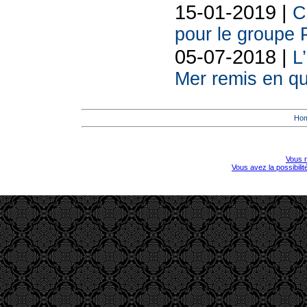
15-01-2019 |
C
pour le groupe 
05-07-2018 |
L
Mer remis en qu
Ho
Vous r
Vous avez la possibili