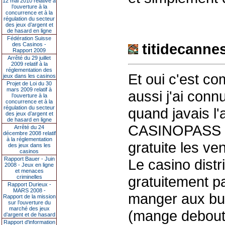
12 mai 2010 relative à
l’ouverture à la
concurrence et à la
régulation du secteur
des jeux d’argent et
de hasard en ligne
Fédération Suisse
titidecanne
des Casinos -
Rapport 2009
Arrêté du 29 juillet
2009 relatif à la
réglementation des
Et oui c'est c
jeux dans les casinos
Projet de Loi du 30
mars 2009 relatif à
aussi j'ai con
l’ouverture à la
concurrence et à la
régulation du secteur
quand javais l'
des jeux d’argent et
de hasard en ligne
CASINOPASS gr
Arrêté du 24
décembre 2008 relatif
à la réglementation
gratuite les ve
des jeux dans les
casinos
Rapport Bauer - Juin
Le casino distr
2008 - Jeux en ligne
et menaces
gratuitement pa
criminelles
Rapport Durieux -
MARS 2008 -
manger aux buff
Rapport de la mission
sur l’ouverture du
marché des jeux
(mange debout)
d’argent et de hasard
Rapport d'information