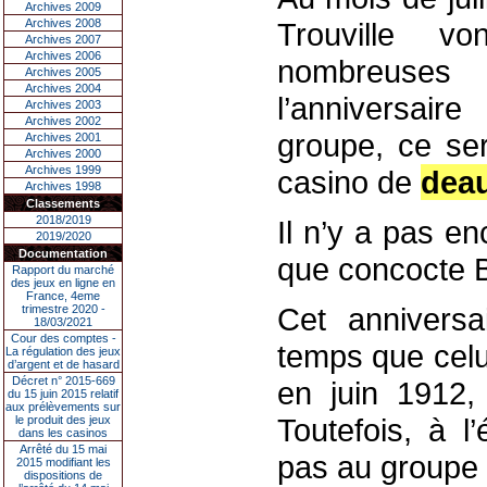
Archives 2009
Archives 2008
Trouville 
Archives 2007
Archives 2006
nombreuses 
Archives 2005
Archives 2004
l’anniversair
Archives 2003
Archives 2002
groupe, ce ser
Archives 2001
Archives 2000
Archives 1999
casino de
deau
Archives 1998
Classements
2018/2019
Il n’y a pas e
2019/2020
Documentation
que concocte B
Rapport du marché
des jeux en ligne en
France, 4eme
Cet annivers
trimestre 2020 -
18/03/2021
Cour des comptes -
temps que celu
La régulation des jeux
d’argent et de hasard
Décret n° 2015-669
en juin 1912,
du 15 juin 2015 relatif
aux prélèvements sur
Toutefois, à l
le produit des jeux
dans les casinos
Arrêté du 15 mai
pas au groupe 
2015 modifiant les
dispositions de