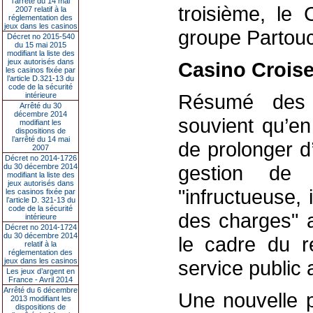
l’arrêté du 14 mai
troisième, le 
2007 relatif à la
réglementation des
jeux dans les casinos
groupe Partouc
Décret no 2015-540
du 15 mai 2015
modifiant la liste des
jeux autorisés dans
Casino Croise
les casinos fixée par
l’article D.321-13 du
code de la sécurité
Résumé des 
intérieure
Arrêté du 30
décembre 2014
souvient qu’en 
modifiant les
dispositions de
l’arrêté du 14 mai
de prolonger d
2007
Décret no 2014-1726
gestion de
du 30 décembre 2014
modifiant la liste des
jeux autorisés dans
"infructueuse,
les casinos fixée par
l’article D. 321-13 du
code de la sécurité
des charges" a
intérieure
Décret no 2014-1724
du 30 décembre 2014
le cadre du r
relatif à la
réglementation des
jeux dans les casinos
service public 
Les jeux d’argent en
France - Avril 2014
Arrêté du 6 décembre
Une nouvelle p
2013 modifiant les
dispositions de