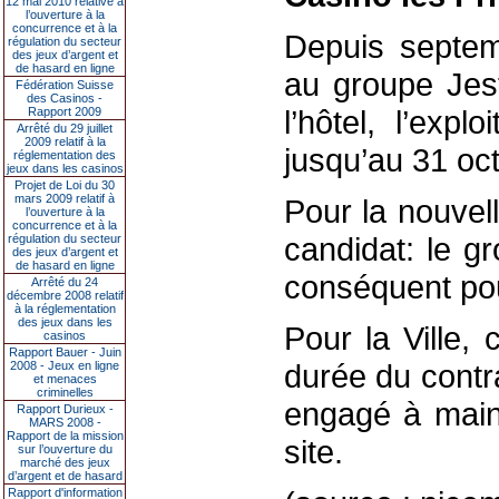
12 mai 2010 relative à
l’ouverture à la
concurrence et à la
Depuis septemb
régulation du secteur
des jeux d’argent et
de hasard en ligne
au groupe Jest
Fédération Suisse
des Casinos -
l’hôtel, l’exp
Rapport 2009
Arrêté du 29 juillet
2009 relatif à la
jusqu’au 31 oc
réglementation des
jeux dans les casinos
Projet de Loi du 30
mars 2009 relatif à
Pour la nouvell
l’ouverture à la
concurrence et à la
candidat: le g
régulation du secteur
des jeux d’argent et
de hasard en ligne
conséquent pou
Arrêté du 24
décembre 2008 relatif
à la réglementation
des jeux dans les
Pour la Ville, 
casinos
Rapport Bauer - Juin
durée du contra
2008 - Jeux en ligne
et menaces
criminelles
engagé à main
Rapport Durieux -
MARS 2008 -
Rapport de la mission
site.
sur l’ouverture du
marché des jeux
d’argent et de hasard
Rapport d'information