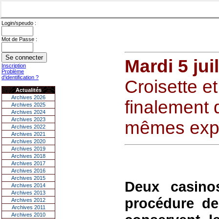
Login/speudo :
Mot de Passe :
Mardi 5 jui
Inscription
Problème
d'identification ?
Croisette e
Actualités
Archives 2026
finalement 
Archives 2025
Archives 2024
Archives 2023
mêmes expl
Archives 2022
Archives 2021
Archives 2020
Archives 2019
Archives 2018
Archives 2017
Archives 2016
Archives 2015
Deux casinos
Archives 2014
Archives 2013
procédure de
Archives 2012
Archives 2011
Archives 2010