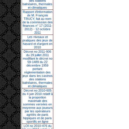
des stations
balnéaires, thermales
et climatiques
Rapport d'information
de M. François
TRUCY, fait au nom
de la commission des
finances n° 17 (2011-
2012) - 12 octobre
2011
Les niveaux et
pratiques des jeux de
hasard et d’argent en
2010
Décret no 2011-906
du 29 juillet 2011
modifiant le décret no
59-1489 du 22
décembre 1959
portant
réglementation des
jeux dans les casinos
des stations
balnéaires, thermales
et climatiques
Décret no 2010-605
du 4 juin 2010 relatif à
la proportion
maximale des
sommes versées en
moyenne aux joueurs
par les opérateurs
agréés de paris
hippiques et de paris
sportifs en ligne
LOI no 2010-476 du