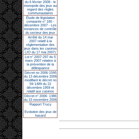
du 6 février 2008 - le
monopole des jeux au
regard des règles
communautaires
Étude de législation
comparée n° 180 -
décembre 2007 - Les
instances de contrôle
du secteur des jeux
Arrêté du 14 mai
2007 relatif à la
réglementation des
jeux dans les casinos
(JO du 17 mai 2007)
Loi n° 2007-297 du 5
mars 2007 relative à
la prévention de la
délinquance
Décret no 2006-1595
du 13 décembre 2006
modifiant le décret no
59-1489 du 22
décembre 1959 et
relatif aux casinos
Décret n° 2006- 1386
du 15 novembre 2006
Rapport Trucy
Evolution des jeux de
hasard