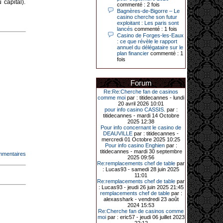
 capital).
Le plus gros gain gagné depuis plus
commenté : 2 fois
de 20 ans dans l’établissement.
Bagnères-de-Bigorre – Le
casino cherche son futur
exploitant : Les paris sont
lancés
commenté : 1 fois
Casino de Forges-les-Eaux
31-03-2026|
: ce que révèle le rapport
annuel du délégataire sur le
Série de jackpots au casino JOA de
plan financier
commenté : 1
Gujan-Mestras : ce mois de mars a
fois
été fructueux pour quelques
joueurs. D’abord avec 44 207 euros
remportés le dimanche 22 mars sur
une machine à sous pour une mise
Forum
initiale de 5,28 €. Puis quelques
jours plus tard, le vendredi 27 mars,
Re:Re:Cherche fan de casinos
un joueur a décroché 12 086 euros
comme moi
par : titidecannes - lundi
sur une autre machine à sous.
20 avril 2026 10:01
pour info casino CASSIS.
par :
Enfin, troisième et dernier jackpot,
titidecannes - mardi 14 Octobre
record cette fois-ci, le samedi 28
2025 12:38
mars dernier. Quelque 111 322
Pour info concernant le casino de
euros ont été remportés sur la table
DEAUVILLE
par : titidecannes -
d’Ultimate Texas Hold’em Poker,
mercredi 01 Octobre 2025 10:25
grâce à une mise de 5 euros sur la
Pour info casino Enghien
par :
case bonus et une quinte flush
titidecannes - mardi 30 septembre
mmentaires
royale. Ces gains ont été annoncés
2025 09:56
dans un communiqué diffusé par le
Re:remplacements chef de table
par
casino ce lundi 30 mars en soirée.
: Lucas93 - samedi 28 juin 2025
11:01
Re:remplacements chef de table
par
: Lucas93 - jeudi 26 juin 2025 21:45
remplacements chef de table
par :
11-01-2026|
alexasshark - vendredi 23 août
2024 15:53
Dimanche 11 janvier, en soirée, une
Re:Cherche fan de casinos comme
cliente retraitée de 78 ans, habitant
moi
par : eric57 - jeudi 06 juillet 2023
Trémuson, a eu l’énorme surprise