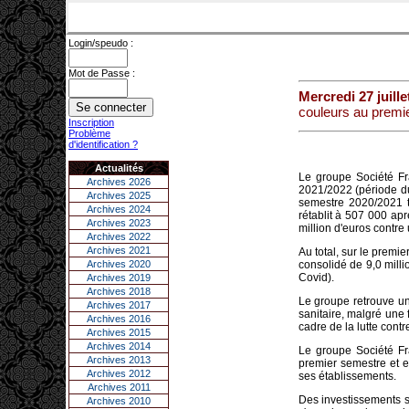
Login/speudo :
Mot de Passe :
Mercredi 27 juille
couleurs au premi
Inscription
Problème
d'identification ?
Actualités
Le groupe Société F
Archives 2026
2021/2022 (période du
Archives 2025
semestre 2020/2021 to
Archives 2024
rétablit à 507 000 apr
Archives 2023
million d'euros contre 
Archives 2022
Archives 2021
Au total, sur le premie
Archives 2020
consolidé de 9,0 mill
Covid).
Archives 2019
Archives 2018
Le groupe retrouve un
Archives 2017
sanitaire, malgré une 
Archives 2016
cadre de la lutte cont
Archives 2015
Archives 2014
Le groupe Société Fr
Archives 2013
premier semestre et e
Archives 2012
ses établissements.
Archives 2011
Des investissements so
Archives 2010