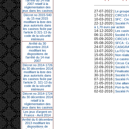
l’arrêté du 14 mai
2007 relatif à la
réglementation des
jeux dans les casinos
27-07-2022 |
Le groupe
Décret no 2015-540
17-03-2022 |
CIRCUS C
du 15 mai 2015
10-03-2021 |
SFC : Cir
modifiant la liste des
22-12-2020 |
Société F
jeux autorisés dans
à 1,70 euro par action
les casinos fixée par
14-12-2020 |
Les casino
l’article D.321-13 du
06-11-2020 |
Société Fr
code de la sécurité
05-09-2020 |
CIRCUS C
intérieure
05-08-2020 |
SFCA : Ca
Arrêté du 30
24-07-2020 |
décembre 2014
CASIGRAN
modifiant les
13-07-2020 |
La FDJ fac
dispositions de
15-05-2020 |
Non réalis
l’arrêté du 14 mai
16-01-2020 |
Le casino
2007
10-01-2020 |
Circus Ca
Décret no 2014-1726
22-09-2019 |
Société F
du 30 décembre 2014
31-01-2019 |
Finalisat
modifiant la liste des
30-10-2018 |
Société Fr
jeux autorisés dans
les casinos fixée par
07-10-2016 |
Société F
l’article D. 321-13 du
21-05-2016 |
Une allia
code de la sécurité
23-04-2016 |
Port-la-No
intérieure
02-02-2016 |
Société F
Décret no 2014-1724
du 30 décembre 2014
relatif à la
réglementation des
jeux dans les casinos
Les jeux d’argent en
France - Avril 2014
Arrêté du 6 décembre
2013 modifiant les
dispositions de