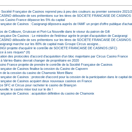
 Société Française de Casinos reprend peu à peu des couleurs au premier semestre 2021/
ASINO déboutée de ses prétentions sur les titres de SOCIETE FRANCAISE DE CASINOS
cus Casino France dépasse les 5% du capital
rançaise de Casinos : Casigrangi déposera auprès de l'AMF un projet d'offre publique d'achat 
s de Collioure, Gruissan et Port-La Nouvelle dans le viseur du patron de Gifi
ançaise De Casinos : Le ministère de l'intérieur agrée le projet d'acquisition de Casigrangi
ASINO déboutée de ses prétentions sur les titres de SOCIETE FRANCAISE DE CASINOS
sigrangi marche sur les 80% de capital mais Groupe Circus assigne...
GI projette d'acquérir le contrôle de SOCIETE FRANCAISE DE CASINOS (SFC)
e à ses risques* (II)
ation des protocoles d’accord d’acquisition d’un bloc majoritaire par Circus Casino France
 à Val-les-Bains devrait changer de propriétaire en 2020
sino France projette de prendre le contrôle de la Société Française de Casinos
rançaise de Casinos finalise la cession du Casino de Capvern
ion de la cession du casino de Chamonix Mont-Blanc
ançaise de Casinos : protocole d'accord pour la cession de la participation dans le capital d
rançaise de Casinos acquiert deux nouveaux casinos en France
nce SFC et Circus pour racheter le casino de Briançon
uvelle: le casino mise tout sur le dix !
rançaise de Casinos : acquisition définitive du casino de Chamonix