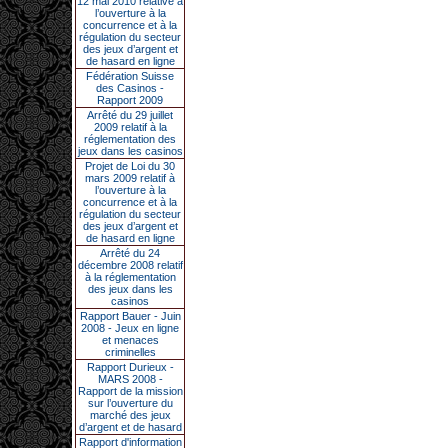
12 mai 2010 relative à
l’ouverture à la
concurrence et à la
régulation du secteur
des jeux d’argent et
de hasard en ligne
Fédération Suisse
des Casinos -
Rapport 2009
Arrêté du 29 juillet
2009 relatif à la
réglementation des
jeux dans les casinos
Projet de Loi du 30
mars 2009 relatif à
l’ouverture à la
concurrence et à la
régulation du secteur
des jeux d’argent et
de hasard en ligne
Arrêté du 24
décembre 2008 relatif
à la réglementation
des jeux dans les
casinos
Rapport Bauer - Juin
2008 - Jeux en ligne
et menaces
criminelles
Rapport Durieux -
MARS 2008 -
Rapport de la mission
sur l’ouverture du
marché des jeux
d’argent et de hasard
Rapport d'information