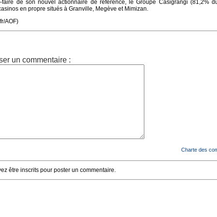
r-faire de son nouvel actionnaire de référence, le Groupe Casigrangi (81,2% du
s casinos en propre situés à Granville, Megève et Mimizan.
.fr/AOF)
ser un commentaire :
Charte des co
z être inscrits pour poster un commentaire.