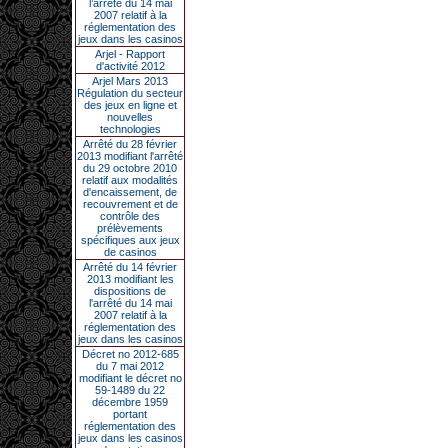
l’arrêté du 14 mai
2007 relatif à la
réglementation des
jeux dans les casinos
Arjel - Rapport
d'activité 2012
Arjel Mars 2013
Régulation du secteur
des jeux en ligne et
nouvelles
technologies
Arrêté du 28 février
2013 modifiant l'arrêté
du 29 octobre 2010
relatif aux modalités
d'encaissement, de
recouvrement et de
contrôle des
prélèvements
spécifiques aux jeux
de casinos
Arrêté du 14 février
2013 modifiant les
dispositions de
l'arrêté du 14 mai
2007 relatif à la
réglementation des
jeux dans les casinos
Décret no 2012-685
du 7 mai 2012
modifiant le décret no
59-1489 du 22
décembre 1959
portant
réglementation des
jeux dans les casinos