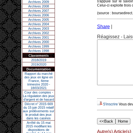
s'appuie sur le savoi
Archives 2009
Celui-ci exploite troi
Archives 2008
Archives 2007
(source : boursedirect
Archives 2006
Archives 2005
Archives 2004
Share
|
Archives 2003
Archives 2002
Réagissez - Lais
Archives 2001
Archives 2000
Archives 1999
Archives 1998
Classements
2018/2019
2019/2020
Documentation
Rapport du marché
des jeux en ligne en
France, 4eme
trimestre 2020 -
18/03/2021
Cour des comptes -
La régulation des jeux
d’argent et de hasard
Décret n° 2015-669
S'inscrire
Vous deve
du 15 juin 2015 relatif
aux prélèvements sur
le produit des jeux
dans les casinos
Arrêté du 15 mai
2015 modifiant les
dispositions de
Autre(s) Article(s)