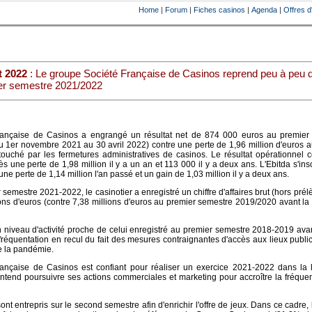
Home
|
Forum
|
Fiches casinos
|
Agenda
|
Offres d
t 2022
: Le groupe Société Française de Casinos reprend peu à peu 
er semestre 2021/2022
rançaise de Casinos a engrangé un résultat net de 874 000 euros au premier
 1er novembre 2021 au 30 avril 2022) contre une perte de 1,96 million d'euros 
uché par les fermetures administratives de casinos. Le résultat opérationnel c
ès une perte de 1,98 million il y a un an et 113 000 il y a deux ans. L'Ebitda s'insc
une perte de 1,14 million l'an passé et un gain de 1,03 million il y a deux ans.
r semestre 2021-2022, le casinotier a enregistré un chiffre d'affaires brut (hors pré
ions d'euros (contre 7,38 millions d'euros au premier semestre 2019/2020 avant l
 niveau d'activité proche de celui enregistré au premier semestre 2018-2019 avan
fréquentation en recul du fait des mesures contraignantes d'accès aux lieux publi
re la pandémie.
ançaise de Casinos est confiant pour réaliser un exercice 2021-2022 dans la 
ntend poursuivre ses actions commerciales et marketing pour accroître la fréque
nt entrepris sur le second semestre afin d'enrichir l'offre de jeux. Dans ce cadre, 