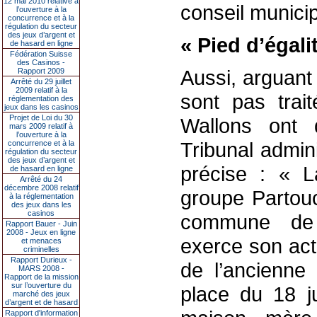
12 mai 2010 relative à
conseil municip
l’ouverture à la
concurrence et à la
régulation du secteur
des jeux d’argent et
« Pied d’égali
de hasard en ligne
Fédération Suisse
des Casinos -
Aussi, arguant 
Rapport 2009
Arrêté du 29 juillet
2009 relatif à la
sont pas trait
réglementation des
jeux dans les casinos
Projet de Loi du 30
Wallons ont 
mars 2009 relatif à
l’ouverture à la
Tribunal adminis
concurrence et à la
régulation du secteur
des jeux d’argent et
précise : « L
de hasard en ligne
Arrêté du 24
décembre 2008 relatif
groupe Partouc
à la réglementation
des jeux dans les
casinos
commune 
Rapport Bauer - Juin
2008 - Jeux en ligne
exerce son act
et menaces
criminelles
Rapport Durieux -
de l’ancienne 
MARS 2008 -
Rapport de la mission
sur l’ouverture du
place du 18 j
marché des jeux
d’argent et de hasard
Rapport d'information