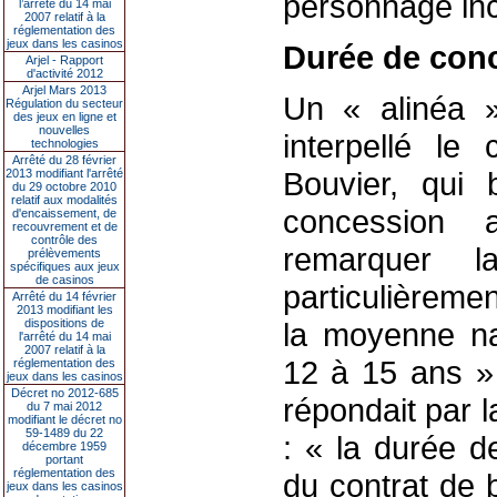
personnage inc
l’arrêté du 14 mai
2007 relatif à la
réglementation des
jeux dans les casinos
Durée de con
Arjel - Rapport
d'activité 2012
Arjel Mars 2013
Un « alinéa »
Régulation du secteur
des jeux en ligne et
nouvelles
interpellé le 
technologies
Arrêté du 28 février
Bouvier, qui b
2013 modifiant l'arrêté
du 29 octobre 2010
relatif aux modalités
concession a
d'encaissement, de
recouvrement et de
contrôle des
remarquer 
prélèvements
spécifiques aux jeux
de casinos
particulièremen
Arrêté du 14 février
2013 modifiant les
dispositions de
la moyenne na
l'arrêté du 14 mai
2007 relatif à la
12 à 15 ans » 
réglementation des
jeux dans les casinos
Décret no 2012-685
répondait par l
du 7 mai 2012
modifiant le décret no
59-1489 du 22
: « la durée d
décembre 1959
portant
réglementation des
du contrat de b
jeux dans les casinos