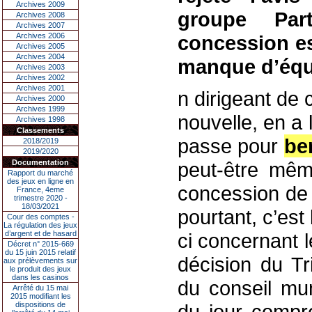
Archives 2009
groupe Pa
Archives 2008
Archives 2007
Archives 2006
concession es
Archives 2005
Archives 2004
manque d’équ
Archives 2003
Archives 2002
Archives 2001
n dirigeant de 
Archives 2000
Archives 1999
nouvelle, en a 
Archives 1998
Classements
passe pour
be
2018/2019
2019/2020
Documentation
peut-être mêm
Rapport du marché
des jeux en ligne en
concession de 
France, 4eme
trimestre 2020 -
18/03/2021
pourtant, c’est
Cour des comptes -
La régulation des jeux
d’argent et de hasard
ci concernant 
Décret n° 2015-669
du 15 juin 2015 relatif
décision du Tri
aux prélèvements sur
le produit des jeux
dans les casinos
du conseil mun
Arrêté du 15 mai
2015 modifiant les
dispositions de
du jour compre