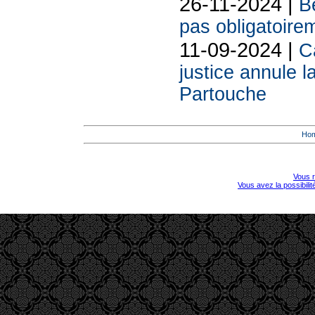
26-11-2024 |
Be
pas obligatoire
11-09-2024 |
C
justice annule l
Partouche
Ho
Vous r
Vous avez la possibili