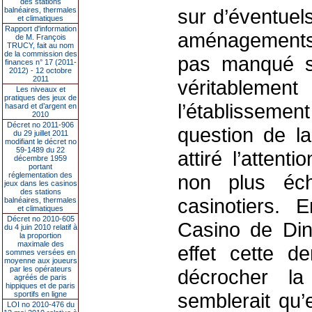
des stations
sur d’éventuel
balnéaires, thermales
et climatiques
Rapport d'information
aménagements q
de M. François
TRUCY, fait au nom
de la commission des
pas manqué su
finances n° 17 (2011-
2012) - 12 octobre
2011
véritableme
Les niveaux et
pratiques des jeux de
l’établissem
hasard et d’argent en
2010
Décret no 2011-906
question de la
du 29 juillet 2011
modifiant le décret no
59-1489 du 22
attiré l’atten
décembre 1959
portant
réglementation des
non plus éc
jeux dans les casinos
des stations
casinotiers. 
balnéaires, thermales
et climatiques
Décret no 2010-605
Casino de Din
du 4 juin 2010 relatif à
la proportion
maximale des
effet cette de
sommes versées en
moyenne aux joueurs
par les opérateurs
décrocher l
agréés de paris
hippiques et de paris
semblerait qu’
sportifs en ligne
LOI no 2010-476 du