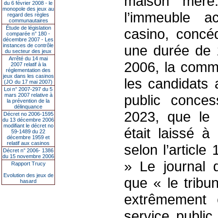
maison mère.
du 6 février 2008 - le
monopole des jeux au
l’immeuble ac
regard des règles
communautaires
Étude de législation
casino, concé
comparée n° 180 -
décembre 2007 - Les
instances de contrôle
une durée de 
du secteur des jeux
Arrêté du 14 mai
2006, la com
2007 relatif à la
réglementation des
jeux dans les casinos
les candidats 
(JO du 17 mai 2007)
Loi n° 2007-297 du 5
mars 2007 relative à
public conces
la prévention de la
délinquance
2023, que le c
Décret no 2006-1595
du 13 décembre 2006
modifiant le décret no
était laissé à
59-1489 du 22
décembre 1959 et
relatif aux casinos
selon l’article
Décret n° 2006- 1386
du 15 novembre 2006
» Le journal 
Rapport Trucy
Evolution des jeux de
que « le tribu
hasard
extrêmement 
service public