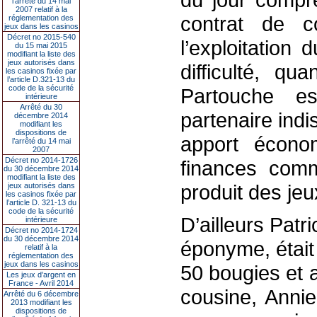
l’arrêté du 14 mai
2007 relatif à la
contrat de c
réglementation des
jeux dans les casinos
Décret no 2015-540
l’exploitation
du 15 mai 2015
modifiant la liste des
jeux autorisés dans
difficulté, q
les casinos fixée par
l’article D.321-13 du
code de la sécurité
Partouche e
intérieure
Arrêté du 30
partenaire indi
décembre 2014
modifiant les
dispositions de
apport écono
l’arrêté du 14 mai
2007
Décret no 2014-1726
finances com
du 30 décembre 2014
modifiant la liste des
produit des jeux
jeux autorisés dans
les casinos fixée par
l’article D. 321-13 du
code de la sécurité
D’ailleurs Patr
intérieure
Décret no 2014-1724
du 30 décembre 2014
éponyme, était
relatif à la
réglementation des
jeux dans les casinos
50 bougies et a
Les jeux d’argent en
France - Avril 2014
cousine, Annie
Arrêté du 6 décembre
2013 modifiant les
dispositions de