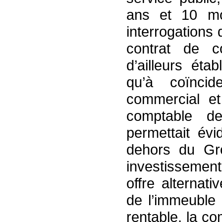
ans et 10 moi
interrogations 
contrat de co
d’ailleurs éta
qu’à coïncid
commercial et
comptable de
permettait év
dehors du Gro
investissemen
offre alternat
de l’immeuble 
rentable, la 