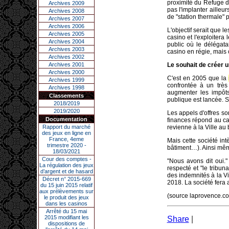
proximité du Refuge d
Archives 2009
pas l'implanter ailleu
Archives 2008
de "station thermale" 
Archives 2007
Archives 2006
L'objectif serait que l
Archives 2005
casino et l'exploitera
Archives 2004
public où le délégata
Archives 2003
casino en régie, mais 
Archives 2002
Archives 2001
Le souhait de créer u
Archives 2000
C'est en 2005 que la
Archives 1999
confrontée à un très
Archives 1998
augmenter les impôts
Classements
publique est lancée. S
2018/2019
2019/2020
Les appels d'offres son
Documentation
finances répond au cah
Rapport du marché
revienne à la Ville au
des jeux en ligne en
France, 4eme
Mais cette société int
trimestre 2020 -
bâtiment…). Ainsi même 
18/03/2021
Cour des comptes -
"Nous avons dit oui."
La régulation des jeux
respecté et "le tribun
d’argent et de hasard
des indemnités à la Vil
Décret n° 2015-669
2018. La société fera 
du 15 juin 2015 relatif
aux prélèvements sur
(source laprovence.c
le produit des jeux
dans les casinos
Arrêté du 15 mai
2015 modifiant les
Share
|
dispositions de