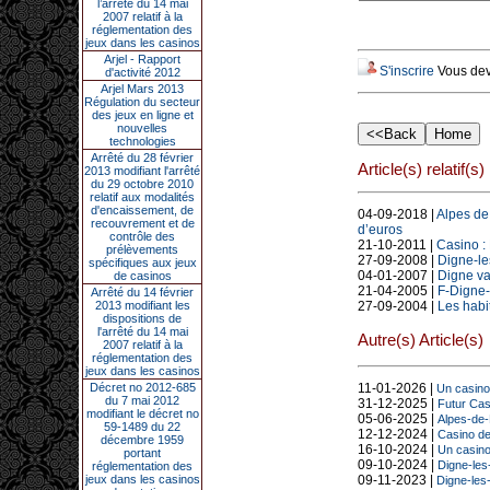
l’arrêté du 14 mai
2007 relatif à la
réglementation des
jeux dans les casinos
Arjel - Rapport
S'inscrire
Vous deve
d'activité 2012
Arjel Mars 2013
Régulation du secteur
des jeux en ligne et
nouvelles
technologies
Arrêté du 28 février
Article(s) relatif(s)
2013 modifiant l'arrêté
du 29 octobre 2010
relatif aux modalités
d'encaissement, de
04-09-2018 |
Alpes de 
recouvrement et de
d’euros
contrôle des
21-10-2011 |
Casino : 
prélèvements
27-09-2008 |
Digne-le
spécifiques aux jeux
04-01-2007 |
Digne va
de casinos
21-04-2005 |
F-Digne-
Arrêté du 14 février
2013 modifiant les
27-09-2004 |
Les habit
dispositions de
l'arrêté du 14 mai
Autre(s) Article(s)
2007 relatif à la
réglementation des
jeux dans les casinos
Décret no 2012-685
11-01-2026 |
Un casino 
du 7 mai 2012
31-12-2025 |
Futur Casi
modifiant le décret no
05-06-2025 |
Alpes-de-
59-1489 du 22
12-12-2024 |
Casino de 
décembre 1959
16-10-2024 |
Un casino
portant
09-10-2024 |
Digne-les-
réglementation des
jeux dans les casinos
09-11-2023 |
Digne-les-