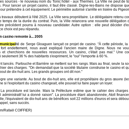
es sources - le nouveau nom du Tonic hôtel - aux Thermes. La Ville ne peut de t
rs. Pour lancer un projet casino, il faut être classé. Digne-les-Bains ne dispose qu
pour prétendre à cet équipement. Le périmètre autorisé s'arrête en lisière du Pigeon
es travaux débutent à l'été 2025. La Ville sera propriétaire. Le délégataire retenu con
 le temps de la durée du contrat. Puis, la Ville relancera une nouvelle délégation 
ire précédent pourra à nouveau candidater. Autre option : elle peut décider d'ex
ce choix est peu répandu.
n casino remonte à... 2005
municipal
ité de Serge Gloaguen lançait ce projet de casino. "À cette période, la V
 fort endettement, nous avait expliqué l'ancien maire de Digne. Nous ne vou
 et cherchions de nouvelles ressources. Un casino, c'était pas mal." Une con
i seulement 36 % des habitants s'expriment, le "oui" l'emporte à 60 %.
t lancés. Partouche et Barrière se mettent sur les rangs. Mais au final, seule la soc
ier des charges. "On demandait que la société titulaire construise le casino et qu
 bout de dix-huit ans. Les grands groupes ont dit non."
ègre une variante. Au bout de dix-huit ans, elle est propriétaire du gros œuvre (le
si l'exploitant du casino changeait, elle pouvait lui faire payer un loyer.
 La procédure est lancée. Mais la Préfecture estime que le cahier des charges 
al administratif lui a donné raison". La procédure étant abandonnée, Atoll financ
le, l'équivalent de dix-huit ans de bénéfices soit 22 millions d'euros et sera débout
appel, sans succès.
om/Rafaël COIFFIER)