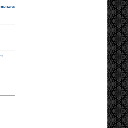
mmentaires
ns