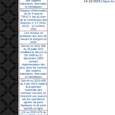
des stations
14-10-2023 |
Digne-les-
balnéaires, thermales
et climatiques
Rapport d'information
de M. François
TRUCY, fait au nom
de la commission des
finances n° 17 (2011-
2012) - 12 octobre
2011
Les niveaux et
pratiques des jeux de
hasard et d’argent en
2010
Décret no 2011-906
du 29 juillet 2011
modifiant le décret no
59-1489 du 22
décembre 1959
portant
réglementation des
jeux dans les casinos
des stations
balnéaires, thermales
et climatiques
Décret no 2010-605
du 4 juin 2010 relatif à
la proportion
maximale des
sommes versées en
moyenne aux joueurs
par les opérateurs
agréés de paris
hippiques et de paris
sportifs en ligne
LOI no 2010-476 du