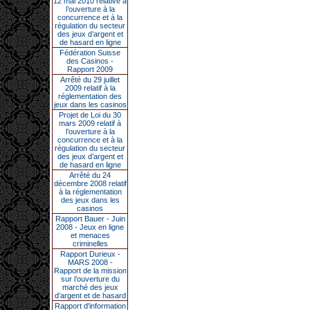
12 mai 2010 relative à
l’ouverture à la
concurrence et à la
régulation du secteur
des jeux d’argent et
de hasard en ligne
Fédération Suisse
des Casinos -
Rapport 2009
Arrêté du 29 juillet
2009 relatif à la
réglementation des
jeux dans les casinos
Projet de Loi du 30
mars 2009 relatif à
l’ouverture à la
concurrence et à la
régulation du secteur
des jeux d’argent et
de hasard en ligne
Arrêté du 24
décembre 2008 relatif
à la réglementation
des jeux dans les
casinos
Rapport Bauer - Juin
2008 - Jeux en ligne
et menaces
criminelles
Rapport Durieux -
MARS 2008 -
Rapport de la mission
sur l’ouverture du
marché des jeux
d’argent et de hasard
Rapport d'information