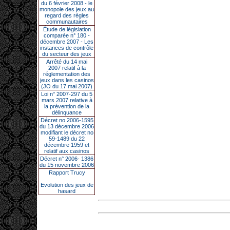
du 6 février 2008 - le
monopole des jeux au
regard des règles
communautaires
Étude de législation
comparée n° 180 -
décembre 2007 - Les
instances de contrôle
du secteur des jeux
Arrêté du 14 mai
2007 relatif à la
réglementation des
jeux dans les casinos
(JO du 17 mai 2007)
Loi n° 2007-297 du 5
mars 2007 relative à
la prévention de la
délinquance
Décret no 2006-1595
du 13 décembre 2006
modifiant le décret no
59-1489 du 22
décembre 1959 et
relatif aux casinos
Décret n° 2006- 1386
du 15 novembre 2006
Rapport Trucy
Evolution des jeux de
hasard