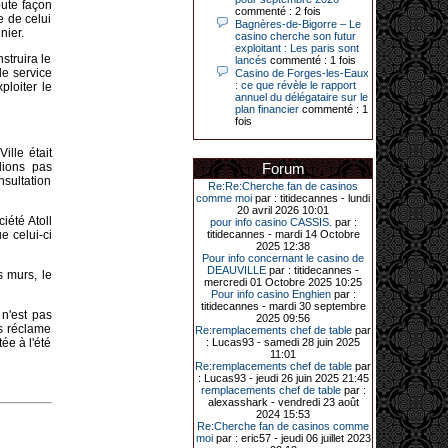
oute façon
Le plus gros gain gagné depuis plus
commenté : 2 fois
e de celui
de 20 ans dans l’établissement.
Bagnères-de-Bigorre – Le
nier.
casino cherche son futur
exploitant : Les paris sont
struira le
lancés
commenté : 1 fois
de service
Casino de Forges-les-Eaux
31-03-2026|
: ce que révèle le rapport
ploiter le
annuel du délégataire sur le
Série de jackpots au casino JOA de
plan financier
commenté : 1
Gujan-Mestras : ce mois de mars a
fois
été fructueux pour quelques
joueurs. D’abord avec 44 207 euros
remportés le dimanche 22 mars sur
ille était
une machine à sous pour une mise
lions pas
Forum
initiale de 5,28 €. Puis quelques
sultation
jours plus tard, le vendredi 27 mars,
Re:Re:Cherche fan de casinos
un joueur a décroché 12 086 euros
comme moi
par : titidecannes - lundi
sur une autre machine à sous.
20 avril 2026 10:01
iété Atoll
pour info casino CASSIS.
par :
Enfin, troisième et dernier jackpot,
e celui-ci
titidecannes - mardi 14 Octobre
record cette fois-ci, le samedi 28
2025 12:38
mars dernier. Quelque 111 322
Pour info concernant le casino de
euros ont été remportés sur la table
DEAUVILLE
par : titidecannes -
s murs, le
d’Ultimate Texas Hold’em Poker,
mercredi 01 Octobre 2025 10:25
grâce à une mise de 5 euros sur la
Pour info casino Enghien
par :
case bonus et une quinte flush
titidecannes - mardi 30 septembre
n'est pas
royale. Ces gains ont été annoncés
2025 09:56
dans un communiqué diffusé par le
es réclame
Re:remplacements chef de table
par
casino ce lundi 30 mars en soirée.
ée à l'été
: Lucas93 - samedi 28 juin 2025
11:01
Re:remplacements chef de table
par
: Lucas93 - jeudi 26 juin 2025 21:45
remplacements chef de table
par :
11-01-2026|
alexasshark - vendredi 23 août
2024 15:53
Dimanche 11 janvier, en soirée, une
Re:Cherche fan de casinos comme
cliente retraitée de 78 ans, habitant
moi
par : eric57 - jeudi 06 juillet 2023
Trémuson, a eu l’énorme surprise