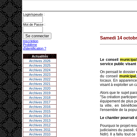
Login/speudo :
Mot de Passe :
Samedi 14 octobr
Inscription
Problème
d'identification ?
Actualités
Le conseil
municipal
Archives 2026
service public visant
Archives 2025
Archives 2024
On pensait le dossier e
Archives 2023
du conseil
municipal
Archives 2022
locaux. En apparence 
Archives 2021
visant à exploiter un 
Archives 2020
Alors que le sujet par
Archives 2019
"Sa création participer
Archives 2018
équipement de plus pou
Archives 2017
la ville, en bénéfici
Archives 2016
l'ensemble de la popul
Archives 2015
Archives 2014
Le chantier pourrait 
Archives 2013
Archives 2012
Pourquoi le projet res
Archives 2011
judiciaires du passé.
Ndlr). Il a fallu tout
Archives 2010