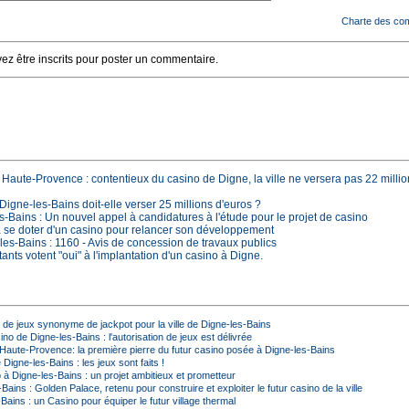
Charte des co
z être inscrits pour poster un commentaire.
Haute-Provence : contentieux du casino de Digne, la ville ne versera pas 22 millio
Digne-les-Bains doit-elle verser 25 millions d'euros ?
s-Bains : Un nouvel appel à candidatures à l'étude pour le projet de casino
 se doter d'un casino pour relancer son développement
les-Bains : 1160 - Avis de concession de travaux publics
ants votent "oui" à l'implantation d'un casino à Digne.
de jeux synonyme de jackpot pour la ville de Digne-les-Bains
no de Digne-les-Bains : l'autorisation de jeux est délivrée
Haute-Provence: la première pierre du futur casino posée à Digne-les-Bains
Digne-les-Bains : les jeux sont faits !
 à Digne-les-Bains : un projet ambitieux et prometteur
Bains : Golden Palace, retenu pour construire et exploiter le futur casino de la ville
Bains : un Casino pour équiper le futur village thermal