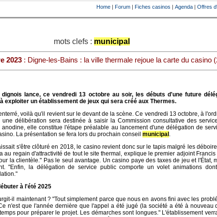
Home
|
Forum
|
Fiches casinos
|
Agenda
|
Offres d
mots clefs :
municipal
e 2023
: Digne-les-Bains : la ville thermale rejoue la carte du casino (
dignois lance, ce vendredi 13 octobre au soir, les débuts d'une future délé
 à exploiter un établissement de jeux qui sera créé aux Thermes.
nterré, voilà qu'il revient sur le devant de la scène. Ce vendredi 13 octobre, à l'ord
, une délibération sera destinée à saisir la Commission consultative des servic
anodine, elle constitue l'étape préalable au lancement d'une délégation de serv
casino. La présentation se fera lors du prochain conseil
municipal
.
aissait s'être clôturé en 2018, le casino revient donc sur le tapis malgré les déboir
a au regain d'attractivité de tout le site thermal, explique le premier adjoint Franci
r la clientèle." Pas le seul avantage. Un casino paye des taxes de jeu et l'État, 
ent. "Enfin, la délégation de service public comporte un volet animations dont
ation."
débuter à l'été 2025
urgit-il maintenant ? "Tout simplement parce que nous en avons fini avec les prob
 Ce n'est que l'année dernière que l'appel a été jugé (la société a été à nouveau
 ce temps pour préparer le projet. Les démarches sont longues." L'établissement verra