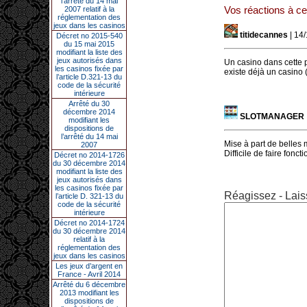
l’arrêté du 14 mai
Vos réactions à cet
2007 relatif à la
réglementation des
jeux dans les casinos
titidecannes
| 14
Décret no 2015-540
du 15 mai 2015
modifiant la liste des
jeux autorisés dans
Un casino dans cette pe
les casinos fixée par
existe déjà un casino
l’article D.321-13 du
code de la sécurité
intérieure
Arrêté du 30
décembre 2014
SLOTMANAGER
modifiant les
dispositions de
l’arrêté du 14 mai
Mise à part de belles
2007
Difficile de faire fon
Décret no 2014-1726
du 30 décembre 2014
modifiant la liste des
jeux autorisés dans
les casinos fixée par
Réagissez - Lais
l’article D. 321-13 du
code de la sécurité
intérieure
Décret no 2014-1724
du 30 décembre 2014
relatif à la
réglementation des
jeux dans les casinos
Les jeux d’argent en
France - Avril 2014
Arrêté du 6 décembre
2013 modifiant les
dispositions de