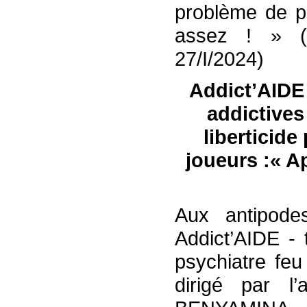
problème de pl
assez ! » (É
27/I/2024)
Addict’AIDE 
addictives
liberticide
joueurs :« Ap
Aux antipodes
Addict’AIDE - 
psychiatre fe
dirigé par l