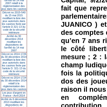
l’arrêté du 14 mai
2007 relatif à la
fait que repr
réglementation des
jeux dans les casinos
Décret no 2015-540
parlementai
du 15 mai 2015
modifiant la liste des
jeux autorisés dans
JUANICO ) et 
les casinos fixée par
l’article D.321-13 du
code de la sécurité
des comptes q
intérieure
Arrêté du 30
qu’en 7 ans ri
décembre 2014
modifiant les
dispositions de
le côté liber
l’arrêté du 14 mai
2007
Décret no 2014-1726
mesure ; 2 : 
du 30 décembre 2014
modifiant la liste des
champ ludique
jeux autorisés dans
les casinos fixée par
l’article D. 321-13 du
fois la politi
code de la sécurité
intérieure
Décret no 2014-1724
dos des joueu
du 30 décembre 2014
relatif à la
réglementation des
raison il nous
jeux dans les casinos
Les jeux d’argent en
en complé
France - Avril 2014
Arrêté du 6 décembre
2013 modifiant les
contributio
dispositions de