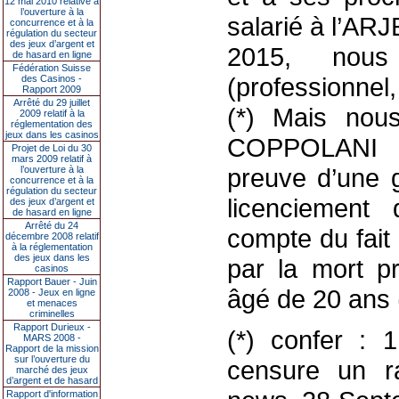
12 mai 2010 relative à
l’ouverture à la
salarié à l’AR
concurrence et à la
régulation du secteur
des jeux d’argent et
2015, nou
de hasard en ligne
Fédération Suisse
(professionnel,
des Casinos -
Rapport 2009
Arrêté du 29 juillet
(*) Mais nou
2009 relatif à la
réglementation des
jeux dans les casinos
COPPOLANI a
Projet de Loi du 30
mars 2009 relatif à
preuve d’une g
l’ouverture à la
concurrence et à la
régulation du secteur
licenciement 
des jeux d’argent et
de hasard en ligne
Arrêté du 24
compte du fait
décembre 2008 relatif
à la réglementation
des jeux dans les
par la mort p
casinos
Rapport Bauer - Juin
âgé de 20 ans (
2008 - Jeux en ligne
et menaces
criminelles
Rapport Durieux -
(*) confer : 1 
MARS 2008 -
Rapport de la mission
sur l’ouverture du
censure un ra
marché des jeux
d’argent et de hasard
Rapport d'information