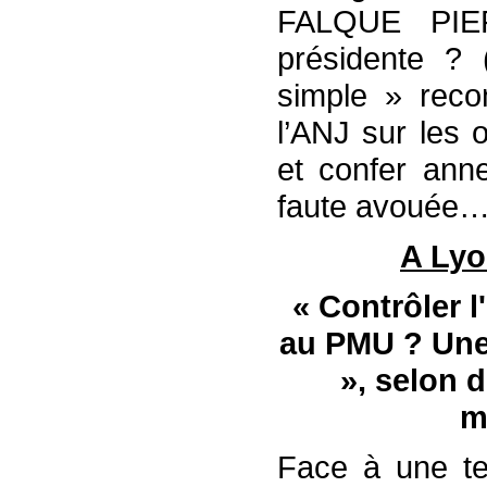
FALQUE PIE
présidente ? 
simple » reco
l’ANJ sur les 
et confer ann
faute avouée… 
A Lyo
« Contrôler l
au PMU ? Une 
», selon 
m
Face à une te