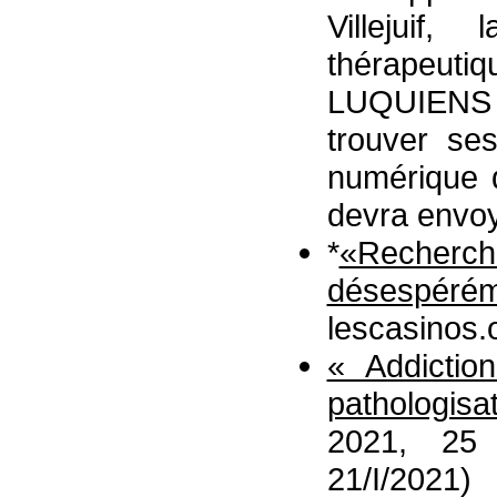
Villejuif
thérapeuti
LUQUIENS 
trouver se
numérique 
devra envoy
*
«Recher
désespéré
lescasinos.
« Addictio
pathologisa
2021, 25 
21/I/2021)