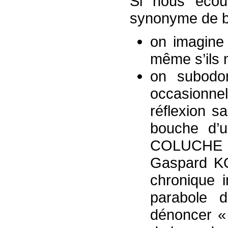
Si nous écou
synonyme de b
on imagine 
même s’ils 
on subodor
occasionn
réflexion sa
bouche d’
COLUCHE et
Gaspard KO
chronique 
parabole
dénoncer « 