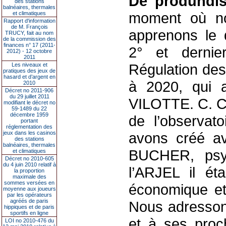
De produndi
des stations
balnéaires, thermales
moment où nou
et climatiques
Rapport d'information
de M. François
apprenons le
TRUCY, fait au nom
de la commission des
finances n° 17 (2011-
2° et dernie
2012) - 12 octobre
2011
Régulation de
Les niveaux et
pratiques des jeux de
hasard et d’argent en
à 2020, qui 
2010
Décret no 2011-906
du 29 juillet 2011
VILOTTE. C. C
modifiant le décret no
59-1489 du 22
décembre 1959
de l’observat
portant
réglementation des
jeux dans les casinos
avons créé a
des stations
balnéaires, thermales
BUCHER, psych
et climatiques
Décret no 2010-605
du 4 juin 2010 relatif à
l’ARJEL il ét
la proportion
maximale des
sommes versées en
économique et
moyenne aux joueurs
par les opérateurs
agréés de paris
Nous adresson
hippiques et de paris
sportifs en ligne
et à ses proc
LOI no 2010-476 du