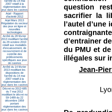
l’arrêté du 14 mai
2007 relatif à la
question re
réglementation des
jeux dans les casinos
sacrifier la 
Arjel - Rapport
d'activité 2012
Arjel Mars 2013
l’autel d’une i
Régulation du secteur
des jeux en ligne et
nouvelles
contraigna
technologies
Arrêté du 28 février
d’entrainer de
2013 modifiant l'arrêté
du 29 octobre 2010
relatif aux modalités
du PMU et de 
d'encaissement, de
recouvrement et de
contrôle des
illégales sur 
prélèvements
spécifiques aux jeux
de casinos
Arrêté du 14 février
Jean-Pie
2013 modifiant les
dispositions de
l'arrêté du 14 mai
2007 relatif à la
réglementation des
jeux dans les casinos
Lyo
Décret no 2012-685
du 7 mai 2012
modifiant le décret no
59-1489 du 22
décembre 1959
portant
réglementation des
jeux dans les casinos