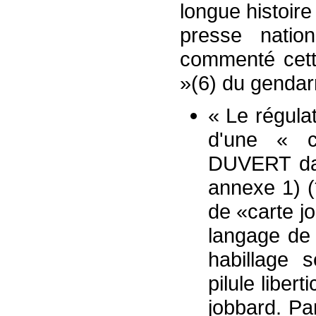
longue histoire
presse natio
commenté cett
»(6) du gendar
« Le régula
d'une « c
DUVERT dan
annexe 1) (
de «carte j
langage de 
habillage 
pilule libert
jobbard. Pa