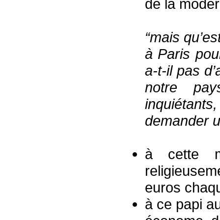
de la modern
“mais qu’est
à Paris pou
a-t-il pas d
notre pa
inquiétant
demander un
à cette m
religieuse
euros chaq
à ce papi au