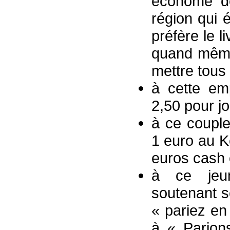
économe de
région qui 
préfère le l
quand même 
mettre tous
à cette em
2,50 pour jo
à ce couple
1 euro au 
euros cash 
à ce jeune
soutenant s
« pariez en 
à « Parion