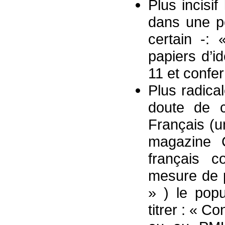
Plus incisi
dans une p
certain -: 
papiers d’i
11 et confe
Plus radica
doute de 
Français (u
magazine C
français c
mesure de p
» ) le popu
titrer : « Co