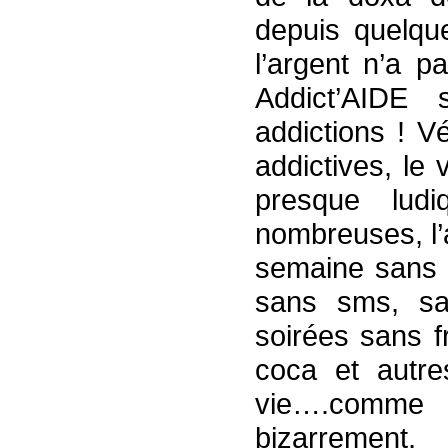
depuis quelqu
l’argent n’a p
Addict’AIDE
addictions ! V
addictives, le 
presque ludi
nombreuses, l’a
semaine sans a
sans sms, san
soirées sans f
coca et autres
vie….comme 
bizarrement