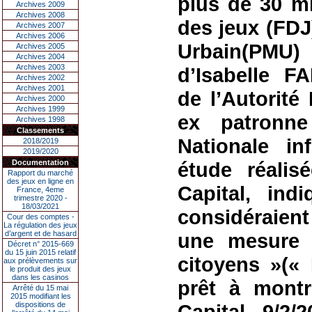
plus de 30 mi
Archives 2009
Archives 2008
des jeux (FDJ)
Archives 2007
Archives 2006
Urbain(PMU
Archives 2005
Archives 2004
Archives 2003
d’Isabelle 
Archives 2002
Archives 2001
de l’Autorité
Archives 2000
Archives 1999
ex patronn
Archives 1998
Classements
Nationale i
2018/2019
2019/2020
Documentation
étude réali
Rapport du marché
des jeux en ligne en
Capital, ind
France, 4eme
trimestre 2020 -
18/03/2021
considéraient
Cour des comptes -
La régulation des jeux
d’argent et de hasard
une mesure 
Décret n° 2015-669
du 15 juin 2015 relatif
citoyens »(«
aux prélèvements sur
le produit des jeux
dans les casinos
prêt à montr
Arrêté du 15 mai
2015 modifiant les
dispositions de
Capital, 9/2/