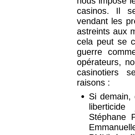
nous impose le 
casinos. Il s
vendant les p
astreints aux 
cela peut se 
guerre commer
opérateurs, n
casinotiers 
raisons :
Si demain, 
libertici
Stéphane 
Emmanuel