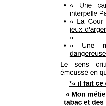
« Une ca
interpelle P
« La Cour
jeux d’arge
«
« Une me
dangereuse
Le sens crit
émoussé en qu
*« il fait c
« Mon métier
tabac et des 