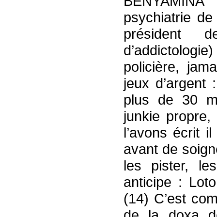
BENYAMINA 
psychiatrie de 
président d
d’addictologi
policière, jam
jeux d’argent :
plus de 30 mi
junkie propre
l’avons écrit 
avant de soigner
les pister, l
anticipe : Lot
(14) C’est comm
de la doxa de