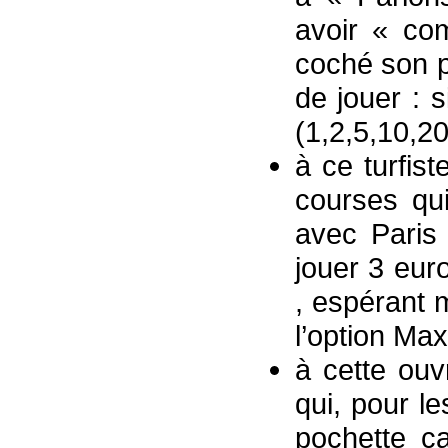
avoir « co
coché son p
de jouer : 
(1,2,5,10,2
à ce turfis
courses qui
avec Paris 
jouer 3 eur
, espérant m
l’option Max
à cette ouv
qui, pour l
pochette c