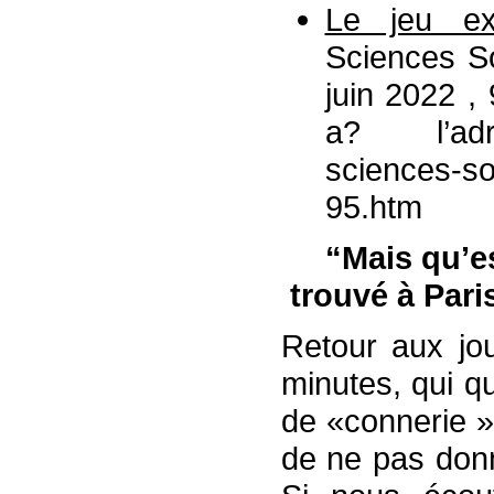
Le jeu exc
Sciences So
juin 2022 , 
a? l’adres
sciences-so
95.htm
“Mais qu’es
trouvé à Pari
Retour aux jou
minutes, qui qu
de «connerie »
de ne pas donn