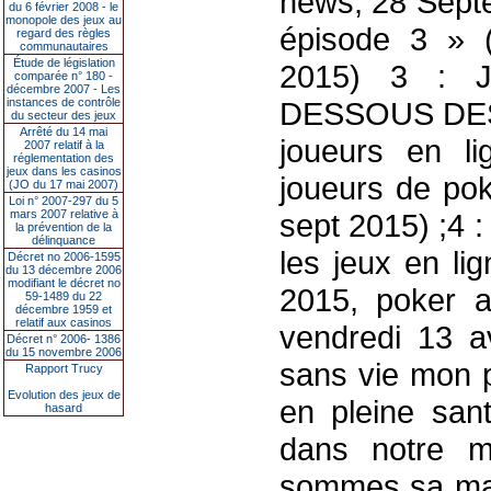
news, 28 Septe
du 6 février 2008 - le
monopole des jeux au
épisode 3 » 
regard des règles
communautaires
Étude de législation
2015) 3 : 
comparée n° 180 -
décembre 2007 - Les
instances de contrôle
DESSOUS DES 
du secteur des jeux
Arrêté du 14 mai
joueurs en lig
2007 relatif à la
réglementation des
jeux dans les casinos
joueurs de pok
(JO du 17 mai 2007)
Loi n° 2007-297 du 5
mars 2007 relative à
sept 2015) ;4 :
la prévention de la
délinquance
les jeux en lig
Décret no 2006-1595
du 13 décembre 2006
modifiant le décret no
2015, poker a
59-1489 du 22
décembre 1959 et
relatif aux casinos
vendredi 13 av
Décret n° 2006- 1386
du 15 novembre 2006
sans vie mon p
Rapport Trucy
Evolution des jeux de
en pleine san
hasard
dans notre m
sommes sa mam