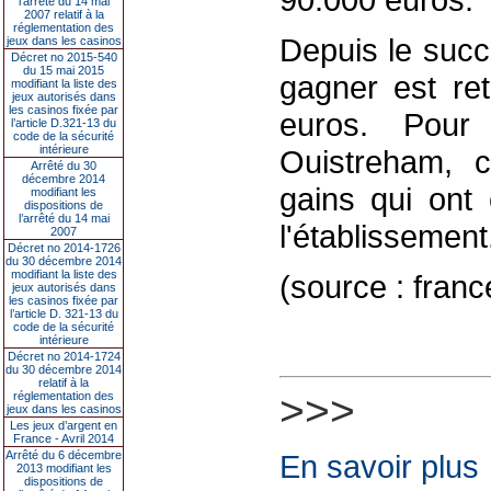
l’arrêté du 14 mai
2007 relatif à la
réglementation des
Depuis le succ
jeux dans les casinos
Décret no 2015-540
du 15 mai 2015
gagner est re
modifiant la liste des
jeux autorisés dans
les casinos fixée par
euros. Pour
l’article D.321-13 du
code de la sécurité
intérieure
Ouistreham, c
Arrêté du 30
décembre 2014
gains qui ont 
modifiant les
dispositions de
l’arrêté du 14 mai
l'établissement
2007
Décret no 2014-1726
du 30 décembre 2014
modifiant la liste des
(source : franc
jeux autorisés dans
les casinos fixée par
l’article D. 321-13 du
code de la sécurité
intérieure
Décret no 2014-1724
du 30 décembre 2014
relatif à la
>>>
réglementation des
jeux dans les casinos
Les jeux d’argent en
France - Avril 2014
Arrêté du 6 décembre
En savoir plus
2013 modifiant les
dispositions de