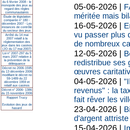
du 6 février 2008 - le
05-06-2026 |
F
monopole des jeux au
regard des règles
communautaires
méritée mais bil
Étude de législation
comparée n° 180 -
16-05-2026 |
E
décembre 2007 - Les
instances de contrôle
du secteur des jeux
vu passer plus d
Arrêté du 14 mai
2007 relatif à la
de nombreux cad
réglementation des
jeux dans les casinos
(JO du 17 mai 2007)
12-05-2026 |
B
Loi n° 2007-297 du 5
mars 2007 relative à
la prévention de la
redistribue ses
délinquance
Décret no 2006-1595
œuvres caritati
du 13 décembre 2006
modifiant le décret no
04-05-2026 |
59-1489 du 22
"
décembre 1959 et
relatif aux casinos
revenus" : la ta
Décret n° 2006- 1386
du 15 novembre 2006
fait rêver les v
Rapport Trucy
Evolution des jeux de
23-04-2026 |
B
hasard
d'argent attriste
15-04-2026 |
I