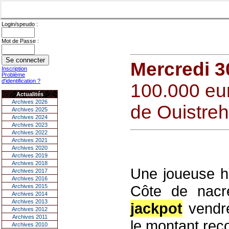
Login/speudo :
Mot de Passe :
Mercredi 3
Inscription
Problème
d'identification ?
100.000 eu
Actualités
Archives 2026
de Ouistre
Archives 2025
Archives 2024
Archives 2023
Archives 2022
Archives 2021
Archives 2020
Archives 2019
Archives 2018
Une joueuse ha
Archives 2017
Archives 2016
Côte de nacr
Archives 2015
Archives 2014
Archives 2013
jackpot
vendre
Archives 2012
Archives 2011
le montant rec
Archives 2010