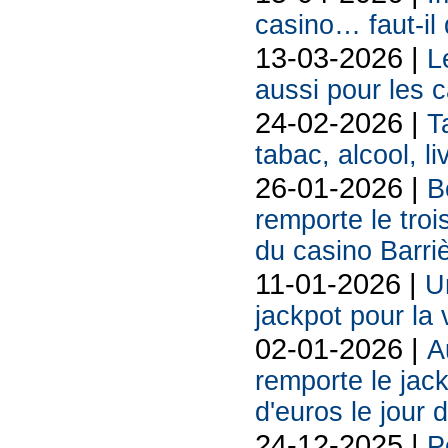
casino… faut-il 
13-03-2026 |
L
aussi pour les 
24-02-2026 |
T
tabac, alcool, liv
26-01-2026 |
B
remporte le troi
du casino Barri
11-01-2026 |
U
jackpot pour la 
02-01-2026 |
A
remporte le jack
d'euros le jour d
24-12-2025 |
P