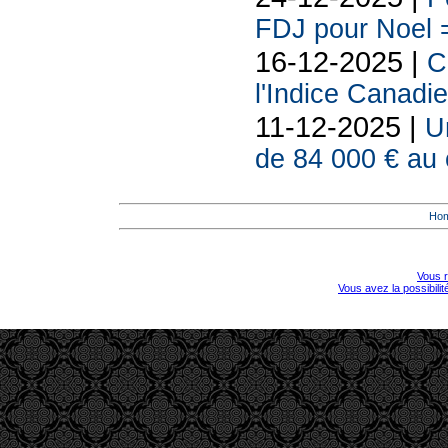
FDJ pour Noel =
16-12-2025 |
C
l'Indice Canadi
11-12-2025 |
U
de 84 000 € au 
Ho
Vous r
Vous avez la possibili