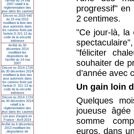
l’arrêté du 14 mai
2007 relatif à la
progressif" en
réglementation des
jeux dans les casinos
2 centimes.
Décret no 2015-540
du 15 mai 2015
modifiant la liste des
jeux autorisés dans
"Ce jour-là, l
les casinos fixée par
l’article D.321-13 du
code de la sécurité
spectaculaire"
intérieure
Arrêté du 30
décembre 2014
"féliciter cha
modifiant les
dispositions de
l’arrêté du 14 mai
souhaiter de pr
2007
Décret no 2014-1726
d’année avec c
du 30 décembre 2014
modifiant la liste des
jeux autorisés dans
les casinos fixée par
Un gain loin 
l’article D. 321-13 du
code de la sécurité
intérieure
Décret no 2014-1724
Quelques mois
du 30 décembre 2014
relatif à la
joueuse âgée
réglementation des
jeux dans les casinos
Les jeux d’argent en
somme compar
France - Avril 2014
Arrêté du 6 décembre
2013 modifiant les
euros, dans un
dispositions de