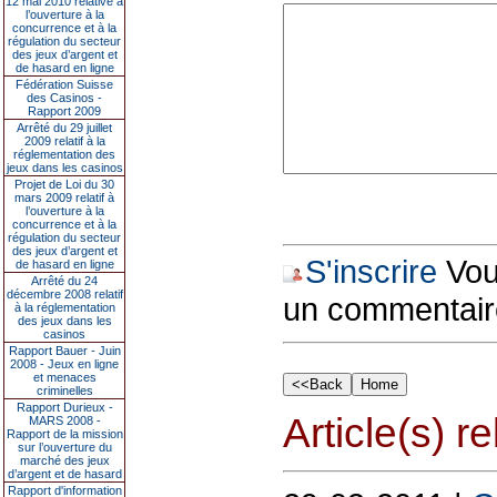
12 mai 2010 relative à
l’ouverture à la
concurrence et à la
régulation du secteur
des jeux d’argent et
de hasard en ligne
Fédération Suisse
des Casinos -
Rapport 2009
Arrêté du 29 juillet
2009 relatif à la
réglementation des
jeux dans les casinos
Projet de Loi du 30
mars 2009 relatif à
l’ouverture à la
concurrence et à la
régulation du secteur
des jeux d’argent et
S'inscrire
Vous
de hasard en ligne
Arrêté du 24
décembre 2008 relatif
un commentair
à la réglementation
des jeux dans les
casinos
Rapport Bauer - Juin
2008 - Jeux en ligne
et menaces
criminelles
Rapport Durieux -
Article(s) rel
MARS 2008 -
Rapport de la mission
sur l’ouverture du
marché des jeux
d’argent et de hasard
Rapport d'information