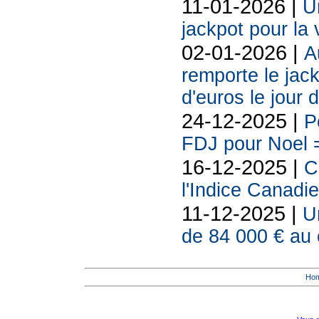
11-01-2026 |
U
jackpot pour la 
02-01-2026 |
A
remporte le jack
d'euros le jour d
24-12-2025 |
P
FDJ pour Noel =
16-12-2025 |
C
l'Indice Canadi
11-12-2025 |
U
de 84 000 € au 
Ho