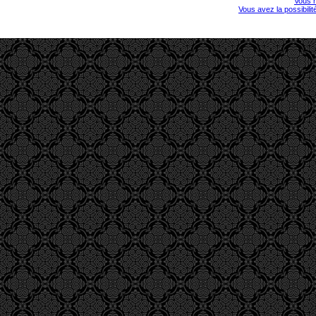
Vous r
Vous avez la possibili