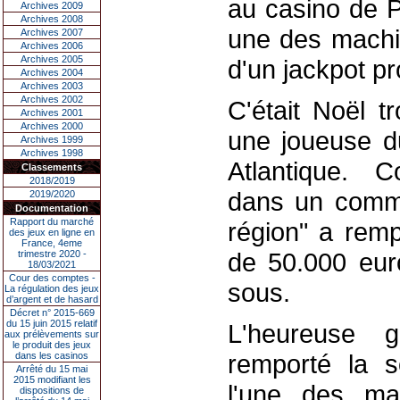
au casino de P
Archives 2009
Archives 2008
une des machin
Archives 2007
Archives 2006
Archives 2005
d'un jackpot pr
Archives 2004
Archives 2003
Archives 2002
C'était Noël t
Archives 2001
Archives 2000
une joueuse du
Archives 1999
Archives 1998
Atlantique. C
Classements
2018/2019
dans un commun
2019/2020
Documentation
Rapport du marché
région" a remp
des jeux en ligne en
France, 4eme
de 50.000 eur
trimestre 2020 -
18/03/2021
Cour des comptes -
sous.
La régulation des jeux
d’argent et de hasard
Décret n° 2015-669
du 15 juin 2015 relatif
L'heureuse 
aux prélèvements sur
le produit des jeux
remporté la 
dans les casinos
Arrêté du 15 mai
2015 modifiant les
l'une des ma
dispositions de