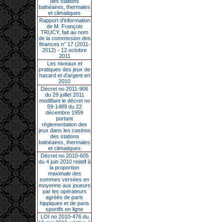
des stations
balnéaires, thermales
et climatiques
Rapport d'information
de M. François
TRUCY, fait au nom
de la commission des
finances n° 17 (2011-
2012) - 12 octobre
2011
Les niveaux et
pratiques des jeux de
hasard et d’argent en
2010
Décret no 2011-906
du 29 juillet 2011
modifiant le décret no
59-1489 du 22
décembre 1959
portant
réglementation des
jeux dans les casinos
des stations
balnéaires, thermales
et climatiques
Décret no 2010-605
du 4 juin 2010 relatif à
la proportion
maximale des
sommes versées en
moyenne aux joueurs
par les opérateurs
agréés de paris
hippiques et de paris
sportifs en ligne
LOI no 2010-476 du