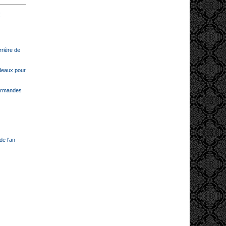
!
rière de
adeaux pour
 normandes
de l'an