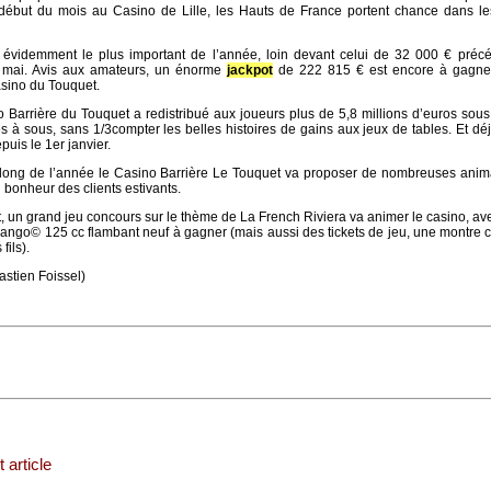
ébut du mois au Casino de Lille, les Hauts de France portent chance dans le
 évidemment le plus important de l’année, loin devant celui de 32 000 € pré
 mai. Avis aux amateurs, un énorme
jackpot
de 222 815 € est encore à gagne
sino du Touquet.
no Barrière du Touquet a redistribué aux joueurs plus de 5,8 millions d’euros sou
 à sous, sans 1/3compter les belles histoires de gains aux jeux de tables. Et dé
puis le 1er janvier.
 long de l’année le Casino Barrière Le Touquet va proposer de nombreuses anima
d bonheur des clients estivants.
et, un grand jeu concours sur le thème de La French Riviera va animer le casino, ave
ango© 125 cc flambant neuf à gagner (mais aussi des tickets de jeu, une montre
fils).
astien Foissel)
 article