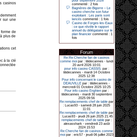
pour septembre 2026
Le plus gros gain gagné depuis plus
s casinos
commenté : 2 fois
de 20 ans dans l’établissement.
Bagnères-de-Bigorre – Le
casino cherche son futur
cédemment
exploitant : Les paris sont
lancés
commenté : 1 fois
r sur une
Casino de Forges-les-Eaux
31-03-2026|
: ce que révèle le rapport
annuel du délégataire sur le
Série de jackpots au casino JOA de
s forme de
plan financier
commenté : 1
Gujan-Mestras : ce mois de mars a
jà plus de
fois
été fructueux pour quelques
joueurs. D’abord avec 44 207 euros
remportés le dimanche 22 mars sur
tions cet
une machine à sous pour une mise
Forum
initiale de 5,28 €. Puis quelques
jours plus tard, le vendredi 27 mars,
Re:Re:Cherche fan de casinos
un joueur a décroché 12 086 euros
c à la clé
comme moi
par : titidecannes - lundi
sur une autre machine à sous.
 connectée
20 avril 2026 10:01
pour info casino CASSIS.
par :
Enfin, troisième et dernier jackpot,
titidecannes - mardi 14 Octobre
record cette fois-ci, le samedi 28
2025 12:38
mars dernier. Quelque 111 322
Pour info concernant le casino de
euros ont été remportés sur la table
DEAUVILLE
par : titidecannes -
d’Ultimate Texas Hold’em Poker,
mercredi 01 Octobre 2025 10:25
grâce à une mise de 5 euros sur la
Pour info casino Enghien
par :
case bonus et une quinte flush
titidecannes - mardi 30 septembre
royale. Ces gains ont été annoncés
2025 09:56
dans un communiqué diffusé par le
Re:remplacements chef de table
par
casino ce lundi 30 mars en soirée.
: Lucas93 - samedi 28 juin 2025
11:01
Re:remplacements chef de table
par
: Lucas93 - jeudi 26 juin 2025 21:45
remplacements chef de table
par :
11-01-2026|
alexasshark - vendredi 23 août
2024 15:53
Dimanche 11 janvier, en soirée, une
Re:Cherche fan de casinos comme
cliente retraitée de 78 ans, habitant
moi
par : eric57 - jeudi 06 juillet 2023
Trémuson, a eu l’énorme surprise