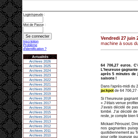
Login/speudo :
Mot de Passe :
Vendredi 27 juin 
Inscription
machine à sous du 
Problème
d'identification ?
Actualités
Archives 2026
64 706,27 euros. C'
Archives 2025
L'heureuse gagnante 
Archives 2024
après 5 minutes de j
Archives 2023
saisons !
Archives 2022
Archives 2021
Dans l'après-midi du 
Archives 2020
jackpot
de 64 706,27 €
Archives 2019
Archives 2018
Si l’heureuse gagnante
« J’étais venue profite
Archives 2017
J’avais décidé de pas
Archives 2016
tombé. J’ai décidé de 
Archives 2015
reste, je compte bien fa
Archives 2014
Archives 2013
Mickael Pérouzel, Dir
Archives 2012
nos gagnantes puisqu
Archives 2011
quotidiennement au Tou
Archives 2010
pour cette joueuse qu