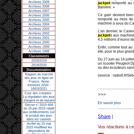
Archives 2009
jackpot
remporté au d
Archives 2008
Barrière. »
Archives 2007
Ce gain devient bien
Archives 2006
remporté au mois de
Archives 2005
machine à sous du Ca
Archives 2004
Archives 2003
L’an dernier, le Casi
Archives 2002
jackpot
s aux machines
Archives 2001
4,5 millions d’euros de
Archives 2000
Archives 1999
Enfin, comme tout au
Archives 1998
été, pour le plus gran
Classements
Du 27 juin au 14 juill
2018/2019
un scooter Peugeot Dj
2019/2020
ou des écouteurs sans 
Documentation
Rapport du marché
(source : radio6.fr/Séb
des jeux en ligne en
France, 4eme
trimestre 2020 -
18/03/2021
Cour des comptes -
>>>
La régulation des jeux
d’argent et de hasard
En savoir plus
Décret n° 2015-669
du 15 juin 2015 relatif
aux prélèvements sur
le produit des jeux
Share
|
dans les casinos
Arrêté du 15 mai
Vos réactions à cet
2015 modifiant les
dispositions de