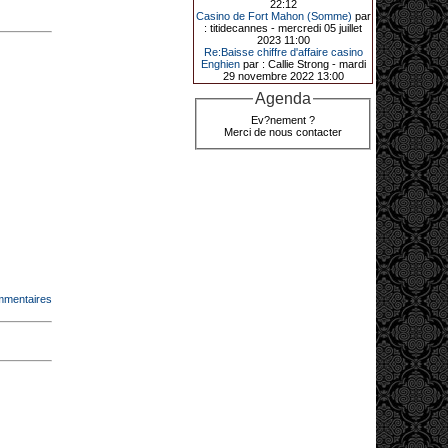
22:12
de décrocher un méga jackpot.
Casino de Fort Mahon (Somme)
par
: titidecannes - mercredi 05 juillet
Elle n’a misé que 88 centimes sur
2023 11:00
une machine à sous et a remporté
Re:Baisse chiffre d'affaire casino
4_ 239 €?!
Enghien
par : Callie Strong - mardi
29 novembre 2022 13:00
Agenda
10-01-2026|
Ev?nement ?
Merci de nous contacter
Au « Kasino » de Fréhel, une
vacancière a décroché le jackpot
en misant seulement 68
centimes. Elle remporte plus de
44 640 € grâce à la machine à
sous « Jin Ji Bao Xi ».
En ce début d’année 2026, le plus
gros jackpot du « Kasino » de
Fréhel a été décroché. Samedi 10
janvier en début de soirée,
l’heureuse gagnante, qui souhaite
garder l’anonymat, a remporté plus
de 44 640 € sur la machine à sous «
mmentaires
Jin Ji Bao Xi », installée en février
2025. La cliente, en vacances dans
la région, a misé 0,68 € avant de
remporter la somme. Un membre du
comité de direction, Flavie Jehan, lui
a remis le gain.