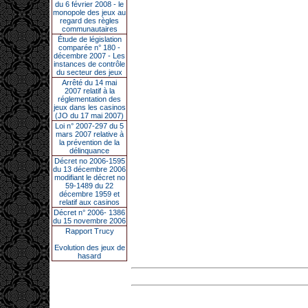
du 6 février 2008 - le
monopole des jeux au
regard des règles
communautaires
Étude de législation
comparée n° 180 -
décembre 2007 - Les
instances de contrôle
du secteur des jeux
Arrêté du 14 mai
2007 relatif à la
réglementation des
jeux dans les casinos
(JO du 17 mai 2007)
Loi n° 2007-297 du 5
mars 2007 relative à
la prévention de la
délinquance
Décret no 2006-1595
du 13 décembre 2006
modifiant le décret no
59-1489 du 22
décembre 1959 et
relatif aux casinos
Décret n° 2006- 1386
du 15 novembre 2006
Rapport Trucy
Evolution des jeux de
hasard