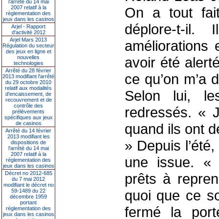
l’arrêté du 14 mai
2007 relatif à la
On a tout fa
réglementation des
jeux dans les casinos
déplore-t-il
Arjel - Rapport
d'activité 2012
Arjel Mars 2013
améliorations 
Régulation du secteur
des jeux en ligne et
nouvelles
avoir été alerté
technologies
Arrêté du 28 février
ce qu’on m’a d
2013 modifiant l'arrêté
du 29 octobre 2010
relatif aux modalités
Selon lui, les
d'encaissement, de
recouvrement et de
contrôle des
redressés. « 
prélèvements
spécifiques aux jeux
de casinos
quand ils ont d
Arrêté du 14 février
2013 modifiant les
» Depuis l’été,
dispositions de
l'arrêté du 14 mai
2007 relatif à la
une issue. « 
réglementation des
jeux dans les casinos
Décret no 2012-685
prêts à repre
du 7 mai 2012
modifiant le décret no
quoi que ce soi
59-1489 du 22
décembre 1959
portant
fermé la port
réglementation des
jeux dans les casinos