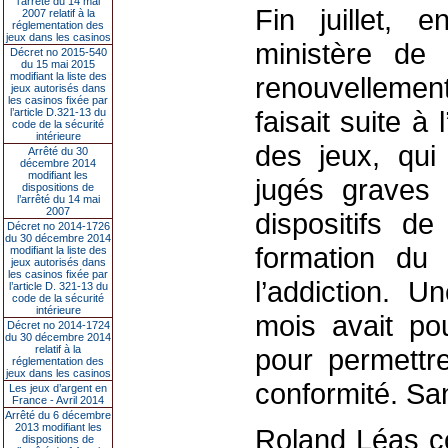
l’arrêté du 14 mai
Fin juillet, e
2007 relatif à la
réglementation des
jeux dans les casinos
ministère de l
Décret no 2015-540
du 15 mai 2015
modifiant la liste des
renouvelleme
jeux autorisés dans
les casinos fixée par
faisait suite à
l’article D.321-13 du
code de la sécurité
intérieure
des jeux, qui
Arrêté du 30
décembre 2014
modifiant les
jugés graves 
dispositions de
l’arrêté du 14 mai
2007
dispositifs de
Décret no 2014-1726
du 30 décembre 2014
formation du 
modifiant la liste des
jeux autorisés dans
les casinos fixée par
l’addiction. U
l’article D. 321-13 du
code de la sécurité
intérieure
mois avait po
Décret no 2014-1724
du 30 décembre 2014
relatif à la
pour permettre
réglementation des
jeux dans les casinos
conformité. Sa
Les jeux d’argent en
France - Avril 2014
Arrêté du 6 décembre
2013 modifiant les
Roland Léas co
dispositions de