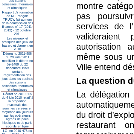
des stations
montre catégo
balnéaires, thermales
et climatiques
Rapport d'information
pas poursui
de M. François
TRUCY, fait au nom
de la commission des
services de l’
finances n° 17 (2011-
2012) - 12 octobre
valideraient
2011
Les niveaux et
pratiques des jeux de
autorisation 
hasard et d’argent en
2010
Décret no 2011-906
même sous une 
du 29 juillet 2011
modifiant le décret no
Ville entend dé
59-1489 du 22
décembre 1959
portant
réglementation des
La question d
jeux dans les casinos
des stations
balnéaires, thermales
et climatiques
La délégation
Décret no 2010-605
du 4 juin 2010 relatif à
la proportion
automatiquemen
maximale des
sommes versées en
du droit d’explo
moyenne aux joueurs
par les opérateurs
agréés de paris
restaurant o
hippiques et de paris
sportifs en ligne
LOI no 2010-476 du