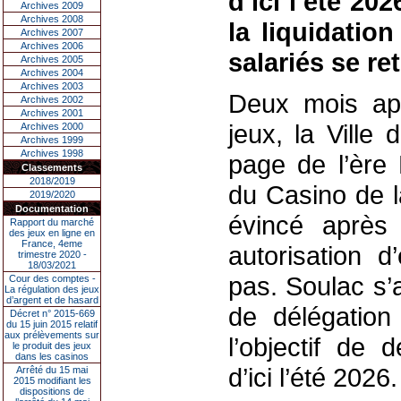
d’ici l’été 20
Archives 2009
Archives 2008
la liquidatio
Archives 2007
Archives 2006
salariés se re
Archives 2005
Archives 2004
Archives 2003
Deux mois apr
Archives 2002
Archives 2001
jeux, la Ville 
Archives 2000
Archives 1999
Archives 1998
page de l’ère 
Classements
2018/2019
du Casino de l
2019/2020
Documentation
évincé après
Rapport du marché
des jeux en ligne en
France, 4eme
autorisation d
trimestre 2020 -
18/03/2021
pas. Soulac s’
Cour des comptes -
La régulation des jeux
d’argent et de hasard
de délégation
Décret n° 2015-669
du 15 juin 2015 relatif
aux prélèvements sur
l’objectif de 
le produit des jeux
dans les casinos
d’ici l’été 2026.
Arrêté du 15 mai
2015 modifiant les
dispositions de