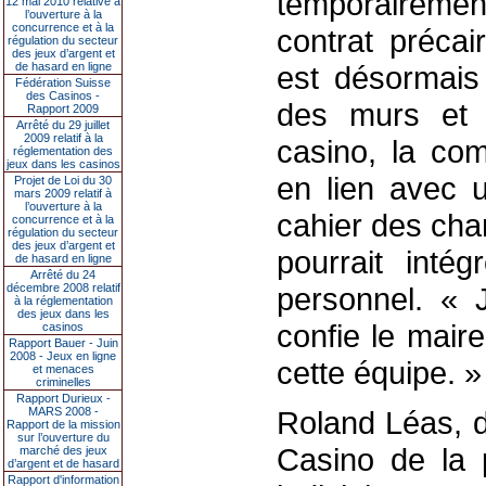
temporaireme
12 mai 2010 relative à
l’ouverture à la
concurrence et à la
contrat préca
régulation du secteur
des jeux d’argent et
de hasard en ligne
est désormais 
Fédération Suisse
des Casinos -
des murs et d
Rapport 2009
Arrêté du 29 juillet
2009 relatif à la
casino, la co
réglementation des
jeux dans les casinos
en lien avec u
Projet de Loi du 30
mars 2009 relatif à
l’ouverture à la
cahier des char
concurrence et à la
régulation du secteur
des jeux d’argent et
pourrait inté
de hasard en ligne
Arrêté du 24
décembre 2008 relatif
personnel. « J
à la réglementation
des jeux dans les
confie le mair
casinos
Rapport Bauer - Juin
2008 - Jeux en ligne
cette équipe. »
et menaces
criminelles
Rapport Durieux -
MARS 2008 -
Roland Léas, 
Rapport de la mission
sur l’ouverture du
Casino de la p
marché des jeux
d’argent et de hasard
Rapport d'information