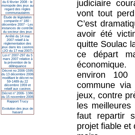
judiciaire cou
du 6 février 2008 - le
monopole des jeux au
regard des règles
vont tout perd
communautaires
Étude de législation
C’est dramatiqu
comparée n° 180 -
décembre 2007 - Les
instances de contrôle
avoir été vict
du secteur des jeux
Arrêté du 14 mai
2007 relatif à la
quitte Soulac l
réglementation des
jeux dans les casinos
(JO du 17 mai 2007)
ce départ ma
Loi n° 2007-297 du 5
mars 2007 relative à
économique. 
la prévention de la
délinquance
Décret no 2006-1595
environ 100 
du 13 décembre 2006
modifiant le décret no
59-1489 du 22
commune via l
décembre 1959 et
relatif aux casinos
jeux, contre p
Décret n° 2006- 1386
du 15 novembre 2006
Rapport Trucy
les meilleures
Evolution des jeux de
hasard
faut repartir
projet fiable e