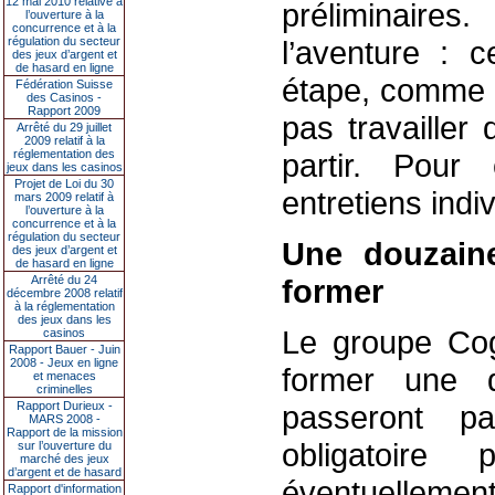
12 mai 2010 relative à
préliminaire
l’ouverture à la
concurrence et à la
régulation du secteur
l’aventure : c
des jeux d’argent et
de hasard en ligne
étape, comme S
Fédération Suisse
des Casinos -
Rapport 2009
pas travailler
Arrêté du 29 juillet
2009 relatif à la
réglementation des
partir. Pour
jeux dans les casinos
Projet de Loi du 30
entretiens indiv
mars 2009 relatif à
l’ouverture à la
concurrence et à la
régulation du secteur
Une douzaine
des jeux d’argent et
de hasard en ligne
Arrêté du 24
former
décembre 2008 relatif
à la réglementation
des jeux dans les
Le groupe Cogi
casinos
Rapport Bauer - Juin
2008 - Jeux en ligne
former une 
et menaces
criminelles
Rapport Durieux -
passeront pa
MARS 2008 -
Rapport de la mission
obligatoire
sur l’ouverture du
marché des jeux
d’argent et de hasard
éventuellement
Rapport d'information