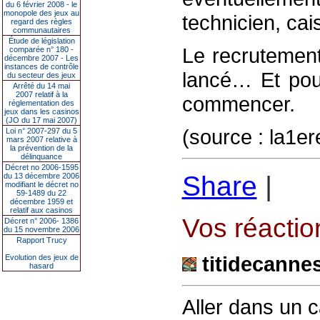
du 6 février 2008 - le
monopole des jeux au
technicien, cai
regard des règles
communautaires
Étude de législation
Le recrutement
comparée n° 180 -
décembre 2007 - Les
instances de contrôle
lancé… Et pour
du secteur des jeux
Arrêté du 14 mai
2007 relatif à la
commencer.
réglementation des
jeux dans les casinos
(JO du 17 mai 2007)
(source : la1er
Loi n° 2007-297 du 5
mars 2007 relative à
la prévention de la
délinquance
Décret no 2006-1595
Share
|
du 13 décembre 2006
modifiant le décret no
59-1489 du 22
décembre 1959 et
relatif aux casinos
Vos réaction
Décret n° 2006- 1386
du 15 novembre 2006
Rapport Trucy
titidecanne
Evolution des jeux de
hasard
Aller dans un 