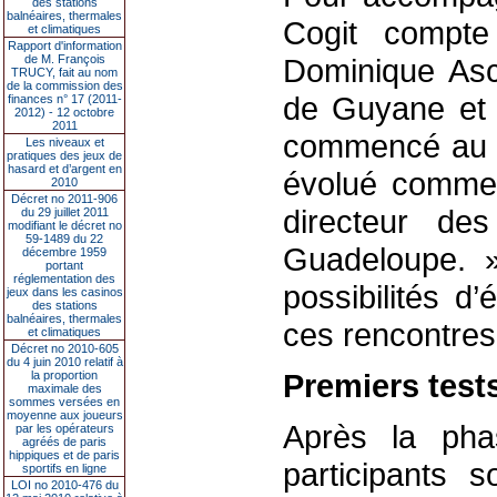
des stations
balnéaires, thermales
Cogit compte
et climatiques
Rapport d'information
de M. François
Dominique Asce
TRUCY, fait au nom
de la commission des
de Guyane et a
finances n° 17 (2011-
2012) - 12 octobre
2011
commencé au Ca
Les niveaux et
pratiques des jeux de
hasard et d’argent en
évolué comme 
2010
Décret no 2011-906
directeur de
du 29 juillet 2011
modifiant le décret no
59-1489 du 22
Guadeloupe. » 
décembre 1959
portant
réglementation des
possibilités d
jeux dans les casinos
des stations
balnéaires, thermales
ces rencontres
et climatiques
Décret no 2010-605
du 4 juin 2010 relatif à
Premiers tes
la proportion
maximale des
sommes versées en
moyenne aux joueurs
Après la pha
par les opérateurs
agréés de paris
hippiques et de paris
participants 
sportifs en ligne
LOI no 2010-476 du