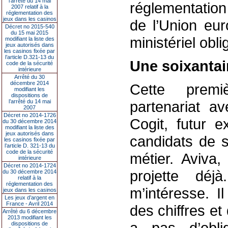
l’arrêté du 14 mai
réglementation
2007 relatif à la
réglementation des
jeux dans les casinos
de l’Union eur
Décret no 2015-540
du 15 mai 2015
ministériel obli
modifiant la liste des
jeux autorisés dans
les casinos fixée par
l’article D.321-13 du
Une soixantai
code de la sécurité
intérieure
Arrêté du 30
décembre 2014
Cette premi
modifiant les
dispositions de
l’arrêté du 14 mai
partenariat a
2007
Décret no 2014-1726
Cogit, futur e
du 30 décembre 2014
modifiant la liste des
jeux autorisés dans
candidats de s
les casinos fixée par
l’article D. 321-13 du
code de la sécurité
métier. Aviva,
intérieure
Décret no 2014-1724
projette dé
du 30 décembre 2014
relatif à la
réglementation des
m’intéresse. I
jeux dans les casinos
Les jeux d’argent en
France - Avril 2014
des chiffres et 
Arrêté du 6 décembre
2013 modifiant les
a pas d’obli
dispositions de