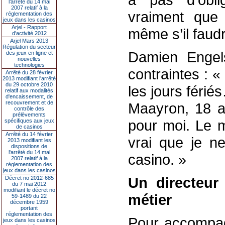
l’arrêté du 14 mai
2007 relatif à la
vraiment que 
réglementation des
jeux dans les casinos
Arjel - Rapport
même s’il faudr
d'activité 2012
Arjel Mars 2013
Régulation du secteur
Damien Engel
des jeux en ligne et
nouvelles
technologies
contraintes : «
Arrêté du 28 février
2013 modifiant l'arrêté
du 29 octobre 2010
les jours féri
relatif aux modalités
d'encaissement, de
recouvrement et de
Maayron, 18 a
contrôle des
prélèvements
pour moi. Le m
spécifiques aux jeux
de casinos
Arrêté du 14 février
vrai que je ne
2013 modifiant les
dispositions de
l'arrêté du 14 mai
casino. »
2007 relatif à la
réglementation des
jeux dans les casinos
Un directeur
Décret no 2012-685
du 7 mai 2012
modifiant le décret no
métier
59-1489 du 22
décembre 1959
portant
réglementation des
Pour accompag
jeux dans les casinos