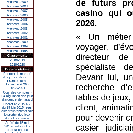
de futurs pr
Archives 2009
Archives 2008
casino qui o
Archives 2007
Archives 2006
Archives 2005
2026.
Archives 2004
Archives 2003
Archives 2002
« Un métier
Archives 2001
Archives 2000
voyager, d’év
Archives 1999
Archives 1998
directeur d
Classements
2018/2019
spécialiste d
2019/2020
Documentation
Rapport du marché
Devant lui, u
des jeux en ligne en
France, 4eme
recherche d’e
trimestre 2020 -
18/03/2021
Cour des comptes -
tables de jeux
La régulation des jeux
d’argent et de hasard
Décret n° 2015-669
client, animat
du 15 juin 2015 relatif
aux prélèvements sur
pour devenir cr
le produit des jeux
dans les casinos
Arrêté du 15 mai
casier judici
2015 modifiant les
dispositions de