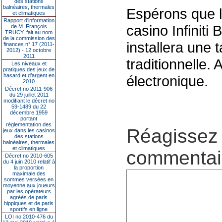
des stations
balnéaires, thermales
Espérons que l
et climatiques
Rapport d'information
casino Infiniti
de M. François
TRUCY, fait au nom
de la commission des
installera une 
finances n° 17 (2011-
2012) - 12 octobre
2011
traditionnelle. 
Les niveaux et
pratiques des jeux de
hasard et d’argent en
électronique.
2010
Décret no 2011-906
du 29 juillet 2011
modifiant le décret no
59-1489 du 22
décembre 1959
portant
réglementation des
Réagissez 
jeux dans les casinos
des stations
balnéaires, thermales
et climatiques
commentair
Décret no 2010-605
du 4 juin 2010 relatif à
la proportion
maximale des
sommes versées en
moyenne aux joueurs
par les opérateurs
agréés de paris
hippiques et de paris
sportifs en ligne
LOI no 2010-476 du