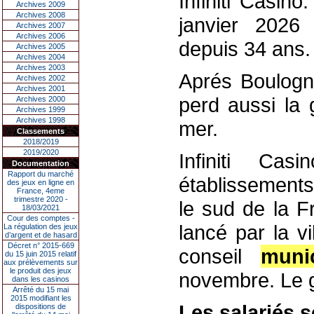
Infiniti Casin
Archives 2009
Archives 2008
janvier 2026
Archives 2007
Archives 2006
depuis 34 ans.
Archives 2005
Archives 2004
Archives 2003
Aprés Boulogn
Archives 2002
Archives 2001
perd aussi la 
Archives 2000
Archives 1999
Archives 1998
mer.
Classements
2018/2019
2019/2020
Infiniti Cas
Documentation
Rapport du marché
établissements
des jeux en ligne en
France, 4eme
trimestre 2020 -
le sud de la F
18/03/2021
Cour des comptes -
lancé par la vi
La régulation des jeux
d’argent et de hasard
Décret n° 2015-669
conseil
munic
du 15 juin 2015 relatif
aux prélèvements sur
le produit des jeux
novembre. Le g
dans les casinos
Arrêté du 15 mai
2015 modifiant les
Les salariés s
dispositions de