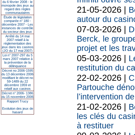
du 6 février 2008 - le
monopole des jeux au
21-05-2026 |
B
regard des règles
communautaires
autour du casin
Étude de législation
comparée n° 180 -
décembre 2007 - Les
07-03-2026 |
D
instances de contrôle
du secteur des jeux
Arrêté du 14 mai
Berck, le groupe
2007 relatif à la
réglementation des
projet et les tr
jeux dans les casinos
(JO du 17 mai 2007)
05-03-2026 |
Loi n° 2007-297 du 5
L
mars 2007 relative à
la prévention de la
restitution du c
délinquance
Décret no 2006-1595
du 13 décembre 2006
22-02-2026 |
C
modifiant le décret no
59-1489 du 22
Partouche déno
décembre 1959 et
relatif aux casinos
Décret n° 2006- 1386
l’intervention de
du 15 novembre 2006
Rapport Trucy
21-02-2026 |
B
Evolution des jeux de
hasard
les clés du casi
à restituer