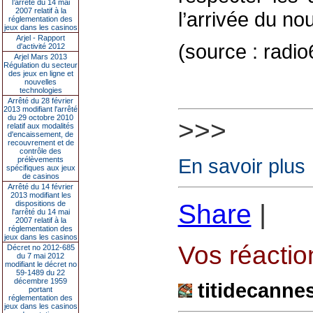
l’arrêté du 14 mai
2007 relatif à la
l’arrivée du nou
réglementation des
jeux dans les casinos
Arjel - Rapport
(source : radi
d'activité 2012
Arjel Mars 2013
Régulation du secteur
des jeux en ligne et
nouvelles
technologies
Arrêté du 28 février
2013 modifiant l'arrêté
du 29 octobre 2010
>>>
relatif aux modalités
d'encaissement, de
recouvrement et de
contrôle des
En savoir plus
prélèvements
spécifiques aux jeux
de casinos
Arrêté du 14 février
2013 modifiant les
dispositions de
Share
|
l'arrêté du 14 mai
2007 relatif à la
réglementation des
jeux dans les casinos
Vos réaction
Décret no 2012-685
du 7 mai 2012
modifiant le décret no
59-1489 du 22
décembre 1959
titidecanne
portant
réglementation des
jeux dans les casinos