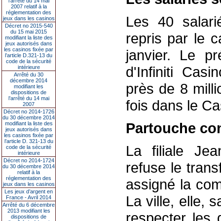
l’arrêté du 14 mai
2007 relatif à la
réglementation des
Les 40 salari
jeux dans les casinos
Décret no 2015-540
du 15 mai 2015
repris par le 
modifiant la liste des
jeux autorisés dans
les casinos fixée par
janvier. Le pr
l’article D.321-13 du
code de la sécurité
d'Infiniti Cas
intérieure
Arrêté du 30
décembre 2014
près de 8 mill
modifiant les
dispositions de
l’arrêté du 14 mai
fois dans le Ca
2007
Décret no 2014-1726
du 30 décembre 2014
Partouche con
modifiant la liste des
jeux autorisés dans
les casinos fixée par
l’article D. 321-13 du
La filiale Je
code de la sécurité
intérieure
Décret no 2014-1724
refuse le trans
du 30 décembre 2014
relatif à la
réglementation des
assigné la com
jeux dans les casinos
Les jeux d’argent en
La ville, elle, 
France - Avril 2014
Arrêté du 6 décembre
2013 modifiant les
respecter les 
dispositions de