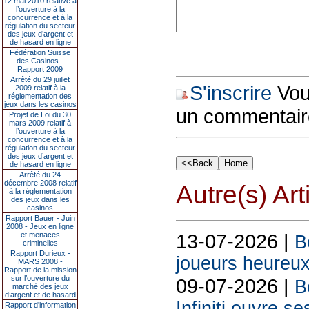
12 mai 2010 relative à
l’ouverture à la
concurrence et à la
régulation du secteur
des jeux d’argent et
de hasard en ligne
Fédération Suisse
des Casinos -
Rapport 2009
Arrêté du 29 juillet
S'inscrire
Vous
2009 relatif à la
réglementation des
jeux dans les casinos
un commentair
Projet de Loi du 30
mars 2009 relatif à
l’ouverture à la
concurrence et à la
régulation du secteur
des jeux d’argent et
de hasard en ligne
Arrêté du 24
décembre 2008 relatif
Autre(s) Art
à la réglementation
des jeux dans les
casinos
Rapport Bauer - Juin
2008 - Jeux en ligne
13-07-2026 |
et menaces
B
criminelles
Rapport Durieux -
joueurs heureux
MARS 2008 -
Rapport de la mission
sur l’ouverture du
09-07-2026 |
B
marché des jeux
d’argent et de hasard
Infiniti ouvre se
Rapport d'information