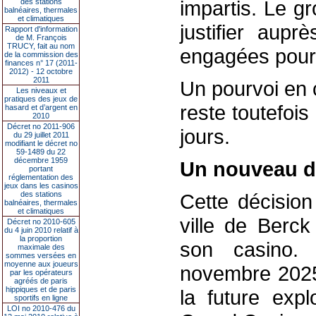
impartis. Le g
des stations
balnéaires, thermales
et climatiques
justifier aup
Rapport d'information
de M. François
TRUCY, fait au nom
engagées pour 
de la commission des
finances n° 17 (2011-
2012) - 12 octobre
2011
Un pourvoi en 
Les niveaux et
pratiques des jeux de
reste toutefoi
hasard et d’argent en
2010
Décret no 2011-906
jours.
du 29 juillet 2011
modifiant le décret no
59-1489 du 22
décembre 1959
Un nouveau dé
portant
réglementation des
jeux dans les casinos
des stations
Cette décision 
balnéaires, thermales
et climatiques
ville de Berck
Décret no 2010-605
du 4 juin 2010 relatif à
la proportion
son casino.
maximale des
sommes versées en
moyenne aux joueurs
novembre 2025
par les opérateurs
agréés de paris
hippiques et de paris
la future expl
sportifs en ligne
LOI no 2010-476 du