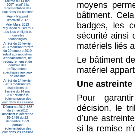
l’arrêté du 14 mai
moyens permett
2007 relatif à la
réglementation des
jeux dans les casinos
bâtiment. Cela
Arjel - Rapport
d'activité 2012
badges, les c
Arjel Mars 2013
Régulation du secteur
des jeux en ligne et
sécurité ainsi
nouvelles
technologies
matériels liés a
Arrêté du 28 février
2013 modifiant l'arrêté
du 29 octobre 2010
relatif aux modalités
Le bâtiment de
d'encaissement, de
recouvrement et de
contrôle des
matériel appart
prélèvements
spécifiques aux jeux
de casinos
Arrêté du 14 février
Une astreinte 
2013 modifiant les
dispositions de
l'arrêté du 14 mai
Pour garanti
2007 relatif à la
réglementation des
jeux dans les casinos
décision, le t
Décret no 2012-685
du 7 mai 2012
modifiant le décret no
d’une astreint
59-1489 du 22
décembre 1959
portant
si la remise n
réglementation des
jeux dans les casinos