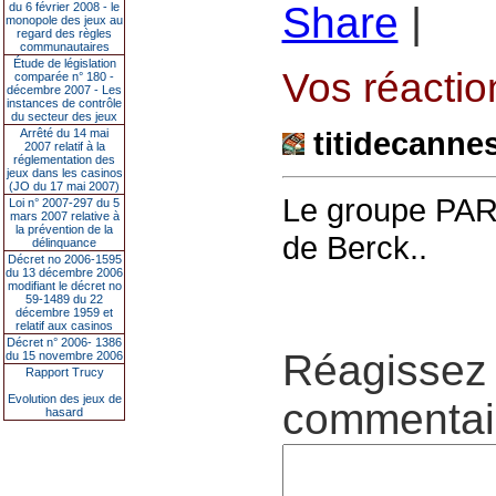
Share
|
du 6 février 2008 - le
monopole des jeux au
regard des règles
communautaires
Étude de législation
Vos réaction
comparée n° 180 -
décembre 2007 - Les
instances de contrôle
du secteur des jeux
titidecanne
Arrêté du 14 mai
2007 relatif à la
réglementation des
jeux dans les casinos
(JO du 17 mai 2007)
Le groupe PAR
Loi n° 2007-297 du 5
mars 2007 relative à
la prévention de la
de Berck..
délinquance
Décret no 2006-1595
du 13 décembre 2006
modifiant le décret no
59-1489 du 22
décembre 1959 et
relatif aux casinos
Décret n° 2006- 1386
Réagissez 
du 15 novembre 2006
Rapport Trucy
Evolution des jeux de
commentair
hasard