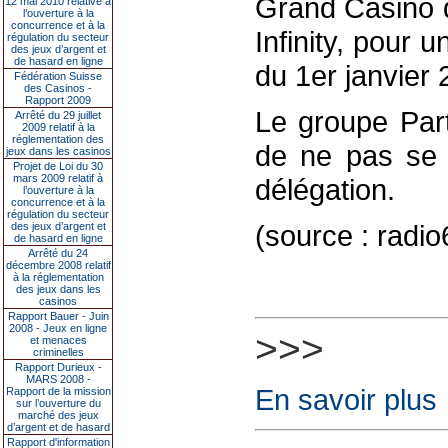
Grand Casino d
12 mai 2010 relative à
l’ouverture à la
concurrence et à la
Infinity, pour
régulation du secteur
des jeux d’argent et
de hasard en ligne
du 1er janvier 
Fédération Suisse
des Casinos -
Rapport 2009
Le groupe Part
Arrêté du 29 juillet
2009 relatif à la
réglementation des
de ne pas se p
jeux dans les casinos
Projet de Loi du 30
mars 2009 relatif à
délégation.
l’ouverture à la
concurrence et à la
régulation du secteur
(source : radi
des jeux d’argent et
de hasard en ligne
Arrêté du 24
décembre 2008 relatif
à la réglementation
des jeux dans les
casinos
Rapport Bauer - Juin
2008 - Jeux en ligne
>>>
et menaces
criminelles
Rapport Durieux -
MARS 2008 -
En savoir plus
Rapport de la mission
sur l’ouverture du
marché des jeux
d’argent et de hasard
Rapport d'information