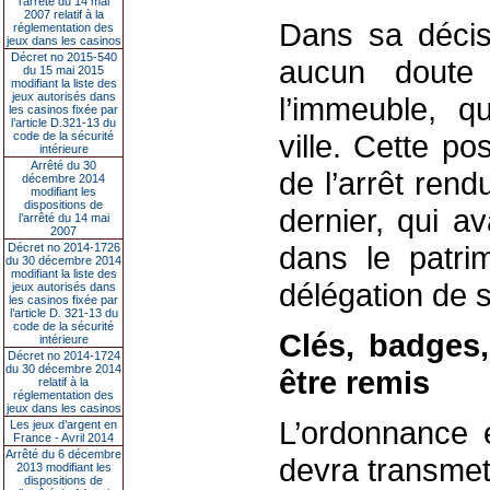
l’arrêté du 14 mai
2007 relatif à la
Dans sa décisi
réglementation des
jeux dans les casinos
Décret no 2015-540
aucun doute 
du 15 mai 2015
modifiant la liste des
jeux autorisés dans
l’immeuble, qu
les casinos fixée par
l’article D.321-13 du
ville. Cette pos
code de la sécurité
intérieure
Arrêté du 30
de l’arrêt rendu
décembre 2014
modifiant les
dispositions de
dernier, qui a
l’arrêté du 14 mai
2007
dans le patri
Décret no 2014-1726
du 30 décembre 2014
modifiant la liste des
délégation de s
jeux autorisés dans
les casinos fixée par
l’article D. 321-13 du
code de la sécurité
Clés, badges
intérieure
Décret no 2014-1724
du 30 décembre 2014
être remis
relatif à la
réglementation des
jeux dans les casinos
L’ordonnance e
Les jeux d’argent en
France - Avril 2014
Arrêté du 6 décembre
devra transmet
2013 modifiant les
dispositions de