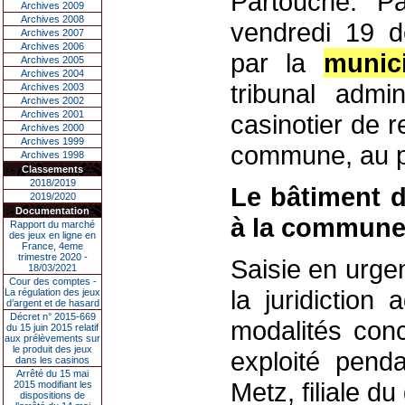
Partouche. P
Archives 2009
Archives 2008
vendredi 19 
Archives 2007
Archives 2006
par la
munic
Archives 2005
Archives 2004
tribunal admi
Archives 2003
Archives 2002
Archives 2001
casinotier de r
Archives 2000
Archives 1999
commune, au pl
Archives 1998
Classements
2018/2019
Le bâtiment d
2019/2020
Documentation
à la commun
Rapport du marché
des jeux en ligne en
France, 4eme
trimestre 2020 -
Saisie en urge
18/03/2021
Cour des comptes -
la juridiction 
La régulation des jeux
d’argent et de hasard
Décret n° 2015-669
modalités conc
du 15 juin 2015 relatif
aux prélèvements sur
le produit des jeux
exploité pend
dans les casinos
Arrêté du 15 mai
Metz, filiale d
2015 modifiant les
dispositions de