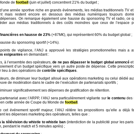
 Monde de
football
(juin et juillet) concentrent 21% du budget ;
’une année sportive riche en grands événements, les médias traditionnels TV et
ent mais restent encore en dessous des médias numériques toujours domi
dépenses. On remarque également une hausse du sponsoring TV et radio, ce q
éder aux médias traditionnels à des coûts moindres que ceux de l’espace pub
 financières en hausse de 23%
(+87M€), qui représentent 60% du budget global ;
hausse du sponsoring sportif (+14%).
oints de vigilance, l’ANJ a approuvé les stratégies promotionnelles mais a as
ns exigeantes
en demandant :
is, à l’ensemble des opérateurs,
de ne pas dépasser le budget global annoncé
et
ploiement d’un budget spécifique vers un autre poste de dépense. Cette prescripti
r lieu à des opérations de
contrôle spécifiques
.
teurs, de diminuer leur budget alloué aux opérations marketing ou celui dédié a
euve de modération dans le cadre de l’exécution de partenariats sportifs ;
minuer significativement ses dépenses de gratification de rétention.
partenariat avec l’ARPP, l’ANJ sera particulièrement vigilante sur
le contenu
des 
es en cette année de Coupe du Monde de
football
.
e cet événement sportif majeur, l’ANJ réitère les propositions qu’elle a déjà f
ent les dépenses marketing des opérateurs, telles que :
la télévision du whistle to whistle ban
(interdiction de la publicité pour les paris
, pendant le match et 5 minutes après) ;