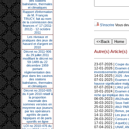
des stations
balnéaires, thermales
et climatiques
Rapport d'information
de M. François
TRUCY, fait au nom
de la commission des
S'inscrire
Vous deve
finances n° 17 (2011-
2012) - 12 octobre
2011
Les niveaux et
pratiques des jeux de
hasard et d’argent en
2010
Autre(s) Article(s)
Décret no 2011-906
du 29 juillet 2011
modifiant le décret no
59-1489 du 22
23-07-2026 |
Coupe du 
décembre 1959
12-01-2026 |
Examen de
portant
investissements plafonné
réglementation des
14-01-2025 |
jeux dans les casinos
2025 : Ann
des stations
07-01-2025 |
Examen de
balnéaires, thermales
hausse significative ma
et climatiques
07-07-2024 |
L’ANJ prô
Décret no 2010-605
10-01-2024 |
Examen de
du 4 juin 2010 relatif à
riche qui implique des ri
la proportion
06-05-2023 |
ANJ/Isabe
maximale des
30-03-2023 |
Sous l’œil
sommes versées en
25-02-2023 |
ANJ/ PA
moyenne aux joueurs
12-02-2023 |
Bonus, pa
par les opérateurs
agréés de paris
14-11-2022 |
Les jeux 
hippiques et de paris
26-03-2022 |
Censure de
sportifs en ligne
17-01-2022 |
A quel(s) 
LOI no 2010-476 du
07-04-2021 |
UNAF, ANJ