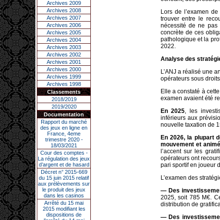
Archives 2009
Archives 2008
Lors de l’examen de c
Archives 2007
trouver entre le reco
Archives 2006
nécessité de ne pas 
concrète de ces obliga
Archives 2005
pathologique et la pro
Archives 2004
2022.
Archives 2003
Archives 2002
Analyse des stratégi
Archives 2001
Archives 2000
L’ANJ a réalisé une a
Archives 1999
opérateurs sous droits
Archives 1998
Elle a constaté à cet
Classements
examen avaient été re
2018/2019
2019/2020
En 2025
, les invest
Documentation
inférieurs aux prévisi
Rapport du marché
nouvelle taxation de 1
des jeux en ligne en
France, 4eme
En 2026, la plupart 
trimestre 2020 -
mouvement et animé
18/03/2021
l’accent sur les grati
Cour des comptes -
opérateurs ont recours
La régulation des jeux
d’argent et de hasard
pari sportif en joueur d
Décret n° 2015-669
L’examen des stratég
du 15 juin 2015 relatif
aux prélèvements sur
le produit des jeux
― Des investisseme
dans les casinos
2025, soit 785 M€. C
Arrêté du 15 mai
distribution de gratifi
2015 modifiant les
dispositions de
― Des investisseme