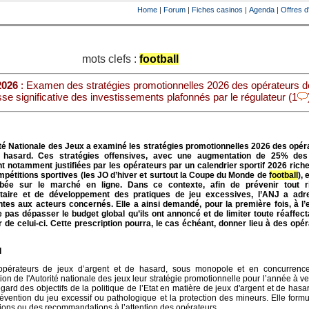
Home
|
Forum
|
Fiches casinos
|
Agenda
|
Offres d
mots clefs :
football
2026
: Examen des stratégies promotionnelles 2026 des opérateurs d
sse significative des investissements plafonnés par le régulateur (1
rité Nationale des Jeux a examiné les stratégies promotionnelles 2026 des opér
e hasard. Ces stratégies offensives, avec une augmentation de 25% des
nt notamment justifiées par les opérateurs par un calendrier sportif 2026 rich
pétitions sportives (les JO d’hiver et surtout la Coupe du Monde de
football
), 
bée sur le marché en ligne. Dans ce contexte, afin de prévenir tout r
citaire et de développement des pratiques de jeu excessives, l’ANJ a ad
ntes aux acteurs concernés. Elle a ainsi demandé, pour la première fois, à l
 pas dépasser le budget global qu’ils ont annoncé et de limiter toute réaffect
r de celui-ci. Cette prescription pourra, le cas échéant, donner lieu à des opé
l
pérateurs de jeux d’argent et de hasard, sous monopole et en concurrence
ion de l'Autorité nationale des jeux leur stratégie promotionnelle pour l’année à ve
gard des objectifs de la politique de l’Etat en matière de jeux d'argent et de hasar
révention du jeu excessif ou pathologique et la protection des mineurs. Elle formu
tions ou des recommandations à l’attention des opérateurs.