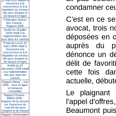
12 mai 2010 relative à
l’ouverture à la
condamner ceux 
concurrence et à la
régulation du secteur
des jeux d’argent et
de hasard en ligne
C’est en ce se
Fédération Suisse
des Casinos -
avocat, trois n
Rapport 2009
Arrêté du 29 juillet
2009 relatif à la
déposées en ce
réglementation des
jeux dans les casinos
auprès du p
Projet de Loi du 30
mars 2009 relatif à
l’ouverture à la
dénonce un dél
concurrence et à la
régulation du secteur
des jeux d’argent et
délit de favori
de hasard en ligne
Arrêté du 24
décembre 2008 relatif
cette fois d
à la réglementation
des jeux dans les
casinos
actuelle, débu
Rapport Bauer - Juin
2008 - Jeux en ligne
et menaces
Le plaignant
criminelles
Rapport Durieux -
MARS 2008 -
l’appel d’offr
Rapport de la mission
sur l’ouverture du
marché des jeux
Beaumont puis
d’argent et de hasard
Rapport d'information