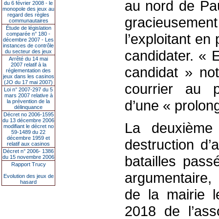
au nord de Pau
du 6 février 2008 - le
monopole des jeux au
regard des règles
gracieusement 
communautaires
Étude de législation
comparée n° 180 -
l’exploitant en
décembre 2007 - Les
instances de contrôle
candidater. « E
du secteur des jeux
Arrêté du 14 mai
2007 relatif à la
candidat » no
réglementation des
jeux dans les casinos
(JO du 17 mai 2007)
courrier au p
Loi n° 2007-297 du 5
mars 2007 relative à
d’une « prolon
la prévention de la
délinquance
Décret no 2006-1595
du 13 décembre 2006
La deuxième p
modifiant le décret no
59-1489 du 22
décembre 1959 et
destruction d’
relatif aux casinos
Décret n° 2006- 1386
batailles pas
du 15 novembre 2006
Rapport Trucy
argumentaire, 
Evolution des jeux de
hasard
de la mairie 
2018 de l’ass