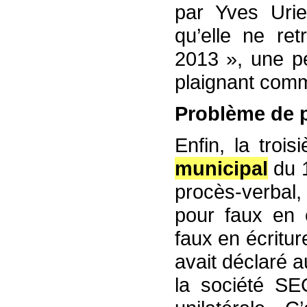
par Yves Urie
qu’elle ne re
2013 », une pe
plaignant comm
Problème de p
Enfin, la troi
municipal
du 1
procès-verbal,
pour faux en 
faux en écritu
avait déclaré a
la société SEC