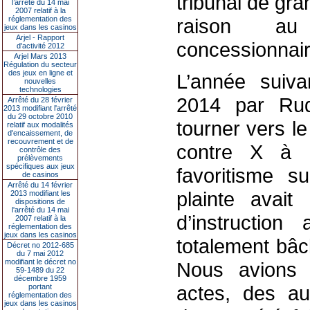
tribunal de gr
l’arrêté du 14 mai
2007 relatif à la
réglementation des
raison au
jeux dans les casinos
Arjel - Rapport
concessionnair
d'activité 2012
Arjel Mars 2013
Régulation du secteur
des jeux en ligne et
L’année suiva
nouvelles
technologies
2014 par Rud
Arrêté du 28 février
2013 modifiant l'arrêté
du 29 octobre 2010
tourner vers l
relatif aux modalités
d'encaissement, de
recouvrement et de
contre X à P
contrôle des
prélèvements
spécifiques aux jeux
favoritisme s
de casinos
Arrêté du 14 février
plainte avait
2013 modifiant les
dispositions de
l'arrêté du 14 mai
d’instruction
2007 relatif à la
réglementation des
jeux dans les casinos
totalement bâc
Décret no 2012-685
du 7 mai 2012
modifiant le décret no
Nous avions f
59-1489 du 22
décembre 1959
actes, des au
portant
réglementation des
jeux dans les casinos