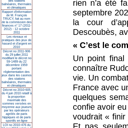
rien n’a été f
des stations
balnéaires, thermales
et climatiques
septembre 2023
Rapport d'information
de M. François
TRUCY, fait au nom
la cour d’a
de la commission des
finances n° 17 (2011-
2012) - 12 octobre
Descoubès, av
2011
Les niveaux et
pratiques des jeux de
« C’est le co
hasard et d’argent en
2010
Décret no 2011-906
du 29 juillet 2011
Un point final
modifiant le décret no
59-1489 du 22
décembre 1959
connaître Rudo
portant
réglementation des
vie. Un combat
jeux dans les casinos
des stations
balnéaires, thermales
France avec une
et climatiques
Décret no 2010-605
du 4 juin 2010 relatif à
quelques semai
la proportion
maximale des
sommes versées en
confie avoir eu
moyenne aux joueurs
par les opérateurs
voudrait « finir
agréés de paris
hippiques et de paris
sportifs en ligne
Et pas seuleme
LOI no 2010-476 du