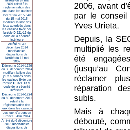
l’arrêté du 14 mai
2006, avant d’
2007 relatif à la
réglementation des
jeux dans les casinos
par le consei
Décret no 2015-540
du 15 mai 2015
modifiant la liste des
Yves Urieta.
jeux autorisés dans
les casinos fixée par
l’article D.321-13 du
Depuis, la SE
code de la sécurité
intérieure
Arrêté du 30
multiplié les 
décembre 2014
modifiant les
dispositions de
été engagées,
l’arrêté du 14 mai
2007
(jusqu’au Co
Décret no 2014-1726
du 30 décembre 2014
modifiant la liste des
réclamer plu
jeux autorisés dans
les casinos fixée par
l’article D. 321-13 du
réparation de
code de la sécurité
intérieure
Décret no 2014-1724
subis.
du 30 décembre 2014
relatif à la
réglementation des
jeux dans les casinos
Mais à chaq
Les jeux d’argent en
France - Avril 2014
débouté, comm
Arrêté du 6 décembre
2013 modifiant les
dispositions de