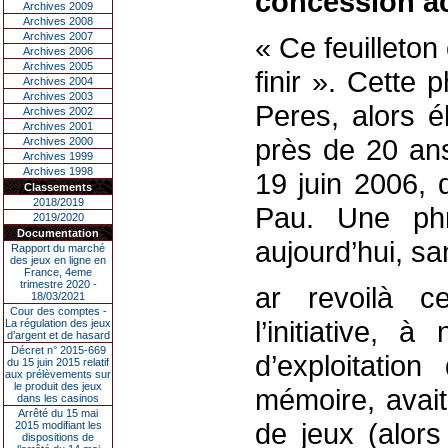
concession ac
Archives 2009
Archives 2008
Archives 2007
« Ce feuilleton
Archives 2006
Archives 2005
finir ». Cette 
Archives 2004
Archives 2003
Peres, alors é
Archives 2002
Archives 2001
près de 20 ans
Archives 2000
Archives 1999
Archives 1998
19 juin 2006, 
Classements
2018/2019
Pau. Une phr
2019/2020
Documentation
aujourd’hui, sa
Rapport du marché
des jeux en ligne en
France, 4eme
trimestre 2020 -
ar revoilà ce
18/03/2021
Cour des comptes -
l’initiative,
La régulation des jeux
d’argent et de hasard
Décret n° 2015-669
d’exploitatio
du 15 juin 2015 relatif
aux prélèvements sur
le produit des jeux
mémoire, avait
dans les casinos
Arrêté du 15 mai
de jeux (alors
2015 modifiant les
dispositions de