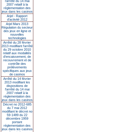
l’arrêté du 14 mai
2007 relatif à la
réglementation des
jeux dans les casinos
Arjel - Rapport
d'activité 2012
Arjel Mars 2013
Régulation du secteur
des jeux en ligne et
nouvelles
technologies
Arrêté du 28 février
2013 modifiant l'arrêté
du 29 octobre 2010
relatif aux modalités
d'encaissement, de
recouvrement et de
contrôle des
prélèvements
spécifiques aux jeux
de casinos
Arrêté du 14 février
2013 modifiant les
dispositions de
l'arrêté du 14 mai
2007 relatif à la
réglementation des
jeux dans les casinos
Décret no 2012-685
du 7 mai 2012
modifiant le décret no
59-1489 du 22
décembre 1959
portant
réglementation des
jeux dans les casinos