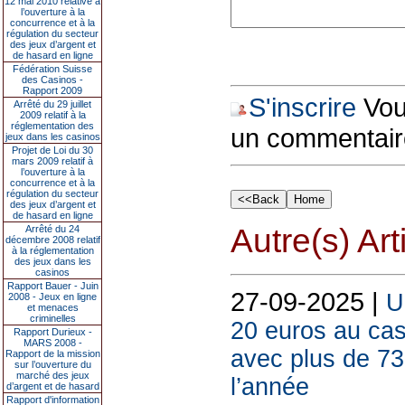
12 mai 2010 relative à
l’ouverture à la
concurrence et à la
régulation du secteur
des jeux d’argent et
de hasard en ligne
Fédération Suisse
des Casinos -
Rapport 2009
S'inscrire
Vous
Arrêté du 29 juillet
2009 relatif à la
réglementation des
un commentair
jeux dans les casinos
Projet de Loi du 30
mars 2009 relatif à
l’ouverture à la
concurrence et à la
régulation du secteur
des jeux d’argent et
de hasard en ligne
Autre(s) Art
Arrêté du 24
décembre 2008 relatif
à la réglementation
des jeux dans les
casinos
Rapport Bauer - Juin
27-09-2025 |
U
2008 - Jeux en ligne
et menaces
criminelles
20 euros au cas
Rapport Durieux -
MARS 2008 -
avec plus de 73
Rapport de la mission
sur l’ouverture du
marché des jeux
l’année
d’argent et de hasard
Rapport d'information