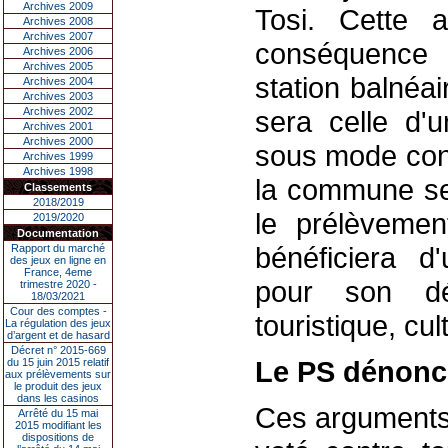
Archives 2009
Tosi. Cette a
Archives 2008
Archives 2007
conséquence 
Archives 2006
Archives 2005
station balnéa
Archives 2004
Archives 2003
Archives 2002
sera celle d'u
Archives 2001
Archives 2000
sous mode conc
Archives 1999
Archives 1998
la commune se
Classements
2018/2019
le prélèvemen
2019/2020
Documentation
bénéficiera d'
Rapport du marché
des jeux en ligne en
France, 4eme
pour son dév
trimestre 2020 -
18/03/2021
Cour des comptes -
touristique, cult
La régulation des jeux
d’argent et de hasard
Décret n° 2015-669
Le PS dénonc
du 15 juin 2015 relatif
aux prélèvements sur
le produit des jeux
dans les casinos
Ces arguments 
Arrêté du 15 mai
2015 modifiant les
dispositions de