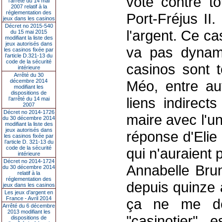
voté contre to
l’arrêté du 14 mai
2007 relatif à la
réglementation des
Port-Fréjus II
jeux dans les casinos
Décret no 2015-540
l'argent. Ce ca
du 15 mai 2015
modifiant la liste des
jeux autorisés dans
va pas dynamis
les casinos fixée par
l’article D.321-13 du
code de la sécurité
casinos sont t
intérieure
Arrêté du 30
décembre 2014
Méo, entre au
modifiant les
dispositions de
liens indirect
l’arrêté du 14 mai
2007
Décret no 2014-1726
maire avec l'u
du 30 décembre 2014
modifiant la liste des
jeux autorisés dans
réponse d'Elie
les casinos fixée par
l’article D. 321-13 du
code de la sécurité
qui n'auraient 
intérieure
Décret no 2014-1724
Annabelle Brun
du 30 décembre 2014
relatif à la
réglementation des
depuis quinze 
jeux dans les casinos
Les jeux d’argent en
France - Avril 2014
ça ne me dé
Arrêté du 6 décembre
2013 modifiant les
"casinotier" 
dispositions de