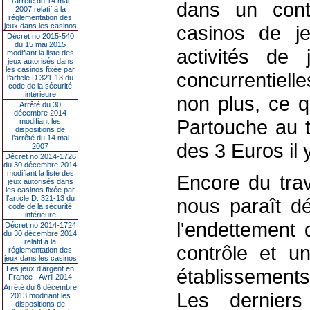
l’arrêté du 14 mai
dans un conte
2007 relatif à la
réglementation des
jeux dans les casinos
casinos de je
Décret no 2015-540
du 15 mai 2015
activités de
modifiant la liste des
jeux autorisés dans
les casinos fixée par
concurrentiel
l’article D.321-13 du
code de la sécurité
intérieure
non plus, ce q
Arrêté du 30
décembre 2014
Partouche au 
modifiant les
dispositions de
l’arrêté du 14 mai
des 3 Euros il 
2007
Décret no 2014-1726
du 30 décembre 2014
modifiant la liste des
Encore du trav
jeux autorisés dans
les casinos fixée par
l’article D. 321-13 du
nous paraît d
code de la sécurité
intérieure
l'endettement
Décret no 2014-1724
du 30 décembre 2014
relatif à la
contrôle et u
réglementation des
jeux dans les casinos
Les jeux d’argent en
établissements 
France - Avril 2014
Arrêté du 6 décembre
Les derniers
2013 modifiant les
dispositions de