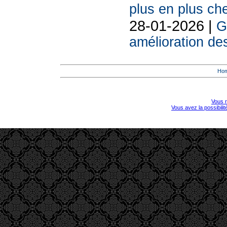
plus en plus ch
28-01-2026 |
G
amélioration d
Ho
Vous r
Vous avez la possibili