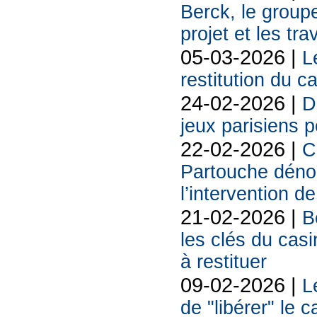
Berck, le groupe
projet et les tr
05-03-2026 |
L
restitution du c
24-02-2026 |
D
jeux parisiens p
22-02-2026 |
C
Partouche déno
l’intervention de
21-02-2026 |
B
les clés du casi
à restituer
09-02-2026 |
L
de "libérer" le 