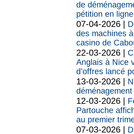
de déménagemen
pétition en ligne
07-04-2026 |
D
des machines à 
casino de Cabo
22-03-2026 |
C
Anglais à Nice 
d’offres lancé p
13-03-2026 |
N
déménagement s
12-03-2026 |
F
Partouche affich
au premier trim
07-03-2026 |
D