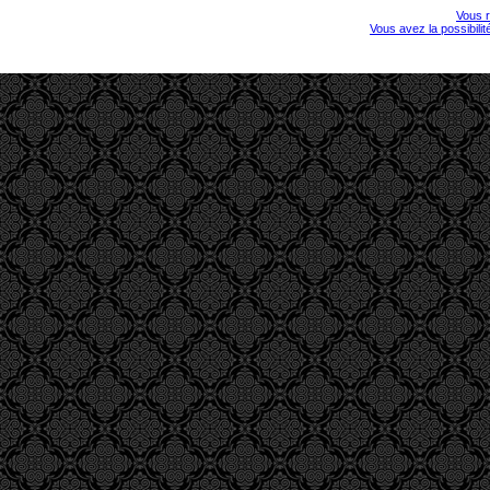
Vous r
Vous avez la possibili