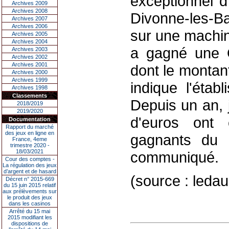
exceptionnel d
Archives 2009
Archives 2008
Divonne-les-Ba
Archives 2007
Archives 2006
sur une machin
Archives 2005
Archives 2004
a gagné une Q
Archives 2003
Archives 2002
Archives 2001
dont le montant
Archives 2000
Archives 1999
indique l'éta
Archives 1998
Classements
Depuis un an, j
2018/2019
2019/2020
d'euros ont 
Documentation
Rapport du marché
des jeux en ligne en
gagnants du 
France, 4eme
trimestre 2020 -
18/03/2021
communiqué.
Cour des comptes -
La régulation des jeux
d’argent et de hasard
(source : leda
Décret n° 2015-669
du 15 juin 2015 relatif
aux prélèvements sur
le produit des jeux
dans les casinos
Arrêté du 15 mai
2015 modifiant les
dispositions de