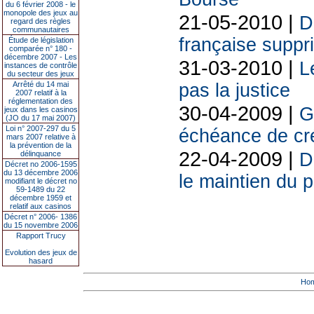
du 6 février 2008 - le
monopole des jeux au
21-05-2010 |
D
regard des règles
communautaires
française suppr
Étude de législation
comparée n° 180 -
décembre 2007 - Les
31-03-2010 |
L
instances de contrôle
du secteur des jeux
Arrêté du 14 mai
pas la justice
2007 relatif à la
réglementation des
30-04-2009 |
G
jeux dans les casinos
(JO du 17 mai 2007)
Loi n° 2007-297 du 5
échéance de cré
mars 2007 relative à
la prévention de la
22-04-2009 |
délinquance
D
Décret no 2006-1595
du 13 décembre 2006
le maintien du 
modifiant le décret no
59-1489 du 22
décembre 1959 et
relatif aux casinos
Décret n° 2006- 1386
du 15 novembre 2006
Rapport Trucy
Evolution des jeux de
hasard
Ho