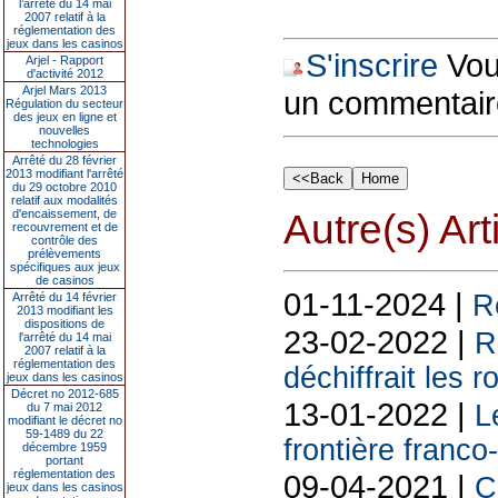
l’arrêté du 14 mai
2007 relatif à la
réglementation des
jeux dans les casinos
S'inscrire
Vous
Arjel - Rapport
d'activité 2012
Arjel Mars 2013
un commentair
Régulation du secteur
des jeux en ligne et
nouvelles
technologies
Arrêté du 28 février
2013 modifiant l'arrêté
du 29 octobre 2010
relatif aux modalités
d'encaissement, de
Autre(s) Art
recouvrement et de
contrôle des
prélèvements
spécifiques aux jeux
de casinos
01-11-2024 |
R
Arrêté du 14 février
2013 modifiant les
dispositions de
23-02-2022 |
R
l'arrêté du 14 mai
2007 relatif à la
réglementation des
déchiffrait les r
jeux dans les casinos
Décret no 2012-685
13-01-2022 |
L
du 7 mai 2012
modifiant le décret no
59-1489 du 22
frontière franco
décembre 1959
portant
réglementation des
09-04-2021 |
C
jeux dans les casinos