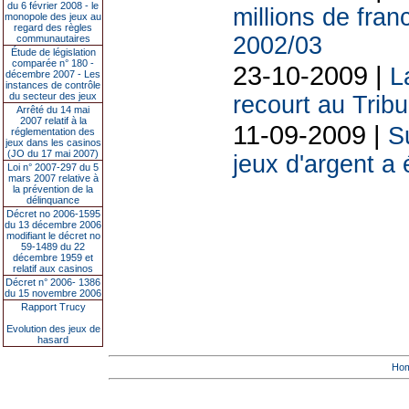
du 6 février 2008 - le
millions de fran
monopole des jeux au
regard des règles
2002/03
communautaires
Étude de législation
comparée n° 180 -
23-10-2009 |
L
décembre 2007 - Les
instances de contrôle
du secteur des jeux
recourt au Tribu
Arrêté du 14 mai
2007 relatif à la
11-09-2009 |
Su
réglementation des
jeux dans les casinos
(JO du 17 mai 2007)
jeux d'argent a
Loi n° 2007-297 du 5
mars 2007 relative à
la prévention de la
délinquance
Décret no 2006-1595
du 13 décembre 2006
modifiant le décret no
59-1489 du 22
décembre 1959 et
relatif aux casinos
Décret n° 2006- 1386
du 15 novembre 2006
Rapport Trucy
Evolution des jeux de
hasard
Ho