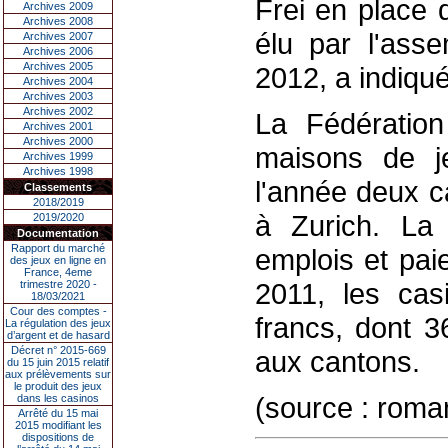
Frei en place 
Archives 2009
Archives 2008
élu par l'ass
Archives 2007
Archives 2006
Archives 2005
2012, a indiqu
Archives 2004
Archives 2003
Archives 2002
La Fédération
Archives 2001
Archives 2000
maisons de je
Archives 1999
Archives 1998
l'année deux ca
Classements
2018/2019
à Zurich. La
2019/2020
Documentation
Rapport du marché
emplois et pai
des jeux en ligne en
France, 4eme
2011, les cas
trimestre 2020 -
18/03/2021
Cour des comptes -
francs, dont 3
La régulation des jeux
d’argent et de hasard
Décret n° 2015-669
aux cantons.
du 15 juin 2015 relatif
aux prélèvements sur
le produit des jeux
(source : roma
dans les casinos
Arrêté du 15 mai
2015 modifiant les
dispositions de