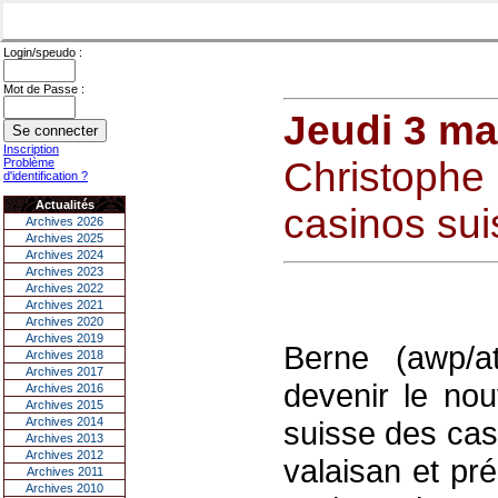
Login/speudo :
Mot de Passe :
Jeudi 3 ma
Inscription
Christophe 
Problème
d'identification ?
Actualités
casinos su
Archives 2026
Archives 2025
Archives 2024
Archives 2023
Archives 2022
Archives 2021
Archives 2020
Archives 2019
Berne (awp/a
Archives 2018
Archives 2017
devenir le nou
Archives 2016
Archives 2015
Archives 2014
suisse des cas
Archives 2013
Archives 2012
valaisan et pr
Archives 2011
Archives 2010