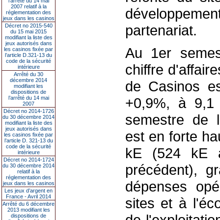
l’arrêté du 14 mai
2007 relatif à la
développeme
réglementation des
jeux dans les casinos
partenariat.
Décret no 2015-540
du 15 mai 2015
modifiant la liste des
jeux autorisés dans
Au 1er semest
les casinos fixée par
l’article D.321-13 du
code de la sécurité
chiffre d'affai
intérieure
Arrêté du 30
décembre 2014
de Casinos es
modifiant les
dispositions de
l’arrêté du 14 mai
+0,9%, à 9,1 
2007
Décret no 2014-1726
semestre de l
du 30 décembre 2014
modifiant la liste des
jeux autorisés dans
est en forte ha
les casinos fixée par
l’article D. 321-13 du
code de la sécurité
kE (524 kE a
intérieure
Décret no 2014-1724
précédent), g
du 30 décembre 2014
relatif à la
réglementation des
dépenses opér
jeux dans les casinos
Les jeux d’argent en
France - Avril 2014
sites et à l'é
Arrêté du 6 décembre
2013 modifiant les
de l'exploitatio
dispositions de