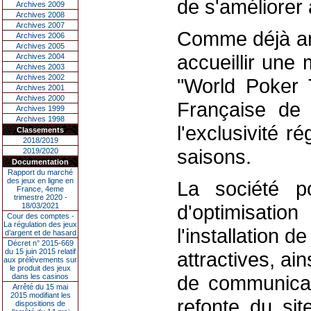
de s'améliorer
Archives 2009
Archives 2008
Archives 2007
Comme déjà an
Archives 2006
Archives 2005
accueillir une
Archives 2004
Archives 2003
Archives 2002
"World Poker 
Archives 2001
Archives 2000
Française de 
Archives 1999
Archives 1998
l'exclusivité 
Classements
2018/2019
saisons.
2019/2020
Documentation
Rapport du marché
des jeux en ligne en
La société po
France, 4eme
trimestre 2020 -
d'optimisatio
18/03/2021
Cour des comptes -
La régulation des jeux
l'installation 
d’argent et de hasard
Décret n° 2015-669
du 15 juin 2015 relatif
attractives, ai
aux prélèvements sur
le produit des jeux
de communicat
dans les casinos
Arrêté du 15 mai
2015 modifiant les
refonte du sit
dispositions de