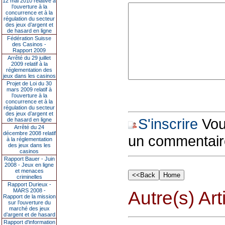
12 mai 2010 relative à
l’ouverture à la
concurrence et à la
régulation du secteur
des jeux d’argent et
de hasard en ligne
Fédération Suisse
des Casinos -
Rapport 2009
Arrêté du 29 juillet
2009 relatif à la
réglementation des
jeux dans les casinos
Projet de Loi du 30
mars 2009 relatif à
l’ouverture à la
concurrence et à la
régulation du secteur
des jeux d’argent et
S'inscrire
Vous
de hasard en ligne
Arrêté du 24
décembre 2008 relatif
un commentair
à la réglementation
des jeux dans les
casinos
Rapport Bauer - Juin
2008 - Jeux en ligne
et menaces
criminelles
Rapport Durieux -
MARS 2008 -
Autre(s) Art
Rapport de la mission
sur l’ouverture du
marché des jeux
d’argent et de hasard
Rapport d'information