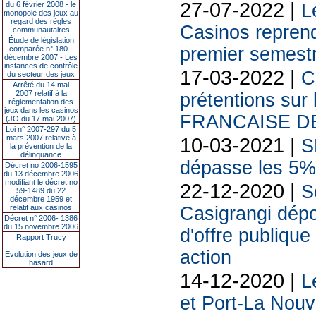
27-07-2022 |
du 6 février 2008 - le
L
monopole des jeux au
regard des règles
Casinos repren
communautaires
Étude de législation
premier semest
comparée n° 180 -
décembre 2007 - Les
instances de contrôle
17-03-2022 |
C
du secteur des jeux
Arrêté du 14 mai
2007 relatif à la
prétentions sur
réglementation des
jeux dans les casinos
FRANCAISE DE
(JO du 17 mai 2007)
Loi n° 2007-297 du 5
mars 2007 relative à
10-03-2021 |
S
la prévention de la
délinquance
dépasse les 5% 
Décret no 2006-1595
du 13 décembre 2006
modifiant le décret no
22-12-2020 |
S
59-1489 du 22
décembre 1959 et
relatif aux casinos
Casigrangi dépo
Décret n° 2006- 1386
du 15 novembre 2006
d'offre publique
Rapport Trucy
action
Evolution des jeux de
hasard
14-12-2020 |
L
et Port-La Nouve