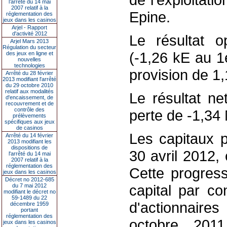
l’arrêté du 14 mai
2007 relatif à la
Epine.
réglementation des
jeux dans les casinos
Arjel - Rapport
d'activité 2012
Le résultat o
Arjel Mars 2013
Régulation du secteur
(-1,26 kE au 
des jeux en ligne et
nouvelles
technologies
provision de 1,1
Arrêté du 28 février
2013 modifiant l'arrêté
du 29 octobre 2010
relatif aux modalités
Le résultat ne
d'encaissement, de
recouvrement et de
contrôle des
perte de -1,34
prélèvements
spécifiques aux jeux
de casinos
Les capitaux 
Arrêté du 14 février
2013 modifiant les
dispositions de
30 avril 2012,
l'arrêté du 14 mai
2007 relatif à la
réglementation des
Cette progress
jeux dans les casinos
Décret no 2012-685
capital par co
du 7 mai 2012
modifiant le décret no
59-1489 du 22
d'actionnaires
décembre 1959
portant
réglementation des
octobre 2011
jeux dans les casinos