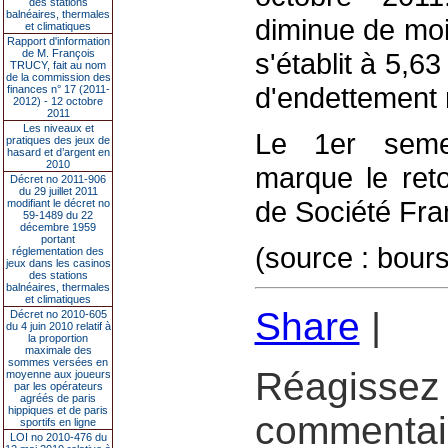
des stations
balnéaires, thermales
diminue de moit
et climatiques
Rapport d'information
de M. François
s'établit à 5,6
TRUCY, fait au nom
de la commission des
d'endettement 
finances n° 17 (2011-
2012) - 12 octobre
2011
Les niveaux et
Le 1er semes
pratiques des jeux de
hasard et d’argent en
2010
marque le reto
Décret no 2011-906
du 29 juillet 2011
de Société Fra
modifiant le décret no
59-1489 du 22
décembre 1959
portant
(source : bour
réglementation des
jeux dans les casinos
des stations
balnéaires, thermales
et climatiques
Share
|
Décret no 2010-605
du 4 juin 2010 relatif à
la proportion
maximale des
sommes versées en
Réagissez 
moyenne aux joueurs
par les opérateurs
agréés de paris
hippiques et de paris
commentair
sportifs en ligne
LOI no 2010-476 du