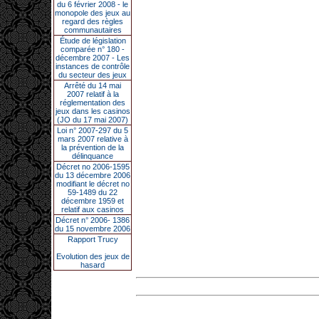
du 6 février 2008 - le
monopole des jeux au
regard des règles
communautaires
Étude de législation
comparée n° 180 -
décembre 2007 - Les
instances de contrôle
du secteur des jeux
Arrêté du 14 mai
2007 relatif à la
réglementation des
jeux dans les casinos
(JO du 17 mai 2007)
Loi n° 2007-297 du 5
mars 2007 relative à
la prévention de la
délinquance
Décret no 2006-1595
du 13 décembre 2006
modifiant le décret no
59-1489 du 22
décembre 1959 et
relatif aux casinos
Décret n° 2006- 1386
du 15 novembre 2006
Rapport Trucy
Evolution des jeux de
hasard