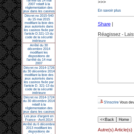
l’arrêté du 14 mai
>>>
2007 relatif à la
réglementation des
En savoir plus
jeux dans les casinos
Décret no 2015-540
du 15 mai 2015
modifiant la liste des
Share
|
jeux autorisés dans
les casinos fixée par
l’article D.321-13 du
Réagissez - Lais
code de la sécurité
intérieure
Arrêté du 30
décembre 2014
modifiant les
dispositions de
l’arrêté du 14 mai
2007
Décret no 2014-1726
du 30 décembre 2014
modifiant la liste des
jeux autorisés dans
les casinos fixée par
l’article D. 321-13 du
code de la sécurité
intérieure
Décret no 2014-1724
du 30 décembre 2014
S'inscrire
Vous deve
relatif à la
réglementation des
jeux dans les casinos
Les jeux d’argent en
France - Avril 2014
Arrêté du 6 décembre
2013 modifiant les
Autre(s) Article(s)
dispositions de