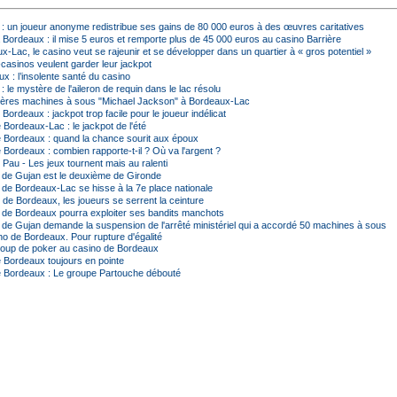
: un joueur anonyme redistribue ses gains de 80 000 euros à des œuvres caritatives
 Bordeaux : il mise 5 euros et remporte plus de 45 000 euros au casino Barrière
-Lac, le casino veut se rajeunir et se développer dans un quartier à « gros potentiel »
-casinos veulent garder leur jackpot
ux : l’insolente santé du casino
 le mystère de l'aileron de requin dans le lac résolu
ères machines à sous "Michael Jackson" à Bordeaux-Lac
Bordeaux : jackpot trop facile pour le joueur indélicat
Bordeaux-Lac : le jackpot de l'été
 Bordeaux : quand la chance sourit aux époux
 Bordeaux : combien rapporte-t-il ? Où va l'argent ?
Pau - Les jeux tournent mais au ralenti
 de Gujan est le deuxième de Gironde
 de Bordeaux-Lac se hisse à la 7e place nationale
 de Bordeaux, les joueurs se serrent la ceinture
 de Bordeaux pourra exploiter ses bandits manchots
 de Gujan demande la suspension de l'arrêté ministériel qui a accordé 50 machines à sous
o de Bordeaux. Pour rupture d'égalité
oup de poker au casino de Bordeaux
 Bordeaux toujours en pointe
 Bordeaux : Le groupe Partouche débouté