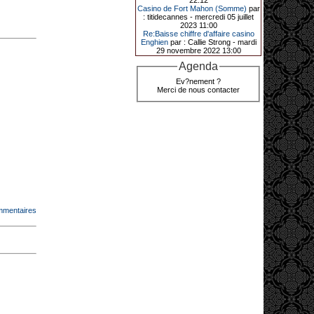
22:12
de décrocher un méga jackpot.
Casino de Fort Mahon (Somme)
par
: titidecannes - mercredi 05 juillet
Elle n’a misé que 88 centimes sur
2023 11:00
une machine à sous et a remporté
Re:Baisse chiffre d'affaire casino
4_ 239 €?!
Enghien
par : Callie Strong - mardi
29 novembre 2022 13:00
Agenda
10-01-2026|
Ev?nement ?
Merci de nous contacter
Au « Kasino » de Fréhel, une
vacancière a décroché le jackpot
en misant seulement 68
centimes. Elle remporte plus de
44 640 € grâce à la machine à
sous « Jin Ji Bao Xi ».
En ce début d’année 2026, le plus
gros jackpot du « Kasino » de
Fréhel a été décroché. Samedi 10
janvier en début de soirée,
l’heureuse gagnante, qui souhaite
garder l’anonymat, a remporté plus
de 44 640 € sur la machine à sous «
mmentaires
Jin Ji Bao Xi », installée en février
2025. La cliente, en vacances dans
la région, a misé 0,68 € avant de
remporter la somme. Un membre du
comité de direction, Flavie Jehan, lui
a remis le gain.