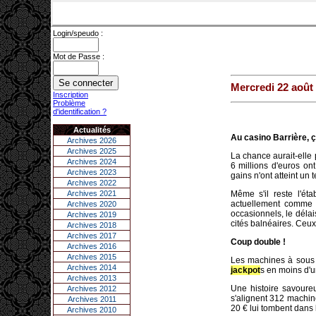
Login/speudo :
Mot de Passe :
Mercredi 22 août
Inscription
Problème
d'identification ?
Actualités
Au casino Barrière, ç
Archives 2026
Archives 2025
La chance aurait-elle 
Archives 2024
6 millions d'euros on
Archives 2023
gains n'ont atteint un 
Archives 2022
Archives 2021
Même s'il reste l'éta
actuellement comme i
Archives 2020
occasionnels, le déla
Archives 2019
cités balnéaires. Ceu
Archives 2018
Archives 2017
Coup double !
Archives 2016
Archives 2015
Les machines à sous 
Archives 2014
jackpot
s en moins d'u
Archives 2013
Une histoire savoure
Archives 2012
s'alignent 312 machin
Archives 2011
20 € lui tombent dans 
Archives 2010