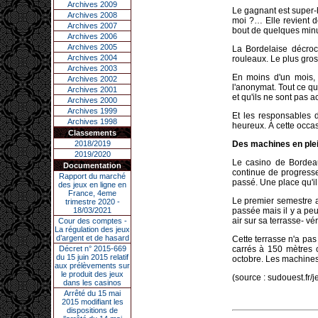
Archives 2009
Le gagnant est super-h
Archives 2008
moi ?… Elle revient d
Archives 2007
bout de quelques minut
Archives 2006
Archives 2005
La Bordelaise décr
Archives 2004
rouleaux. Le plus gro
Archives 2003
En moins d'un mois,
Archives 2002
l'anonymat. Tout ce qu
Archives 2001
et qu'ils ne sont pas a
Archives 2000
Archives 1999
Et les responsables 
Archives 1998
heureux. À cette occas
Classements
2018/2019
Des machines en plei
2019/2020
Le casino de Bordeaux
Documentation
continue de progresser
Rapport du marché
passé. Une place qu'il
des jeux en ligne en
France, 4eme
Le premier semestre a
trimestre 2020 -
18/03/2021
passée mais il y a peu
air sur sa terrasse- 
Cour des comptes -
La régulation des jeux
d’argent et de hasard
Cette terrasse n'a pa
Décret n° 2015-669
carrés à 150 mètres 
du 15 juin 2015 relatif
octobre. Les machines 
aux prélèvements sur
le produit des jeux
(source : sudouest.fr/
dans les casinos
Arrêté du 15 mai
2015 modifiant les
dispositions de