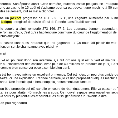
eureux. Son épouse aussi. Cette dernière, toutefois, est un peu jalouse. Pourquoi 
onc au casino le 15 août et s'acharne pour sa part devant une machine à 50 cen
es seulement, tout se met à clignoter.
oche un
jackpot
progressif de 181 589, 07 €, une cagnotte alimentée par 6 m
s
jackpot
enregistré depuis le début de l'année dans l'établissement.
 le couple a ainsi remporté 273 166, 27 €. Les gagnants tiennent cependant
e l'on sait d'eux, c'est qu'ils habitent une commune du cœur de l'agglomération d
ccros aux jeux.
du casino sont aussi heureux que les gagnants : « Ça nous fait plaisir de voir
ion, on sort le champagne avec plaisir. »
n air
-Lac poursuit donc son aventure. Ça fait dix ans qu'il est ouvert et malgré la
 au classement des casinos. Avec plus de 40 millions de produits de jeux, il a fi
 compte bien conserver et cela semble bien parti.
 été bon, avec même un excellent printemps. Cet été, c'est un peu plus timide q
t-être ici une explication. L'année dernière, le casino proposait quelques machine
véranda. Une formule qui a beaucoup plu, notamment aux fumeurs.
s pu être proposée cet été car elle en cours de réaménagement. Elle va passer de
carrés pour abriter 40 machines à sous. Ce nouvel espace sera ouvert en sep
à sous s'y plairont-elles et seront-elles aussi généreuses ? L'avenir le dira.
jean-paul vigneaud)