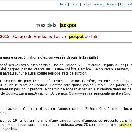
Home
|
Forum
|
Fiches casinos
|
Agenda
|
Offres d
mots clefs :
jackpot
 2012
: Casino de Bordeaux-Lac : le
jackpot
de l'été
a gagne gros. 6 millions d'euros versés depuis le 1er juillet
posé ses valises sur les bords du lac de Bordeaux ?… À croire. Depuis le 1er juille
t été gagnés par les clients du Casino-Théâtre Barrière. Selon l'établissement, 
tel niveau sur une aussi courte période, l'été de surcroît.
blissement de jeux le plus fréquenté, le casino Barrière, en effet, ne fait pa
l le fait le reste de l'année. Comme tout grand casino urbain. Les joueurs, 
issent un peu pour prendre le chemin de l'océan et tenter leur chance dans les c
x de Soulac, Lacanau, Arcachon, Andernos, Gujan-Mestras, principalement en Giro
du Lac en profiteraient-elles pour s'amuser un peu ? Une même famille a décr
n mois.
use. Le 19 juillet, un homme d'une cinquantaine d'années se présente dans la
es à sous. Il joue sur une machine à rouleaux avec 20 centimes de mise.
jackpot
les poches.