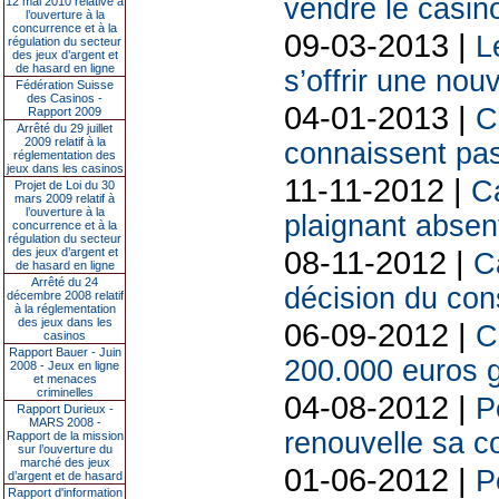
vendre le casin
12 mai 2010 relative à
l’ouverture à la
concurrence et à la
09-03-2013 |
L
régulation du secteur
des jeux d’argent et
de hasard en ligne
s’offrir une nou
Fédération Suisse
des Casinos -
04-01-2013 |
C
Rapport 2009
Arrêté du 29 juillet
2009 relatif à la
connaissent pas
réglementation des
jeux dans les casinos
11-11-2012 |
Ca
Projet de Loi du 30
mars 2009 relatif à
l’ouverture à la
plaignant absent
concurrence et à la
régulation du secteur
08-11-2012 |
des jeux d’argent et
C
de hasard en ligne
Arrêté du 24
décision du cons
décembre 2008 relatif
à la réglementation
des jeux dans les
06-09-2012 |
C
casinos
Rapport Bauer - Juin
200.000 euros 
2008 - Jeux en ligne
et menaces
criminelles
04-08-2012 |
P
Rapport Durieux -
MARS 2008 -
renouvelle sa c
Rapport de la mission
sur l’ouverture du
marché des jeux
01-06-2012 |
P
d’argent et de hasard
Rapport d'information