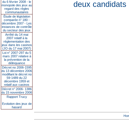
du 6 février 2008 - le
deux candidats
monopole des jeux au
regard des règles
communautaires
Étude de législation
comparée n° 180 -
décembre 2007 - Les
instances de contrôle
du secteur des jeux
Arrêté du 14 mai
2007 relatif à la
réglementation des
jeux dans les casinos
(JO du 17 mai 2007)
Loi n° 2007-297 du 5
mars 2007 relative à
la prévention de la
délinquance
Décret no 2006-1595
du 13 décembre 2006
modifiant le décret no
59-1489 du 22
décembre 1959 et
relatif aux casinos
Décret n° 2006- 1386
du 15 novembre 2006
Rapport Trucy
Evolution des jeux de
hasard
Ho