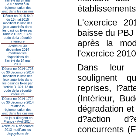
l’arrêté du 14 mai
2007 relatif à la
établissements
réglementation des
jeux dans les casinos
Décret no 2015-540
L'exercice 20
du 15 mai 2015
modifiant la liste des
jeux autorisés dans
baisse du PBJ 
les casinos fixée par
l’article D.321-13 du
code de la sécurité
après la mod
intérieure
Arrêté du 30
décembre 2014
l'exercice 201
modifiant les
dispositions de
l’arrêté du 14 mai
2007
Dans leur c
Décret no 2014-1726
du 30 décembre 2014
soulignent q
modifiant la liste des
jeux autorisés dans
les casinos fixée par
reprises, l?at
l’article D. 321-13 du
code de la sécurité
intérieure
(Intérieur, Bu
Décret no 2014-1724
du 30 décembre 2014
dégradation et
relatif à la
réglementation des
jeux dans les casinos
d?action d
Les jeux d’argent en
France - Avril 2014
Arrêté du 6 décembre
concurrents (
2013 modifiant les
dispositions de