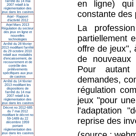
en ligne) qui
l’arrêté du 14 mai
2007 relatif à la
réglementation des
constante des 
jeux dans les casinos
Arjel - Rapport
d'activité 2012
Arjel Mars 2013
La professio
Régulation du secteur
des jeux en ligne et
partiellement 
nouvelles
technologies
Arrêté du 28 février
offre de jeux", 
2013 modifiant l'arrêté
du 29 octobre 2010
relatif aux modalités
de nouveaux 
d'encaissement, de
recouvrement et de
contrôle des
Pour autant 
prélèvements
spécifiques aux jeux
demandes, comm
de casinos
Arrêté du 14 février
2013 modifiant les
régulation co
dispositions de
l'arrêté du 14 mai
2007 relatif à la
jeux "pour une
réglementation des
jeux dans les casinos
l'adaptation "
Décret no 2012-685
du 7 mai 2012
modifiant le décret no
reprise des in
59-1489 du 22
décembre 1959
portant
réglementation des
(source : web
jeux dans les casinos