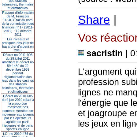
des stations
balnéaires, thermales
et climatiques
Rapport d'information
Share
|
de M. François
TRUCY, fait au nom
de la commission des
finances n° 17 (2011-
2012) - 12 octobre
Vos réaction
2011
Les niveaux et
pratiques des jeux de
hasard et d’argent en
sacristin
| 0
2010
Décret no 2011-906
du 29 juillet 2011
modifiant le décret no
59-1489 du 22
L'argument qui 
décembre 1959
portant
réglementation des
profession sub
jeux dans les casinos
des stations
balnéaires, thermales
lignes ne manq
et climatiques
Décret no 2010-605
l'énergie que 
du 4 juin 2010 relatif à
la proportion
maximale des
et joagroupe en
sommes versées en
moyenne aux joueurs
par les opérateurs
les jeux en lign
agréés de paris
hippiques et de paris
sportifs en ligne
LOI no 2010-476 du