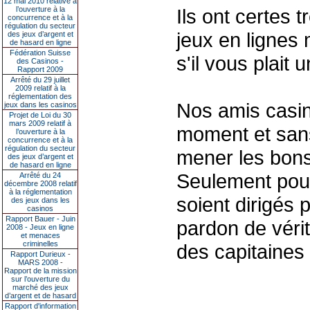
12 mai 2010 relative à
l’ouverture à la
Ils ont certes 
concurrence et à la
régulation du secteur
jeux en lignes 
des jeux d’argent et
de hasard en ligne
Fédération Suisse
s'il vous plait
des Casinos -
Rapport 2009
Arrêté du 29 juillet
2009 relatif à la
réglementation des
Nos amis casin
jeux dans les casinos
Projet de Loi du 30
mars 2009 relatif à
moment et sans d
l’ouverture à la
concurrence et à la
régulation du secteur
mener les bon
des jeux d’argent et
de hasard en ligne
Seulement pour 
Arrêté du 24
décembre 2008 relatif
à la réglementation
soient dirigés p
des jeux dans les
casinos
Rapport Bauer - Juin
pardon de vérit
2008 - Jeux en ligne
et menaces
criminelles
des capitaines 
Rapport Durieux -
MARS 2008 -
Rapport de la mission
sur l’ouverture du
marché des jeux
d’argent et de hasard
Rapport d'information