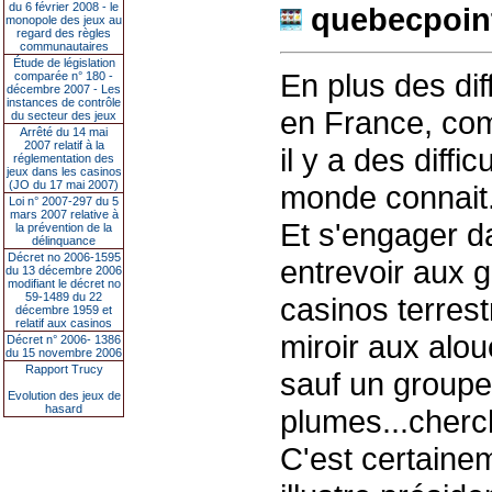
du 6 février 2008 - le
quebecpoin
monopole des jeux au
regard des règles
communautaires
Étude de législation
En plus des dif
comparée n° 180 -
décembre 2007 - Les
instances de contrôle
en France, com
du secteur des jeux
Arrêté du 14 mai
2007 relatif à la
il y a des diffi
réglementation des
jeux dans les casinos
(JO du 17 mai 2007)
monde connait.
Loi n° 2007-297 du 5
mars 2007 relative à
Et s'engager da
la prévention de la
délinquance
Décret no 2006-1595
entrevoir aux 
du 13 décembre 2006
modifiant le décret no
59-1489 du 22
casinos terrest
décembre 1959 et
relatif aux casinos
miroir aux alou
Décret n° 2006- 1386
du 15 novembre 2006
Rapport Trucy
sauf un groupe 
Evolution des jeux de
hasard
plumes...cherch
C'est certainem