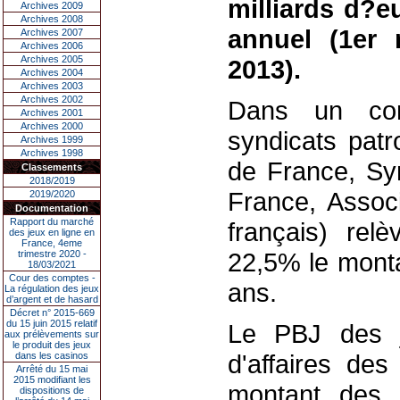
milliards d?e
Archives 2009
Archives 2008
annuel (1er
Archives 2007
Archives 2006
Archives 2005
2013).
Archives 2004
Archives 2003
Archives 2002
Dans un com
Archives 2001
Archives 2000
syndicats patr
Archives 1999
Archives 1998
de France, Sy
Classements
2018/2019
France, Assoc
2019/2020
Documentation
Rapport du marché
français) rel
des jeux en ligne en
France, 4eme
22,5% le monta
trimestre 2020 -
18/03/2021
Cour des comptes -
ans.
La régulation des jeux
d’argent et de hasard
Décret n° 2015-669
du 15 juin 2015 relatif
Le PBJ des je
aux prélèvements sur
le produit des jeux
d'affaires des
dans les casinos
Arrêté du 15 mai
2015 modifiant les
montant des 
dispositions de