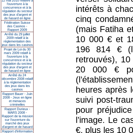
12 mai 2010 relative à
l’ouverture à la
intérêts à cha
concurrence et à la
régulation du secteur
des jeux d’argent et
cinq condamné
de hasard en ligne
Fédération Suisse
(mais Fatiha e
des Casinos -
Rapport 2009
Arrêté du 29 juillet
10 000 € et 1
2009 relatif à la
réglementation des
jeux dans les casinos
196 814 € (le
Projet de Loi du 30
mars 2009 relatif à
retrouvés), 10
l’ouverture à la
concurrence et à la
régulation du secteur
20 000 € po
des jeux d’argent et
de hasard en ligne
Arrêté du 24
(l’établisseme
décembre 2008 relatif
à la réglementation
des jeux dans les
heures après l
casinos
Rapport Bauer - Juin
suivi post-tra
2008 - Jeux en ligne
et menaces
criminelles
pour préjudic
Rapport Durieux -
MARS 2008 -
Rapport de la mission
l’image. Le ca
sur l’ouverture du
marché des jeux
d’argent et de hasard
€, plus les 10 
Rapport d'information