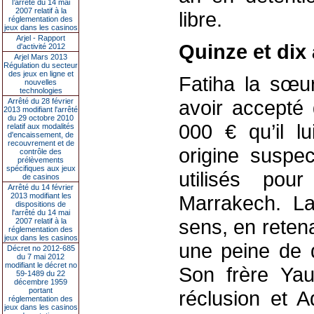
l’arrêté du 14 mai
2007 relatif à la
libre.
réglementation des
jeux dans les casinos
Arjel - Rapport
Quinze et dix
d'activité 2012
Arjel Mars 2013
Régulation du secteur
des jeux en ligne et
Fatiha la sœu
nouvelles
technologies
avoir accepté
Arrêté du 28 février
2013 modifiant l'arrêté
du 29 octobre 2010
000 € qu’il l
relatif aux modalités
d'encaissement, de
recouvrement et de
origine suspe
contrôle des
prélèvements
spécifiques aux jeux
utilisés pou
de casinos
Arrêté du 14 février
2013 modifiant les
Marrakech. La
dispositions de
l'arrêté du 14 mai
sens, en retena
2007 relatif à la
réglementation des
jeux dans les casinos
une peine de 
Décret no 2012-685
du 7 mai 2012
modifiant le décret no
Son frère Ya
59-1489 du 22
décembre 1959
portant
réclusion et 
réglementation des
jeux dans les casinos