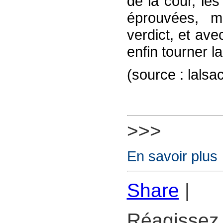
de la cour, les
éprouvées, ma
verdict, et ave
enfin tourner l
(source : lalsa
>>>
En savoir plus
Share
|
Réagissez 