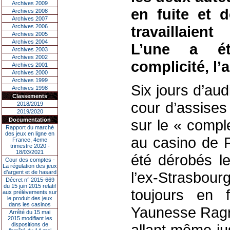
Archives 2009
en fuite et 
Archives 2008
Archives 2007
Archives 2006
travaillaien
Archives 2005
Archives 2004
L’une a é
Archives 2003
Archives 2002
complicité, l’
Archives 2001
Archives 2000
Archives 1999
Six jours d’au
Archives 1998
Classements
cour d’assises
2018/2019
2019/2020
Documentation
sur le « compl
Rapport du marché
des jeux en ligne en
au casino de R
France, 4eme
trimestre 2020 -
18/03/2021
été dérobés le
Cour des comptes -
La régulation des jeux
d’argent et de hasard
l’ex-Strasbou
Décret n° 2015-669
du 15 juin 2015 relatif
toujours en f
aux prélèvements sur
le produit des jeux
dans les casinos
Yaunesse Ragra
Arrêté du 15 mai
2015 modifiant les
dispositions de
allant même ju