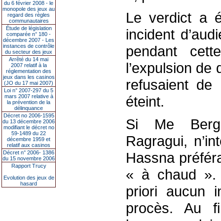
du 6 février 2008 - le
monopole des jeux au
Le verdict a 
regard des règles
communautaires
Étude de législation
incident d’audi
comparée n° 180 -
décembre 2007 - Les
instances de contrôle
pendant cett
du secteur des jeux
Arrêté du 14 mai
l’expulsion de
2007 relatif à la
réglementation des
jeux dans les casinos
refusaient de 
(JO du 17 mai 2007)
Loi n° 2007-297 du 5
mars 2007 relative à
éteint.
la prévention de la
délinquance
Décret no 2006-1595
Si Me Berg
du 13 décembre 2006
modifiant le décret no
59-1489 du 22
Ragragui, n’in
décembre 1959 et
relatif aux casinos
Décret n° 2006- 1386
Hassna préférai
du 15 novembre 2006
Rapport Trucy
« à chaud ».
Evolution des jeux de
hasard
priori aucun 
procès. Au f