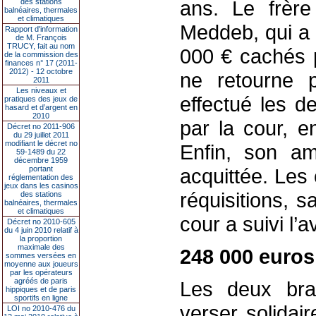
ans. Le frère
des stations
balnéaires, thermales
et climatiques
Meddeb, qui a 
Rapport d'information
de M. François
TRUCY, fait au nom
000 € cachés p
de la commission des
finances n° 17 (2011-
2012) - 12 octobre
ne retourne p
2011
Les niveaux et
effectué les d
pratiques des jeux de
hasard et d’argent en
2010
par la cour, e
Décret no 2011-906
du 29 juillet 2011
modifiant le décret no
Enfin, son a
59-1489 du 22
décembre 1959
portant
acquittée. Les
réglementation des
jeux dans les casinos
réquisitions, sa
des stations
balnéaires, thermales
et climatiques
cour a suivi l’
Décret no 2010-605
du 4 juin 2010 relatif à
la proportion
maximale des
248 000 euros
sommes versées en
moyenne aux joueurs
par les opérateurs
agréés de paris
Les deux bra
hippiques et de paris
sportifs en ligne
verser solida
LOI no 2010-476 du