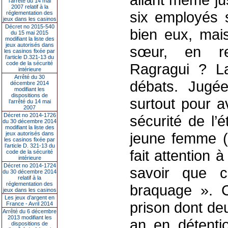
l’arrêté du 14 mai
2007 relatif à la
six employés s
réglementation des
jeux dans les casinos
Décret no 2015-540
bien eux, mais
du 15 mai 2015
modifiant la liste des
jeux autorisés dans
sœur, en r
les casinos fixée par
l’article D.321-13 du
code de la sécurité
Ragragui ? L
intérieure
Arrêté du 30
débats. Jugé
décembre 2014
modifiant les
dispositions de
surtout pour a
l’arrêté du 14 mai
2007
Décret no 2014-1726
sécurité de l’é
du 30 décembre 2014
modifiant la liste des
jeune femme (
jeux autorisés dans
les casinos fixée par
l’article D. 321-13 du
fait attention 
code de la sécurité
intérieure
Décret no 2014-1724
savoir que c
du 30 décembre 2014
relatif à la
réglementation des
braquage ». 
jeux dans les casinos
Les jeux d’argent en
prison dont de
France - Avril 2014
Arrêté du 6 décembre
2013 modifiant les
an en détentio
dispositions de