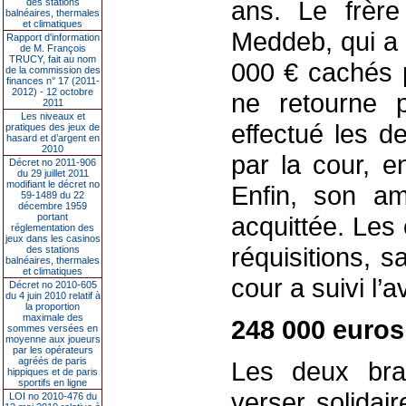
ans. Le frère
des stations
balnéaires, thermales
et climatiques
Meddeb, qui a 
Rapport d'information
de M. François
TRUCY, fait au nom
000 € cachés p
de la commission des
finances n° 17 (2011-
2012) - 12 octobre
ne retourne p
2011
Les niveaux et
effectué les d
pratiques des jeux de
hasard et d’argent en
2010
par la cour, e
Décret no 2011-906
du 29 juillet 2011
modifiant le décret no
Enfin, son a
59-1489 du 22
décembre 1959
portant
acquittée. Les
réglementation des
jeux dans les casinos
réquisitions, sa
des stations
balnéaires, thermales
et climatiques
cour a suivi l’
Décret no 2010-605
du 4 juin 2010 relatif à
la proportion
maximale des
248 000 euros
sommes versées en
moyenne aux joueurs
par les opérateurs
agréés de paris
Les deux bra
hippiques et de paris
sportifs en ligne
verser solida
LOI no 2010-476 du