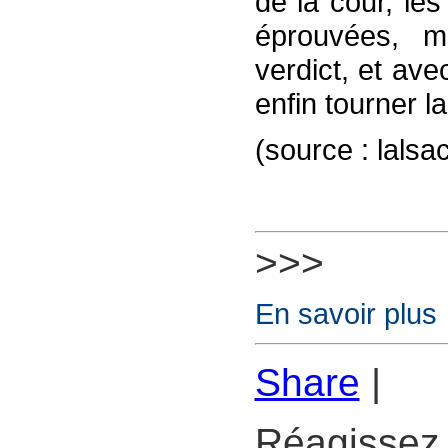
de la cour, les
éprouvées, ma
verdict, et ave
enfin tourner l
(source : lalsa
>>>
En savoir plus
Share
|
Réagissez 