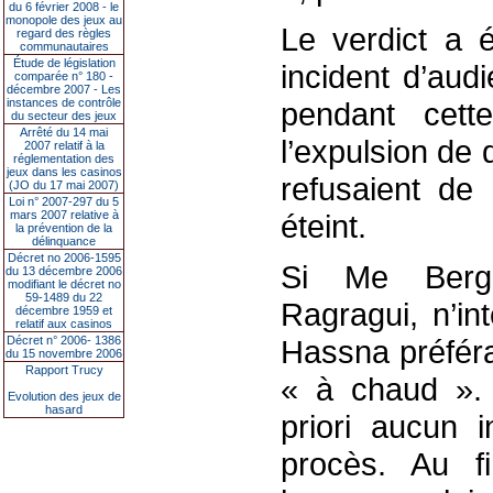
du 6 février 2008 - le
monopole des jeux au
Le verdict a 
regard des règles
communautaires
Étude de législation
incident d’audi
comparée n° 180 -
décembre 2007 - Les
instances de contrôle
pendant cett
du secteur des jeux
Arrêté du 14 mai
l’expulsion de
2007 relatif à la
réglementation des
jeux dans les casinos
refusaient de 
(JO du 17 mai 2007)
Loi n° 2007-297 du 5
mars 2007 relative à
éteint.
la prévention de la
délinquance
Décret no 2006-1595
Si Me Berg
du 13 décembre 2006
modifiant le décret no
59-1489 du 22
Ragragui, n’in
décembre 1959 et
relatif aux casinos
Décret n° 2006- 1386
Hassna préférai
du 15 novembre 2006
Rapport Trucy
« à chaud ».
Evolution des jeux de
hasard
priori aucun 
procès. Au f