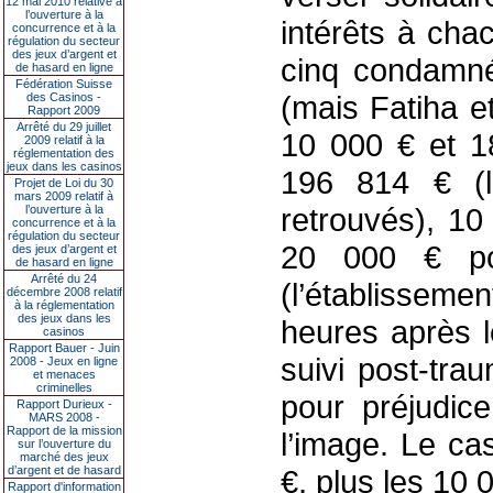
12 mai 2010 relative à
l’ouverture à la
intérêts à cha
concurrence et à la
régulation du secteur
des jeux d’argent et
cinq condamné
de hasard en ligne
Fédération Suisse
(mais Fatiha e
des Casinos -
Rapport 2009
Arrêté du 29 juillet
10 000 € et 1
2009 relatif à la
réglementation des
jeux dans les casinos
196 814 € (le
Projet de Loi du 30
mars 2009 relatif à
retrouvés), 10
l’ouverture à la
concurrence et à la
régulation du secteur
20 000 € po
des jeux d’argent et
de hasard en ligne
Arrêté du 24
(l’établisseme
décembre 2008 relatif
à la réglementation
des jeux dans les
heures après l
casinos
Rapport Bauer - Juin
suivi post-tra
2008 - Jeux en ligne
et menaces
criminelles
pour préjudice
Rapport Durieux -
MARS 2008 -
Rapport de la mission
l’image. Le ca
sur l’ouverture du
marché des jeux
d’argent et de hasard
€, plus les 10 
Rapport d'information