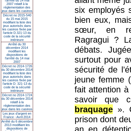
l’arrêté du 14 mai
2007 relatif à la
six employés 
réglementation des
jeux dans les casinos
Décret no 2015-540
bien eux, mais
du 15 mai 2015
modifiant la liste des
jeux autorisés dans
sœur, en r
les casinos fixée par
l’article D.321-13 du
code de la sécurité
Ragragui ? L
intérieure
Arrêté du 30
débats. Jugé
décembre 2014
modifiant les
dispositions de
surtout pour a
l’arrêté du 14 mai
2007
Décret no 2014-1726
sécurité de l’é
du 30 décembre 2014
modifiant la liste des
jeune femme (
jeux autorisés dans
les casinos fixée par
l’article D. 321-13 du
fait attention 
code de la sécurité
intérieure
Décret no 2014-1724
savoir que c
du 30 décembre 2014
relatif à la
réglementation des
braquage
». 
jeux dans les casinos
Les jeux d’argent en
prison dont de
France - Avril 2014
Arrêté du 6 décembre
2013 modifiant les
an en détentio
dispositions de