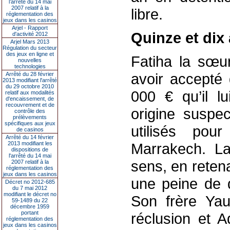
l’arrêté du 14 mai
2007 relatif à la
libre.
réglementation des
jeux dans les casinos
Arjel - Rapport
Quinze et dix
d'activité 2012
Arjel Mars 2013
Régulation du secteur
des jeux en ligne et
Fatiha la sœu
nouvelles
technologies
avoir accepté
Arrêté du 28 février
2013 modifiant l'arrêté
du 29 octobre 2010
000 € qu’il l
relatif aux modalités
d'encaissement, de
recouvrement et de
origine suspe
contrôle des
prélèvements
spécifiques aux jeux
utilisés pou
de casinos
Arrêté du 14 février
2013 modifiant les
Marrakech. La
dispositions de
l'arrêté du 14 mai
sens, en retena
2007 relatif à la
réglementation des
jeux dans les casinos
une peine de 
Décret no 2012-685
du 7 mai 2012
modifiant le décret no
Son frère Ya
59-1489 du 22
décembre 1959
portant
réclusion et 
réglementation des
jeux dans les casinos