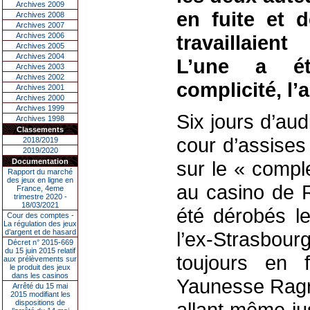
Archives 2009
en fuite et 
Archives 2008
Archives 2007
Archives 2006
travaillaien
Archives 2005
Archives 2004
L’une a é
Archives 2003
Archives 2002
complicité, l’
Archives 2001
Archives 2000
Archives 1999
Six jours d’au
Archives 1998
Classements
cour d’assises
2018/2019
2019/2020
Documentation
sur le « compl
Rapport du marché
des jeux en ligne en
au casino de R
France, 4eme
trimestre 2020 -
18/03/2021
été dérobés le
Cour des comptes -
La régulation des jeux
d’argent et de hasard
l’ex-Strasbou
Décret n° 2015-669
du 15 juin 2015 relatif
toujours en f
aux prélèvements sur
le produit des jeux
dans les casinos
Yaunesse Ragra
Arrêté du 15 mai
2015 modifiant les
dispositions de
allant même ju