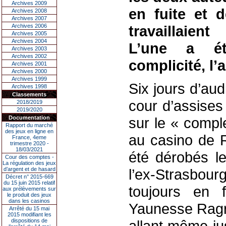
Archives 2009
en fuite et 
Archives 2008
Archives 2007
Archives 2006
travaillaien
Archives 2005
Archives 2004
L’une a é
Archives 2003
Archives 2002
complicité, l’
Archives 2001
Archives 2000
Archives 1999
Six jours d’au
Archives 1998
Classements
cour d’assises
2018/2019
2019/2020
Documentation
sur le « compl
Rapport du marché
des jeux en ligne en
au casino de R
France, 4eme
trimestre 2020 -
18/03/2021
été dérobés le
Cour des comptes -
La régulation des jeux
d’argent et de hasard
l’ex-Strasbou
Décret n° 2015-669
du 15 juin 2015 relatif
toujours en f
aux prélèvements sur
le produit des jeux
dans les casinos
Yaunesse Ragra
Arrêté du 15 mai
2015 modifiant les
dispositions de
allant même ju