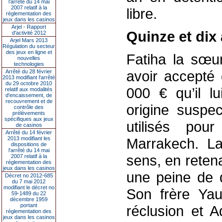
l’arrêté du 14 mai
2007 relatif à la
libre.
réglementation des
jeux dans les casinos
Arjel - Rapport
Quinze et dix
d'activité 2012
Arjel Mars 2013
Régulation du secteur
des jeux en ligne et
Fatiha la sœu
nouvelles
technologies
avoir accepté
Arrêté du 28 février
2013 modifiant l'arrêté
du 29 octobre 2010
000 € qu’il l
relatif aux modalités
d'encaissement, de
recouvrement et de
origine suspe
contrôle des
prélèvements
spécifiques aux jeux
utilisés pou
de casinos
Arrêté du 14 février
2013 modifiant les
Marrakech. La
dispositions de
l'arrêté du 14 mai
sens, en retena
2007 relatif à la
réglementation des
jeux dans les casinos
une peine de 
Décret no 2012-685
du 7 mai 2012
modifiant le décret no
Son frère Ya
59-1489 du 22
décembre 1959
portant
réclusion et 
réglementation des
jeux dans les casinos