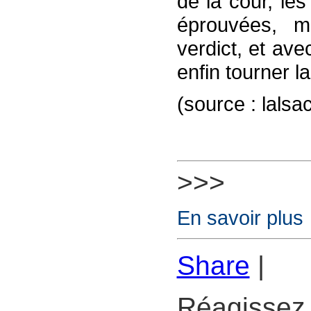
de la cour, les
éprouvées, ma
verdict, et ave
enfin tourner l
(source : lalsa
>>>
En savoir plus
Share
|
Réagissez 