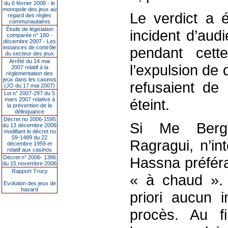
du 6 février 2008 - le
monopole des jeux au
Le verdict a 
regard des règles
communautaires
Étude de législation
incident d’audi
comparée n° 180 -
décembre 2007 - Les
instances de contrôle
pendant cett
du secteur des jeux
Arrêté du 14 mai
l’expulsion de
2007 relatif à la
réglementation des
jeux dans les casinos
refusaient de 
(JO du 17 mai 2007)
Loi n° 2007-297 du 5
mars 2007 relative à
éteint.
la prévention de la
délinquance
Décret no 2006-1595
Si Me Berg
du 13 décembre 2006
modifiant le décret no
59-1489 du 22
Ragragui, n’in
décembre 1959 et
relatif aux casinos
Décret n° 2006- 1386
Hassna préférai
du 15 novembre 2006
Rapport Trucy
« à chaud ».
Evolution des jeux de
hasard
priori aucun 
procès. Au f