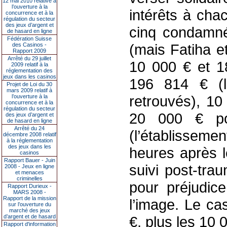
12 mai 2010 relative à
l’ouverture à la
intérêts à cha
concurrence et à la
régulation du secteur
des jeux d’argent et
cinq condamné
de hasard en ligne
Fédération Suisse
(mais Fatiha e
des Casinos -
Rapport 2009
Arrêté du 29 juillet
10 000 € et 1
2009 relatif à la
réglementation des
jeux dans les casinos
196 814 € (le
Projet de Loi du 30
mars 2009 relatif à
retrouvés), 10
l’ouverture à la
concurrence et à la
régulation du secteur
20 000 € po
des jeux d’argent et
de hasard en ligne
Arrêté du 24
(l’établisseme
décembre 2008 relatif
à la réglementation
des jeux dans les
heures après l
casinos
Rapport Bauer - Juin
suivi post-tra
2008 - Jeux en ligne
et menaces
criminelles
pour préjudice
Rapport Durieux -
MARS 2008 -
Rapport de la mission
l’image. Le ca
sur l’ouverture du
marché des jeux
d’argent et de hasard
€, plus les 10 
Rapport d'information