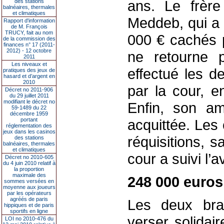
ans. Le frère
des stations
balnéaires, thermales
et climatiques
Meddeb, qui a 
Rapport d'information
de M. François
TRUCY, fait au nom
000 € cachés p
de la commission des
finances n° 17 (2011-
2012) - 12 octobre
ne retourne p
2011
Les niveaux et
effectué les d
pratiques des jeux de
hasard et d’argent en
2010
par la cour, e
Décret no 2011-906
du 29 juillet 2011
modifiant le décret no
Enfin, son a
59-1489 du 22
décembre 1959
portant
acquittée. Les
réglementation des
jeux dans les casinos
réquisitions, sa
des stations
balnéaires, thermales
et climatiques
cour a suivi l’
Décret no 2010-605
du 4 juin 2010 relatif à
la proportion
maximale des
248 000 euros
sommes versées en
moyenne aux joueurs
par les opérateurs
agréés de paris
Les deux bra
hippiques et de paris
sportifs en ligne
verser solida
LOI no 2010-476 du