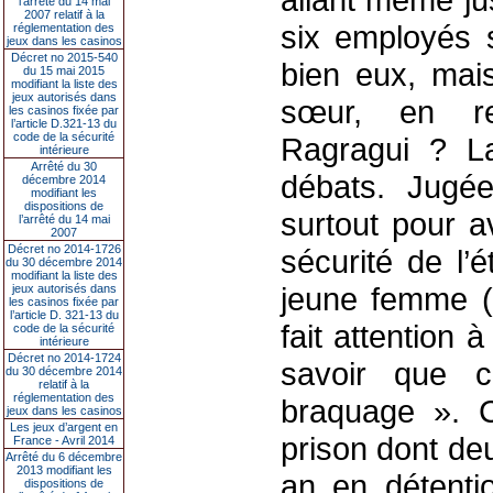
l’arrêté du 14 mai
2007 relatif à la
six employés s
réglementation des
jeux dans les casinos
Décret no 2015-540
bien eux, mais
du 15 mai 2015
modifiant la liste des
jeux autorisés dans
sœur, en r
les casinos fixée par
l’article D.321-13 du
code de la sécurité
Ragragui ? L
intérieure
Arrêté du 30
débats. Jugé
décembre 2014
modifiant les
dispositions de
surtout pour a
l’arrêté du 14 mai
2007
Décret no 2014-1726
sécurité de l’é
du 30 décembre 2014
modifiant la liste des
jeune femme (
jeux autorisés dans
les casinos fixée par
l’article D. 321-13 du
fait attention 
code de la sécurité
intérieure
Décret no 2014-1724
savoir que c
du 30 décembre 2014
relatif à la
réglementation des
braquage ». 
jeux dans les casinos
Les jeux d’argent en
prison dont de
France - Avril 2014
Arrêté du 6 décembre
2013 modifiant les
an en détentio
dispositions de