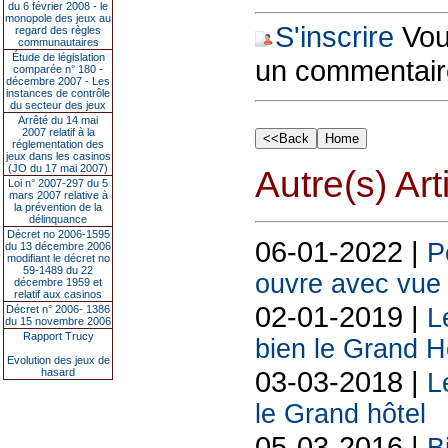
du 6 février 2008 - le
monopole des jeux au
S'inscrire
Vous
regard des règles
communautaires
Étude de législation
un commentair
comparée n° 180 -
décembre 2007 - Les
instances de contrôle
du secteur des jeux
Arrêté du 14 mai
2007 relatif à la
réglementation des
jeux dans les casinos
(JO du 17 mai 2007)
Autre(s) Art
Loi n° 2007-297 du 5
mars 2007 relative à
la prévention de la
délinquance
Décret no 2006-1595
06-01-2022 |
P
du 13 décembre 2006
modifiant le décret no
59-1489 du 22
ouvre avec vue
décembre 1959 et
relatif aux casinos
02-01-2019 |
Décret n° 2006- 1386
L
du 15 novembre 2006
Rapport Trucy
bien le Grand H
Evolution des jeux de
03-03-2018 |
hasard
L
le Grand hôtel
05-03-2016 |