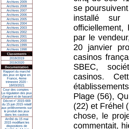
Archives 2009
se poursuivent.
Archives 2008
Archives 2007
Archives 2006
installé sur
Archives 2005
Archives 2004
officiellement,
Archives 2003
Archives 2002
par le vendeur,
Archives 2001
Archives 2000
20 janvier pr
Archives 1999
Archives 1998
Classements
casinos frança
2018/2019
2019/2020
SBEC, sociét
Documentation
Rapport du marché
casinos. Cet
des jeux en ligne en
France, 4eme
trimestre 2020 -
établissemen
18/03/2021
Cour des comptes -
La régulation des jeux
Plage (56), Qu
d’argent et de hasard
Décret n° 2015-669
(22) et Fréhel 
du 15 juin 2015 relatif
aux prélèvements sur
le produit des jeux
chose, le proj
dans les casinos
Arrêté du 15 mai
2015 modifiant les
commentait, hie
dispositions de