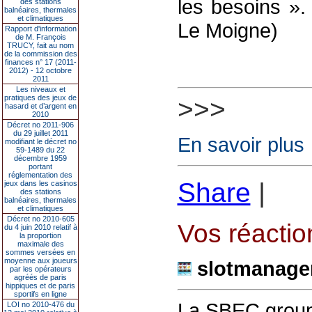
les besoins ».
des stations
balnéaires, thermales
et climatiques
Le Moigne)
Rapport d'information
de M. François
TRUCY, fait au nom
de la commission des
finances n° 17 (2011-
2012) - 12 octobre
2011
Les niveaux et
pratiques des jeux de
>>>
hasard et d’argent en
2010
Décret no 2011-906
du 29 juillet 2011
En savoir plus
modifiant le décret no
59-1489 du 22
décembre 1959
portant
réglementation des
Share
|
jeux dans les casinos
des stations
balnéaires, thermales
et climatiques
Décret no 2010-605
Vos réaction
du 4 juin 2010 relatif à
la proportion
maximale des
sommes versées en
moyenne aux joueurs
slotmanage
par les opérateurs
agréés de paris
hippiques et de paris
sportifs en ligne
La SBEC groupe
LOI no 2010-476 du