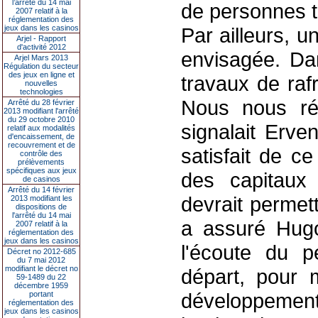
l’arrêté du 14 mai
de personnes t
2007 relatif à la
réglementation des
jeux dans les casinos
Par ailleurs, 
Arjel - Rapport
d'activité 2012
envisagée. Da
Arjel Mars 2013
Régulation du secteur
des jeux en ligne et
travaux de raf
nouvelles
technologies
Nous nous ré
Arrêté du 28 février
2013 modifiant l'arrêté
du 29 octobre 2010
signalait Erv
relatif aux modalités
d'encaissement, de
recouvrement et de
satisfait de c
contrôle des
prélèvements
spécifiques aux jeux
des capitaux
de casinos
Arrêté du 14 février
devrait permet
2013 modifiant les
dispositions de
l'arrêté du 14 mai
a assuré Hugo
2007 relatif à la
réglementation des
jeux dans les casinos
l'écoute du p
Décret no 2012-685
du 7 mai 2012
modifiant le décret no
départ, pour 
59-1489 du 22
décembre 1959
développement
portant
réglementation des
jeux dans les casinos