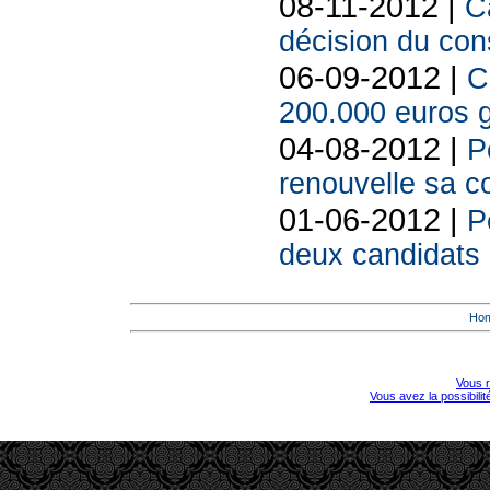
08-11-2012 |
C
décision du cons
06-09-2012 |
C
200.000 euros 
04-08-2012 |
P
renouvelle sa c
01-06-2012 |
P
deux candidats
Ho
Vous r
Vous avez la possibili