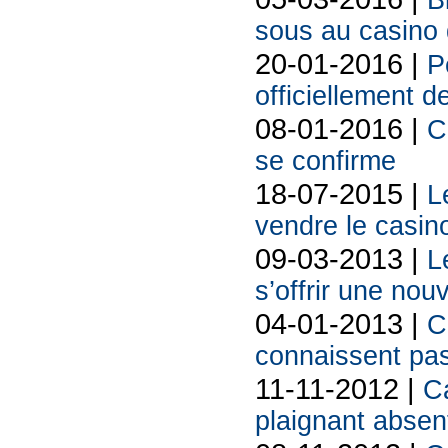
B
sous au casino 
20-01-2016 |
P
officiellement d
08-01-2016 |
C
se confirme
18-07-2015 |
L
vendre le casin
09-03-2013 |
L
s’offrir une nou
04-01-2013 |
C
connaissent pas
11-11-2012 |
Ca
plaignant absent