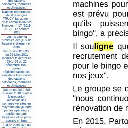
des stations
machines pour 
balnéaires, thermales
et climatiques
est prévu pour
Rapport d'information
de M. François
TRUCY, fait au nom
qu'ils puiss
de la commission des
finances n° 17 (2011-
2012) - 12 octobre
bingo", a préci
2011
Les niveaux et
pratiques des jeux de
Il sou
ligne
que
hasard et d’argent en
2010
Décret no 2011-906
recrutement d
du 29 juillet 2011
modifiant le décret no
59-1489 du 22
pour le bingo 
décembre 1959
portant
réglementation des
nos jeux".
jeux dans les casinos
des stations
balnéaires, thermales
et climatiques
Le groupe se di
Décret no 2010-605
du 4 juin 2010 relatif à
"nous continu
la proportion
maximale des
sommes versées en
rénovation de n
moyenne aux joueurs
par les opérateurs
agréés de paris
hippiques et de paris
En 2015, Parto
sportifs en ligne
LOI no 2010-476 du