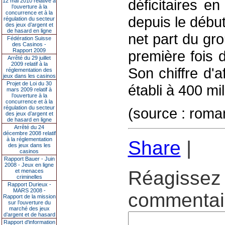
déficitaires en
12 mai 2010 relative à
l’ouverture à la
concurrence et à la
depuis le début
régulation du secteur
des jeux d’argent et
de hasard en ligne
net part du gr
Fédération Suisse
des Casinos -
Rapport 2009
première fois 
Arrêté du 29 juillet
2009 relatif à la
Son chiffre d'a
réglementation des
jeux dans les casinos
Projet de Loi du 30
établi à 400 mil
mars 2009 relatif à
l’ouverture à la
concurrence et à la
régulation du secteur
(source : rom
des jeux d’argent et
de hasard en ligne
Arrêté du 24
décembre 2008 relatif
à la réglementation
Share
|
des jeux dans les
casinos
Rapport Bauer - Juin
2008 - Jeux en ligne
Réagissez 
et menaces
criminelles
Rapport Durieux -
MARS 2008 -
commentair
Rapport de la mission
sur l’ouverture du
marché des jeux
d’argent et de hasard
Rapport d'information