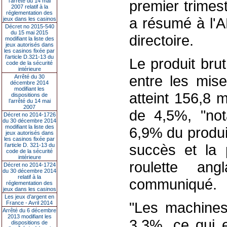
l’arrêté du 14 mai
premier trimest
2007 relatif à la
réglementation des
a résumé à l'A
jeux dans les casinos
Décret no 2015-540
du 15 mai 2015
directoire.
modifiant la liste des
jeux autorisés dans
les casinos fixée par
l’article D.321-13 du
Le produit brut
code de la sécurité
intérieure
entre les mise
Arrêté du 30
décembre 2014
modifiant les
atteint 156,8 m
dispositions de
l’arrêté du 14 mai
2007
de 4,5%, "no
Décret no 2014-1726
du 30 décembre 2014
modifiant la liste des
6,9% du produi
jeux autorisés dans
les casinos fixée par
succès et la 
l’article D. 321-13 du
code de la sécurité
intérieure
roulette ang
Décret no 2014-1724
du 30 décembre 2014
relatif à la
communiqué.
réglementation des
jeux dans les casinos
Les jeux d’argent en
"Les machines
France - Avril 2014
Arrêté du 6 décembre
2013 modifiant les
3,3%, ce qui e
dispositions de