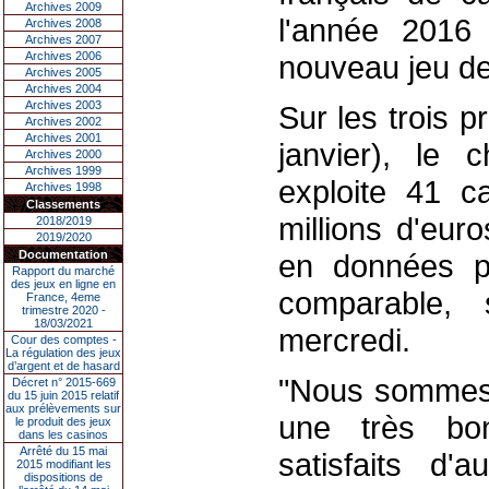
Archives 2009
l'année 2016 
Archives 2008
Archives 2007
Archives 2006
nouveau jeu de
Archives 2005
Archives 2004
Archives 2003
Sur les trois 
Archives 2002
Archives 2001
janvier), le c
Archives 2000
Archives 1999
exploite 41 c
Archives 1998
Classements
millions d'eur
2018/2019
2019/2020
Documentation
en données p
Rapport du marché
des jeux en ligne en
comparable,
France, 4eme
trimestre 2020 -
18/03/2021
mercredi.
Cour des comptes -
La régulation des jeux
d’argent et de hasard
"Nous sommes 
Décret n° 2015-669
du 15 juin 2015 relatif
aux prélèvements sur
une très bo
le produit des jeux
dans les casinos
Arrêté du 15 mai
satisfaits d'
2015 modifiant les
dispositions de