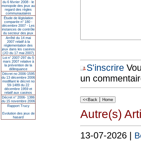
du 6 février 2008 - le
monopole des jeux au
regard des règles
communautaires
Étude de législation
comparée n° 180 -
décembre 2007 - Les
instances de contrôle
du secteur des jeux
Arrêté du 14 mai
2007 relatif à la
réglementation des
jeux dans les casinos
(JO du 17 mai 2007)
Loi n° 2007-297 du 5
mars 2007 relative à
S'inscrire
Vous
la prévention de la
délinquance
Décret no 2006-1595
un commentair
du 13 décembre 2006
modifiant le décret no
59-1489 du 22
décembre 1959 et
relatif aux casinos
Décret n° 2006- 1386
du 15 novembre 2006
Rapport Trucy
Autre(s) Art
Evolution des jeux de
hasard
13-07-2026 |
B