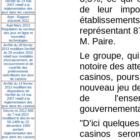
l’arrêté du 14 mai
2007 relatif à la
de leur impo
réglementation des
jeux dans les casinos
établisseme
Arjel - Rapport
d'activité 2012
Arjel Mars 2013
représentant 8
Régulation du secteur
des jeux en ligne et
nouvelles
M. Paire.
technologies
Arrêté du 28 février
2013 modifiant l'arrêté
Le groupe, qui
du 29 octobre 2010
relatif aux modalités
d'encaissement, de
notoire des att
recouvrement et de
contrôle des
prélèvements
casinos, pours
spécifiques aux jeux
de casinos
Arrêté du 14 février
nouveau jeu de
2013 modifiant les
dispositions de
l'arrêté du 14 mai
de l'ense
2007 relatif à la
réglementation des
gouvernemental
jeux dans les casinos
Décret no 2012-685
du 7 mai 2012
modifiant le décret no
"D'ici quelque
59-1489 du 22
décembre 1959
portant
casinos sero
réglementation des
jeux dans les casinos