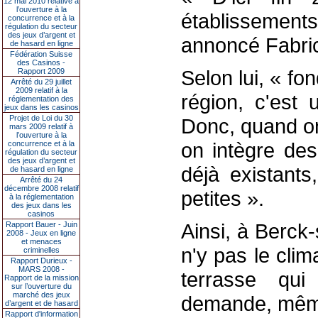
12 mai 2010 relative à
l’ouverture à la
établissements
concurrence et à la
régulation du secteur
des jeux d’argent et
annoncé Fabric
de hasard en ligne
Fédération Suisse
des Casinos -
Selon lui, « fo
Rapport 2009
Arrêté du 29 juillet
2009 relatif à la
région, c'est 
réglementation des
jeux dans les casinos
Projet de Loi du 30
Donc, quand on
mars 2009 relatif à
l’ouverture à la
on intègre des
concurrence et à la
régulation du secteur
des jeux d’argent et
déjà existants
de hasard en ligne
Arrêté du 24
décembre 2008 relatif
petites ».
à la réglementation
des jeux dans les
casinos
Ainsi, à Berck-
Rapport Bauer - Juin
2008 - Jeux en ligne
et menaces
n'y pas le clim
criminelles
Rapport Durieux -
MARS 2008 -
terrasse qui
Rapport de la mission
sur l’ouverture du
marché des jeux
demande, même 
d’argent et de hasard
Rapport d'information