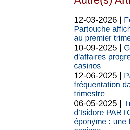
Autre(s) Art
12-03-2026 |
F
Partouche affich
au premier trim
10-09-2025 |
G
d'affaires prog
casinos
12-06-2025 |
P
fréquentation d
trimestre
06-05-2025 |
T
d’Isidore PART
éponyme : une f