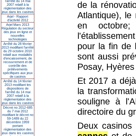
l’arrêté du 14 mai
de la rénovati
2007 relatif à la
réglementation des
jeux dans les casinos
Atlantique), le
Arjel - Rapport
d'activité 2012
en octobre
Arjel Mars 2013
Régulation du secteur
des jeux en ligne et
l'établissemen
nouvelles
technologies
pour la fin de
Arrêté du 28 février
2013 modifiant l'arrêté
du 29 octobre 2010
sont aussi pr
relatif aux modalités
d'encaissement, de
recouvrement et de
Posay, Hyères
contrôle des
prélèvements
spécifiques aux jeux
de casinos
Et 2017 a déjà
Arrêté du 14 février
2013 modifiant les
la transformat
dispositions de
l'arrêté du 14 mai
2007 relatif à la
souligne à l'
réglementation des
jeux dans les casinos
Décret no 2012-685
directoire du g
du 7 mai 2012
modifiant le décret no
59-1489 du 22
décembre 1959
Deux casinos 
portant
réglementation des
cannes
et de 
jeux dans les casinos