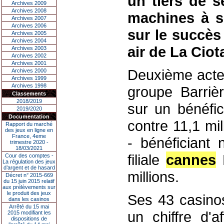
un tiers de s
Archives 2009
Archives 2008
machines à so
Archives 2007
Archives 2006
sur le succès
Archives 2005
Archives 2004
air de La Ciota
Archives 2003
Archives 2002
Archives 2001
Deuxième acteu
Archives 2000
Archives 1999
Archives 1998
groupe Barriè
Classements
2018/2019
sur un bénéfic
2019/2020
Documentation
contre 11,1 mil
Rapport du marché
des jeux en ligne en
France, 4eme
- bénéficiant
trimestre 2020 -
18/03/2021
filiale
cannes
B
Cour des comptes -
La régulation des jeux
d’argent et de hasard
millions.
Décret n° 2015-669
du 15 juin 2015 relatif
aux prélèvements sur
le produit des jeux
Ses 43 casinos
dans les casinos
Arrêté du 15 mai
un chiffre d'a
2015 modifiant les
dispositions de