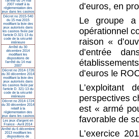
l’arrêté du 14 mai
d'euros, en pr
2007 relatif à la
réglementation des
jeux dans les casinos
Décret no 2015-540
Le groupe a 
du 15 mai 2015
modifiant la liste des
jeux autorisés dans
opérationnel c
les casinos fixée par
l’article D.321-13 du
raison « d'ouv
code de la sécurité
intérieure
Arrêté du 30
d'entrée da
décembre 2014
modifiant les
dispositions de
établissement
l’arrêté du 14 mai
2007
d'euros le ROC
Décret no 2014-1726
du 30 décembre 2014
modifiant la liste des
jeux autorisés dans
L'exploitant
les casinos fixée par
l’article D. 321-13 du
code de la sécurité
perspectives ch
intérieure
Décret no 2014-1724
du 30 décembre 2014
est « armé pou
relatif à la
réglementation des
jeux dans les casinos
favorable de 
Les jeux d’argent en
France - Avril 2014
Arrêté du 6 décembre
L'exercice 20
2013 modifiant les
dispositions de