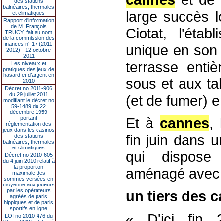
des stations
balnéaires, thermales
large succès l
et climatiques
Rapport d'information
de M. François
Ciotat, l'éta
TRUCY, fait au nom
de la commission des
finances n° 17 (2011-
unique en son
2012) - 12 octobre
2011
terrasse enti
Les niveaux et
pratiques des jeux de
hasard et d’argent en
sous et aux ta
2010
Décret no 2011-906
du 29 juillet 2011
(et de fumer) en
modifiant le décret no
59-1489 du 22
décembre 1959
portant
Et à
cannes
,
réglementation des
jeux dans les casinos
fin juin dans u
des stations
balnéaires, thermales
et climatiques
qui dispose 
Décret no 2010-605
du 4 juin 2010 relatif à
la proportion
aménagé avec d
maximale des
sommes versées en
moyenne aux joueurs
par les opérateurs
un tiers des 
agréés de paris
hippiques et de paris
sportifs en ligne
« D'ici fin
LOI no 2010-476 du