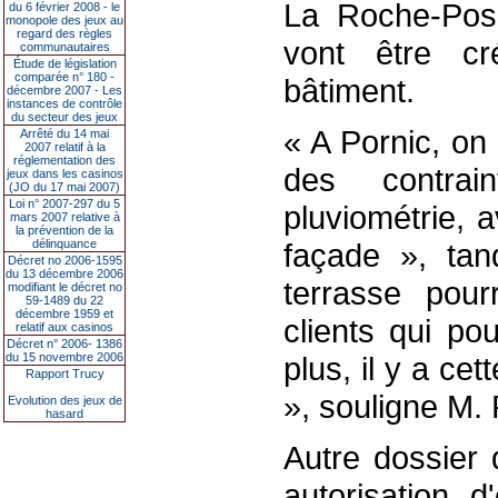
La Roche-Pos
du 6 février 2008 - le
monopole des jeux au
regard des règles
vont être c
communautaires
Étude de législation
comparée n° 180 -
bâtiment.
décembre 2007 - Les
instances de contrôle
du secteur des jeux
« A Pornic, on
Arrêté du 14 mai
2007 relatif à la
réglementation des
des contrai
jeux dans les casinos
(JO du 17 mai 2007)
Loi n° 2007-297 du 5
pluviométrie, 
mars 2007 relative à
la prévention de la
délinquance
façade », tand
Décret no 2006-1595
du 13 décembre 2006
terrasse pour
modifiant le décret no
59-1489 du 22
décembre 1959 et
clients qui po
relatif aux casinos
Décret n° 2006- 1386
du 15 novembre 2006
plus, il y a cet
Rapport Trucy
», souligne M. 
Evolution des jeux de
hasard
Autre dossier 
autorisation 