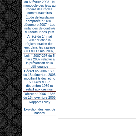
du 6 février 2008 - le
monopole des jeux au
regard des règles
communautaires
Étude de législation
comparée n° 180 -
décembre 2007 - Les
instances de contrôle
du secteur des jeux
Arrêté du 14 mai
2007 relatif à la
réglementation des
jeux dans les casinos
(JO du 17 mai 2007)
Loi n° 2007-297 du 5
mars 2007 relative à
la prévention de la
délinquance
Décret no 2006-1595
du 13 décembre 2006
modifiant le décret no
59-1489 du 22
décembre 1959 et
relatif aux casinos
Décret n° 2006- 1386
du 15 novembre 2006
Rapport Trucy
Evolution des jeux de
hasard