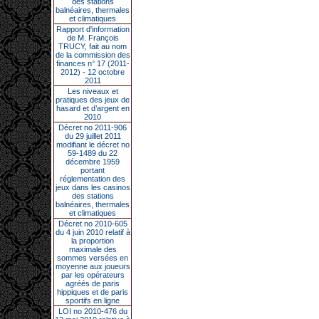
des stations
balnéaires, thermales
et climatiques
Rapport d'information
de M. François
TRUCY, fait au nom
de la commission des
finances n° 17 (2011-
2012) - 12 octobre
2011
Les niveaux et
pratiques des jeux de
hasard et d’argent en
2010
Décret no 2011-906
du 29 juillet 2011
modifiant le décret no
59-1489 du 22
décembre 1959
portant
réglementation des
jeux dans les casinos
des stations
balnéaires, thermales
et climatiques
Décret no 2010-605
du 4 juin 2010 relatif à
la proportion
maximale des
sommes versées en
moyenne aux joueurs
par les opérateurs
agréés de paris
hippiques et de paris
sportifs en ligne
LOI no 2010-476 du