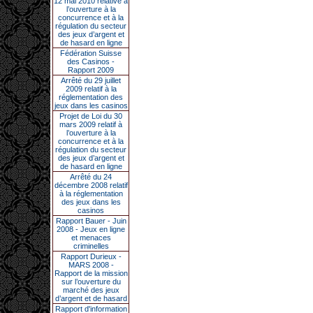
12 mai 2010 relative à
l’ouverture à la
concurrence et à la
régulation du secteur
des jeux d’argent et
de hasard en ligne
Fédération Suisse
des Casinos -
Rapport 2009
Arrêté du 29 juillet
2009 relatif à la
réglementation des
jeux dans les casinos
Projet de Loi du 30
mars 2009 relatif à
l’ouverture à la
concurrence et à la
régulation du secteur
des jeux d’argent et
de hasard en ligne
Arrêté du 24
décembre 2008 relatif
à la réglementation
des jeux dans les
casinos
Rapport Bauer - Juin
2008 - Jeux en ligne
et menaces
criminelles
Rapport Durieux -
MARS 2008 -
Rapport de la mission
sur l’ouverture du
marché des jeux
d’argent et de hasard
Rapport d'information