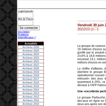
Login/speudo :
Mot de Passe :
Vendredi 30 juin 
2022/23 (1
)
Inscription
Problème
d'identification ?
Actualités
Le groupe de casinos 
Archives 2026
19 millions d'euros s
Archives 2025
gonflé par le produit
Archives 2024
23,6% à 18,8 millions
Archives 2023
encaissé 14,1 millio
Archives 2022
millions d'euros en so
Archives 2021
Archives 2020
Le chiffre d'affaires
(derrière le groupe B
Archives 2019
opérationnel courant 
Archives 2018
retrouvé» des jeux d
Archives 2017
quasiment à 20%, ce 
Archives 2016
déclaré à l'AFP Fabrice
Archives 2015
Archives 2014
Une «excellente per
Archives 2013
Archives 2012
Le groupe Partouche, 
Archives 2011
des jeux en ligne en S
Archives 2010
deux ans après son dé