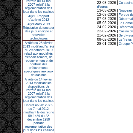
l’arrêté du 14 mai
22-03-2026 |
Ce casino
2007 relatif à la
d’euros
réglementation des
13-03-2026 |
Nouveau c
jeux dans les casinos
12-03-2026 |
Fort de d
Arjel - Rapport
07-03-2026 |
Désormais 
d'activité 2012
05-03-2026 |
Le Conseil
Arjel Mars 2013
24-02-2026 |
Désormais
Régulation du secteur
22-02-2026 |
des jeux en ligne et
Casino de
nouvelles
21-02-2026 |
Berck-sur-
technologies
09-02-2026 |
Le "refus 
Arrêté du 28 février
28-01-2026 |
Groupe Pa
2013 modifiant l'arrêté
du 29 octobre 2010
relatif aux modalités
d'encaissement, de
recouvrement et de
contrôle des
prélèvements
spécifiques aux jeux
de casinos
Arrêté du 14 février
2013 modifiant les
dispositions de
l'arrêté du 14 mai
2007 relatif à la
réglementation des
jeux dans les casinos
Décret no 2012-685
du 7 mai 2012
modifiant le décret no
59-1489 du 22
décembre 1959
portant
réglementation des
jeux dans les casinos