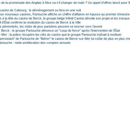
 de la promenade des Anglais à Nice va-t-il changer de main ? Un appel d’offres lancé pour 90
asino de Cabourg : le déménagement se fera en une nuit
eux nouveaux casinos, Partouche affiche un chiffre d'affaires en hausse au premier trimestre
à la tête du casino de Berck, le groupe belge Infiniti Casino dévoile son projet et les travau
 d’État confirme la restitution du casino de Berck à la Ville
 pérennisés, les clubs de jeux parisiens peuvent se tourner vers l’avenir
 Berck : le groupe Partouche dénonce un "coup de force" après l’intervention de l’État
Mer : la police récupère les clés du casino que le groupe Partouche traînait à restituer
persistant" de Partouche de "libérer" le casino de Berck-sur-Mer lui coûte de plus en plus ch
rtouche : nette amélioration des comptes annuels