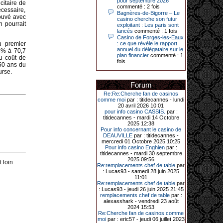
pour septembre 2026
citaire de
Le plus gros gain gagné depuis plus
commenté : 2 fois
de 20 ans dans l’établissement.
écessaire,
Bagnères-de-Bigorre – Le
rouvé avec
casino cherche son futur
 pourrait
exploitant : Les paris sont
lancés
commenté : 1 fois
Casino de Forges-les-Eaux
31-03-2026|
au premier
: ce que révèle le rapport
annuel du délégataire sur le
Série de jackpots au casino JOA de
,5% à 70,7
plan financier
commenté : 1
Gujan-Mestras : ce mois de mars a
au coût de
fois
été fructueux pour quelques
 50 ans du
joueurs. D’abord avec 44 207 euros
urse.
remportés le dimanche 22 mars sur
une machine à sous pour une mise
Forum
initiale de 5,28 €. Puis quelques
jours plus tard, le vendredi 27 mars,
Re:Re:Cherche fan de casinos
un joueur a décroché 12 086 euros
comme moi
par : titidecannes - lundi
sur une autre machine à sous.
20 avril 2026 10:01
pour info casino CASSIS.
par :
Enfin, troisième et dernier jackpot,
titidecannes - mardi 14 Octobre
record cette fois-ci, le samedi 28
2025 12:38
mars dernier. Quelque 111 322
Pour info concernant le casino de
euros ont été remportés sur la table
DEAUVILLE
par : titidecannes -
d’Ultimate Texas Hold’em Poker,
mercredi 01 Octobre 2025 10:25
grâce à une mise de 5 euros sur la
Pour info casino Enghien
par :
case bonus et une quinte flush
titidecannes - mardi 30 septembre
royale. Ces gains ont été annoncés
2025 09:56
 loin
dans un communiqué diffusé par le
Re:remplacements chef de table
par
casino ce lundi 30 mars en soirée.
: Lucas93 - samedi 28 juin 2025
11:01
Re:remplacements chef de table
par
: Lucas93 - jeudi 26 juin 2025 21:45
remplacements chef de table
par :
11-01-2026|
alexasshark - vendredi 23 août
2024 15:53
Dimanche 11 janvier, en soirée, une
Re:Cherche fan de casinos comme
cliente retraitée de 78 ans, habitant
moi
par : eric57 - jeudi 06 juillet 2023
Trémuson, a eu l’énorme surprise