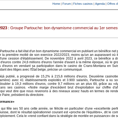
Home
|
Forum
|
Fiches casinos
|
Agenda
|
Offres d
2023
: Groupe Partouche: bon dynamisme commercial au 1er semes
Partouche a fait état d'un bon dynamisme commercial en publiant un bénéfice net
ur la première moitié de son exercice 2022/2023, moins qu'un an auparavant où il
 d'une cession d'établissement. De novembre 2022 à avril 2023, ce bénéfice a d
 d'euros contre 24,6 millions d'euros l'année d'avant à la même époque, où le gr
ns d'euros en vendant sa participation dans le casino de Crans-Montana en Suis
ldant des litiges avec l'État belge, précise un communiqué.
, déjà publié, a progressé de 15,2% à 215,6 millions d'euros. Deuxième casinotie
arrière) avec 41 établissements exploités et 3.900 salariés, Partouche a vu so
doubler à 19,3 millions d'euros, contre 9,7 millions un an plus tôt, grâce au 
ans ses casinos. «Notre marge d'excédent brut d'exploitation sur chiffre d'aff
qui veut dire que nous revenons à des niveaux assez hauts en termes de rend
 Paire, président du directoire.
formance»
qui fête ses 50 ans cette année, se félicite en particulier d'une «excellente pe
uisse, dont le résultat opérationnel courant est «proche de l'équilibre», dit le c
ploiement. Cela le «rend confiant dans la stratégie de montée en puissance» de 