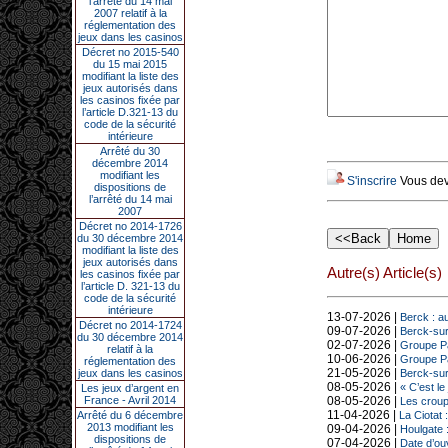
l’arrêté du 14 mai
2007 relatif à la
réglementation des
jeux dans les casinos
Décret no 2015-540
du 15 mai 2015
modifiant la liste des
jeux autorisés dans
les casinos fixée par
l’article D.321-13 du
code de la sécurité
intérieure
Arrêté du 30
décembre 2014
modifiant les
S'inscrire
Vous deve
dispositions de
l’arrêté du 14 mai
2007
Décret no 2014-1726
du 30 décembre 2014
modifiant la liste des
jeux autorisés dans
Autre(s) Article(s)
les casinos fixée par
l’article D. 321-13 du
code de la sécurité
intérieure
13-07-2026 |
Berck : a
Décret no 2014-1724
09-07-2026 |
Berck-sur-
du 30 décembre 2014
02-07-2026 |
Groupe Pa
relatif à la
10-06-2026 |
Groupe Pa
réglementation des
21-05-2026 |
jeux dans les casinos
Berck-sur-
08-05-2026 |
« C’est le
Les jeux d’argent en
France - Avril 2014
08-05-2026 |
Les croupi
11-04-2026 |
Arrêté du 6 décembre
La Ciotat 
2013 modifiant les
09-04-2026 |
Houlgate 
dispositions de
07-04-2026 |
Date d’ou