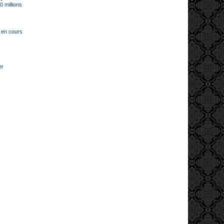
 millions
x en cours
er