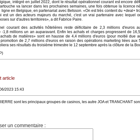
ique, intégré en juillet 2022, dont le résultat opérationnel courant est encore défi
 Partouche va lancer dans les prochaines semaines, une fois obtenue la licence n
n ligne en Belgique, en partenariat avec Betsson. «On est très content du +deal+ t
 est un des acteurs majeurs du marché, c'est un vrai partenaire avec lequel on
ses sur d'autres territoires», a dit Fabrice Paire.
nel courant des activités hôtelières reste déficitaire de 2,3 millions d'euros 
 -1,8 millions un an auparavant. Enfin les achats et charges progressent de 16
 «achats de matières» sont en hausse de 4,4 millions d'euros (pour moitié due 
de promotion de 2,7 millions d'euros en raison des opérations marketing liées aux
iera ses résultats du troisième trimestre le 12 septembre après la clôture de la Bo
P)
 article
/06/2023 15:43
RE sont les principaux groupes de casinos, les autre JOA et TRANCHANT sont
ser un commentaire :