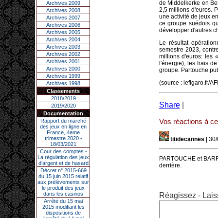
de Middelkerke en Belg
Archives 2009
2,5 millions d'euros.
Archives 2008
une activité de jeux e
Archives 2007
ce groupe suédois qui
Archives 2006
développer d'autres cho
Archives 2005
Archives 2004
Le résultat opération
Archives 2003
semestre 2023, contre
Archives 2002
millions d'euros: les
Archives 2001
l'énergie), les frais 
Archives 2000
groupe. Partouche publ
Archives 1999
(source : lefigaro.fr/AF
Archives 1998
Classements
2018/2019
Share
|
2019/2020
Documentation
Vos réactions à cet
Rapport du marché
des jeux en ligne en
France, 4eme
trimestre 2020 -
titidecannes
| 30
18/03/2021
Cour des comptes -
La régulation des jeux
PARTOUCHE et BARRIER
d’argent et de hasard
derrière.
Décret n° 2015-669
du 15 juin 2015 relatif
aux prélèvements sur
le produit des jeux
dans les casinos
Réagissez - Lais
Arrêté du 15 mai
2015 modifiant les
dispositions de