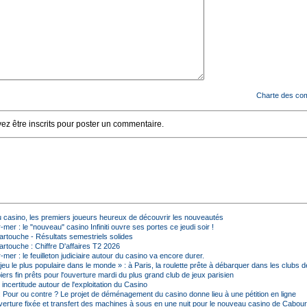
Charte des co
z être inscrits pour poster un commentaire.
u casino, les premiers joueurs heureux de découvrir les nouveautés
mer : le "nouveau" casino Infiniti ouvre ses portes ce jeudi soir !
rtouche - Résultats semestriels solides
rtouche : Chiffre D'affaires T2 2026
mer : le feuilleton judiciaire autour du casino va encore durer.
 jeu le plus populaire dans le monde » : à Paris, la roulette prête à débarquer dans les clubs d
ers fin prêts pour l'ouverture mardi du plus grand club de jeux parisien
: incertitude autour de l'exploitation du Casino
: Pour ou contre ? Le projet de déménagement du casino donne lieu à une pétition en ligne
verture fixée et transfert des machines à sous en une nuit pour le nouveau casino de Cabou