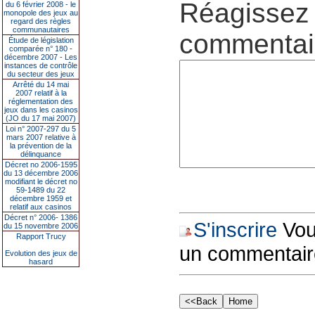
Réagissez 
du 6 février 2008 - le
monopole des jeux au
regard des règles
communautaires
commentair
Étude de législation
comparée n° 180 -
décembre 2007 - Les
instances de contrôle
du secteur des jeux
Arrêté du 14 mai
2007 relatif à la
réglementation des
jeux dans les casinos
(JO du 17 mai 2007)
Loi n° 2007-297 du 5
mars 2007 relative à
la prévention de la
délinquance
Décret no 2006-1595
du 13 décembre 2006
modifiant le décret no
59-1489 du 22
décembre 1959 et
relatif aux casinos
Décret n° 2006- 1386
S'inscrire
Vous
du 15 novembre 2006
Rapport Trucy
un commentair
Evolution des jeux de
hasard