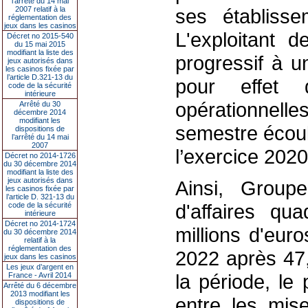
l’arrêté du 14 mai
2007 relatif à la
ses établisse
réglementation des
jeux dans les casinos
L'exploitant d
Décret no 2015-540
du 15 mai 2015
modifiant la liste des
progressif à u
jeux autorisés dans
les casinos fixée par
l’article D.321-13 du
pour effet d
code de la sécurité
intérieure
opérationnel
Arrêté du 30
décembre 2014
modifiant les
semestre écoul
dispositions de
l’arrêté du 14 mai
2007
l’exercice 202
Décret no 2014-1726
du 30 décembre 2014
modifiant la liste des
jeux autorisés dans
Ainsi, Group
les casinos fixée par
l’article D. 321-13 du
d'affaires qu
code de la sécurité
intérieure
Décret no 2014-1724
millions d'eur
du 30 décembre 2014
relatif à la
réglementation des
2022 après 47,
jeux dans les casinos
Les jeux d’argent en
la période, le 
France - Avril 2014
Arrêté du 6 décembre
2013 modifiant les
entre les mis
dispositions de