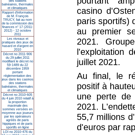
pourtant "amp
des stations
balnéaires, thermales
casino d'Osten
et climatiques
Rapport d'information
de M. François
paris sportifs) 
TRUCY, fait au nom
de la commission des
finances n° 17 (2011-
au premier s
2012) - 12 octobre
2011
2021. Groupe
Les niveaux et
pratiques des jeux de
hasard et d’argent en
l'exploitation
2010
Décret no 2011-906
du 29 juillet 2011
juillet 2021.
modifiant le décret no
59-1489 du 22
décembre 1959
portant
Au final, le r
réglementation des
jeux dans les casinos
des stations
positif à haute
balnéaires, thermales
et climatiques
une perte de 
Décret no 2010-605
du 4 juin 2010 relatif à
la proportion
2021. L'endett
maximale des
sommes versées en
moyenne aux joueurs
55,7 millions d
par les opérateurs
agréés de paris
hippiques et de paris
d'euros par rap
sportifs en ligne
LOI no 2010-476 du