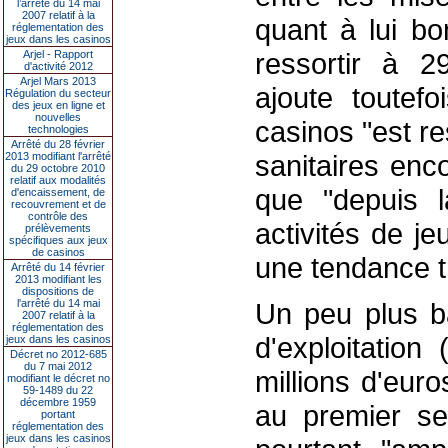
l’arrêté du 14 mai
2007 relatif à la
quant à lui bo
réglementation des
jeux dans les casinos
ressortir à 2
Arjel - Rapport
d'activité 2012
Arjel Mars 2013
ajoute toutef
Régulation du secteur
des jeux en ligne et
nouvelles
casinos "est re
technologies
Arrêté du 28 février
sanitaires enc
2013 modifiant l'arrêté
du 29 octobre 2010
relatif aux modalités
que "depuis l
d'encaissement, de
recouvrement et de
contrôle des
activités de j
prélèvements
spécifiques aux jeux
de casinos
une tendance tr
Arrêté du 14 février
2013 modifiant les
dispositions de
l'arrêté du 14 mai
Un peu plus ba
2007 relatif à la
réglementation des
d'exploitation
jeux dans les casinos
Décret no 2012-685
du 7 mai 2012
millions d'eur
modifiant le décret no
59-1489 du 22
décembre 1959
au premier se
portant
réglementation des
jeux dans les casinos