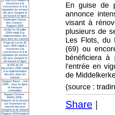
12 mai 2010 relative à
En guise de p
l’ouverture à la
concurrence et à la
régulation du secteur
annonce intens
des jeux d’argent et
de hasard en ligne
Fédération Suisse
visant à rénov
des Casinos -
Rapport 2009
plusieurs de s
Arrêté du 29 juillet
2009 relatif à la
réglementation des
Les Flots, du 
jeux dans les casinos
Projet de Loi du 30
mars 2009 relatif à
(69) ou encor
l’ouverture à la
concurrence et à la
bénéficiera à 
régulation du secteur
des jeux d’argent et
de hasard en ligne
l’entrée en vi
Arrêté du 24
décembre 2008 relatif
à la réglementation
de Middelkerke
des jeux dans les
casinos
Rapport Bauer - Juin
(source : trad
2008 - Jeux en ligne
et menaces
criminelles
Rapport Durieux -
MARS 2008 -
Rapport de la mission
Share
|
sur l’ouverture du
marché des jeux
d’argent et de hasard
Rapport d'information