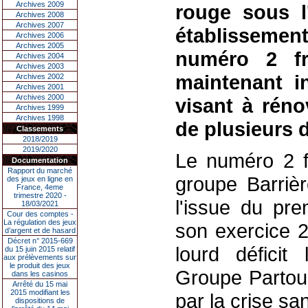
Archives 2009
rouge sous l
Archives 2008
Archives 2007
établissement
Archives 2006
Archives 2005
numéro 2 fr
Archives 2004
Archives 2003
maintenant in
Archives 2002
Archives 2001
Archives 2000
visant à rénov
Archives 1999
Archives 1998
de plusieurs 
Classements
2018/2019
2019/2020
Le numéro 2 fr
Documentation
Rapport du marché
groupe Barriè
des jeux en ligne en
France, 4eme
trimestre 2020 -
l'issue du pre
18/03/2021
Cour des comptes -
La régulation des jeux
son exercice 
d’argent et de hasard
Décret n° 2015-669
lourd déficit
du 15 juin 2015 relatif
aux prélèvements sur
le produit des jeux
Groupe Partouc
dans les casinos
Arrêté du 15 mai
2015 modifiant les
par la crise san
dispositions de