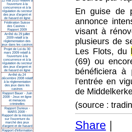
12 mai 2010 relative à
l’ouverture à la
concurrence et à la
En guise de p
régulation du secteur
des jeux d’argent et
de hasard en ligne
annonce intens
Fédération Suisse
des Casinos -
visant à rénov
Rapport 2009
Arrêté du 29 juillet
2009 relatif à la
plusieurs de s
réglementation des
jeux dans les casinos
Les Flots, du
Projet de Loi du 30
mars 2009 relatif à
l’ouverture à la
(69) ou encor
concurrence et à la
régulation du secteur
des jeux d’argent et
bénéficiera à 
de hasard en ligne
Arrêté du 24
décembre 2008 relatif
l’entrée en vi
à la réglementation
des jeux dans les
de Middelkerke
casinos
Rapport Bauer - Juin
2008 - Jeux en ligne
et menaces
(source : trad
criminelles
Rapport Durieux -
MARS 2008 -
Rapport de la mission
sur l’ouverture du
Share
|
marché des jeux
d’argent et de hasard
Rapport d'information