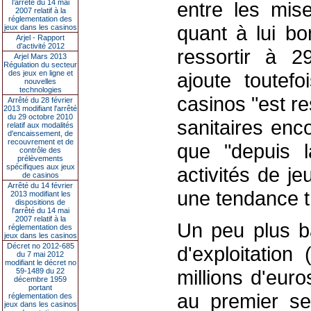
l’arrêté du 14 mai
entre les mis
2007 relatif à la
réglementation des
quant à lui bo
jeux dans les casinos
Arjel - Rapport
d'activité 2012
ressortir à 2
Arjel Mars 2013
Régulation du secteur
des jeux en ligne et
ajoute toutef
nouvelles
technologies
casinos "est re
Arrêté du 28 février
2013 modifiant l'arrêté
du 29 octobre 2010
sanitaires enc
relatif aux modalités
d'encaissement, de
recouvrement et de
que "depuis l
contrôle des
prélèvements
spécifiques aux jeux
activités de j
de casinos
Arrêté du 14 février
une tendance tr
2013 modifiant les
dispositions de
l'arrêté du 14 mai
2007 relatif à la
Un peu plus ba
réglementation des
jeux dans les casinos
Décret no 2012-685
d'exploitation
du 7 mai 2012
modifiant le décret no
millions d'eur
59-1489 du 22
décembre 1959
portant
au premier se
réglementation des
jeux dans les casinos