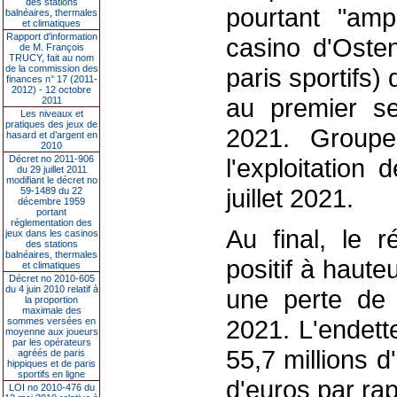
des stations
pourtant "amp
balnéaires, thermales
et climatiques
Rapport d'information
casino d'Osten
de M. François
TRUCY, fait au nom
de la commission des
paris sportifs) 
finances n° 17 (2011-
2012) - 12 octobre
au premier s
2011
Les niveaux et
pratiques des jeux de
2021. Groupe
hasard et d’argent en
2010
Décret no 2011-906
l'exploitation
du 29 juillet 2011
modifiant le décret no
juillet 2021.
59-1489 du 22
décembre 1959
portant
réglementation des
Au final, le r
jeux dans les casinos
des stations
balnéaires, thermales
positif à haute
et climatiques
Décret no 2010-605
du 4 juin 2010 relatif à
une perte de 
la proportion
maximale des
2021. L'endett
sommes versées en
moyenne aux joueurs
par les opérateurs
55,7 millions d
agréés de paris
hippiques et de paris
sportifs en ligne
d'euros par rap
LOI no 2010-476 du