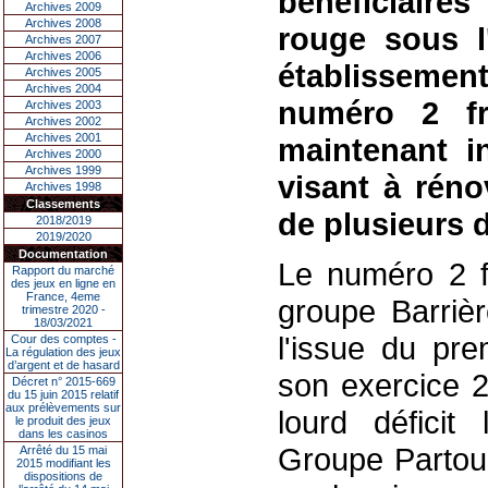
bénéficiaire
Archives 2009
Archives 2008
rouge sous l
Archives 2007
Archives 2006
établissement
Archives 2005
Archives 2004
numéro 2 fr
Archives 2003
Archives 2002
Archives 2001
maintenant in
Archives 2000
Archives 1999
visant à rénov
Archives 1998
Classements
de plusieurs 
2018/2019
2019/2020
Documentation
Le numéro 2 fr
Rapport du marché
des jeux en ligne en
France, 4eme
groupe Barriè
trimestre 2020 -
18/03/2021
l'issue du pre
Cour des comptes -
La régulation des jeux
d’argent et de hasard
son exercice 
Décret n° 2015-669
du 15 juin 2015 relatif
aux prélèvements sur
lourd déficit
le produit des jeux
dans les casinos
Groupe Partouc
Arrêté du 15 mai
2015 modifiant les
dispositions de