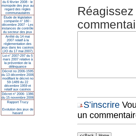
du 6 février 2008 - le
monopole des jeux au
Réagissez 
regard des règles
communautaires
Étude de législation
commentair
comparée n° 180 -
décembre 2007 - Les
instances de contrôle
du secteur des jeux
Arrêté du 14 mai
2007 relatif à la
réglementation des
jeux dans les casinos
(JO du 17 mai 2007)
Loi n° 2007-297 du 5
mars 2007 relative à
la prévention de la
délinquance
Décret no 2006-1595
du 13 décembre 2006
modifiant le décret no
59-1489 du 22
décembre 1959 et
relatif aux casinos
Décret n° 2006- 1386
du 15 novembre 2006
S'inscrire
Vous
Rapport Trucy
Evolution des jeux de
un commentair
hasard