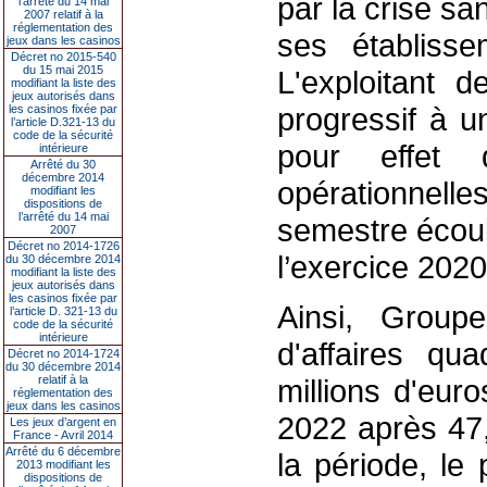
par la crise san
l’arrêté du 14 mai
2007 relatif à la
réglementation des
ses établisse
jeux dans les casinos
Décret no 2015-540
du 15 mai 2015
L'exploitant d
modifiant la liste des
jeux autorisés dans
progressif à u
les casinos fixée par
l’article D.321-13 du
code de la sécurité
pour effet d
intérieure
Arrêté du 30
décembre 2014
opérationnel
modifiant les
dispositions de
l’arrêté du 14 mai
semestre écoul
2007
Décret no 2014-1726
l’exercice 202
du 30 décembre 2014
modifiant la liste des
jeux autorisés dans
les casinos fixée par
Ainsi, Group
l’article D. 321-13 du
code de la sécurité
intérieure
d'affaires qu
Décret no 2014-1724
du 30 décembre 2014
relatif à la
millions d'eur
réglementation des
jeux dans les casinos
2022 après 47,
Les jeux d’argent en
France - Avril 2014
Arrêté du 6 décembre
la période, le 
2013 modifiant les
dispositions de