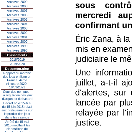
Archives 2009
sous contrôl
Archives 2008
Archives 2007
mercredi au
Archives 2006
Archives 2005
confirmant un
Archives 2004
Archives 2003
Archives 2002
Éric Zana, à la
Archives 2001
Archives 2000
mis en examen 
Archives 1999
Archives 1998
Classements
judiciaire le m
2018/2019
2019/2020
Documentation
Une informatio
Rapport du marché
des jeux en ligne en
juillet, a-t-il
France, 4eme
trimestre 2020 -
18/03/2021
d'alertes, sur
Cour des comptes -
La régulation des jeux
d’argent et de hasard
lancée par pl
Décret n° 2015-669
du 15 juin 2015 relatif
relayée par l'
aux prélèvements sur
le produit des jeux
dans les casinos
justice.
Arrêté du 15 mai
2015 modifiant les
dispositions de