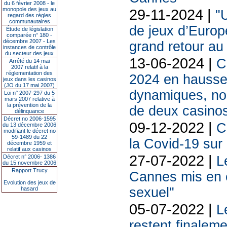
du 6 février 2008 - le
monopole des jeux au
29-11-2024 |
"
regard des règles
communautaires
de jeux d’Europ
Étude de législation
comparée n° 180 -
décembre 2007 - Les
grand retour a
instances de contrôle
du secteur des jeux
13-06-2024 |
C
Arrêté du 14 mai
2007 relatif à la
réglementation des
2024 en hausse 
jeux dans les casinos
(JO du 17 mai 2007)
dynamiques, nou
Loi n° 2007-297 du 5
mars 2007 relative à
la prévention de la
de deux casino
délinquance
Décret no 2006-1595
09-12-2022 |
C
du 13 décembre 2006
modifiant le décret no
59-1489 du 22
la Covid-19 sur
décembre 1959 et
relatif aux casinos
27-07-2022 |
Décret n° 2006- 1386
L
du 15 novembre 2006
Rapport Trucy
Cannes mis en 
Evolution des jeux de
sexuel"
hasard
05-07-2022 |
L
restent finale