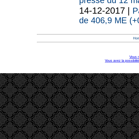
presse du 12 m
14-12-2017 |
P
de 406,9 ME (+
Ho
Vous r
Vous avez la possibili