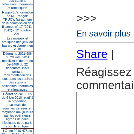
des stations
balnéaires, thermales
et climatiques
Rapport d'information
>>>
de M. François
TRUCY, fait au nom
de la commission des
finances n° 17 (2011-
2012) - 12 octobre
En savoir plus
2011
Les niveaux et
pratiques des jeux de
hasard et d’argent en
2010
Share
|
Décret no 2011-906
du 29 juillet 2011
modifiant le décret no
59-1489 du 22
Réagissez 
décembre 1959
portant
réglementation des
jeux dans les casinos
commentair
des stations
balnéaires, thermales
et climatiques
Décret no 2010-605
du 4 juin 2010 relatif à
la proportion
maximale des
sommes versées en
moyenne aux joueurs
par les opérateurs
agréés de paris
hippiques et de paris
sportifs en ligne
LOI no 2010-476 du