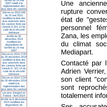
l’arrêté du 14 mai
Une ancienne
2007 relatif à la
réglementation des
jeux dans les casinos
rupture conven
Décret no 2015-540
du 15 mai 2015
état de "geste
modifiant la liste des
jeux autorisés dans
les casinos fixée par
personnel fém
l’article D.321-13 du
code de la sécurité
intérieure
Zana, les empl
Arrêté du 30
décembre 2014
du climat soc
modifiant les
dispositions de
l’arrêté du 14 mai
Mediapart.
2007
Décret no 2014-1726
du 30 décembre 2014
modifiant la liste des
Contacté par l
jeux autorisés dans
les casinos fixée par
l’article D. 321-13 du
Adrien Verrie
code de la sécurité
intérieure
son client "con
Décret no 2014-1724
du 30 décembre 2014
relatif à la
sont reproché
réglementation des
jeux dans les casinos
Les jeux d’argent en
totalement inf
France - Avril 2014
Arrêté du 6 décembre
2013 modifiant les
Ses accusate
dispositions de