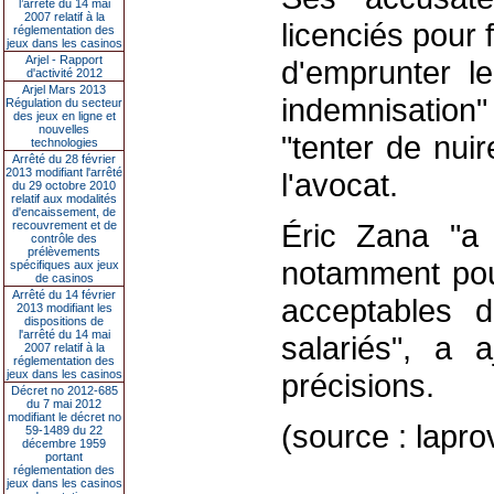
l’arrêté du 14 mai
2007 relatif à la
licenciés pour 
réglementation des
jeux dans les casinos
Arjel - Rapport
d'emprunter l
d'activité 2012
Arjel Mars 2013
indemnisatio
Régulation du secteur
des jeux en ligne et
nouvelles
"tenter de nui
technologies
Arrêté du 28 février
2013 modifiant l'arrêté
l'avocat.
du 29 octobre 2010
relatif aux modalités
d'encaissement, de
Éric Zana "a
recouvrement et de
contrôle des
prélèvements
notamment pour
spécifiques aux jeux
de casinos
Arrêté du 14 février
acceptables 
2013 modifiant les
dispositions de
l'arrêté du 14 mai
salariés", a 
2007 relatif à la
réglementation des
jeux dans les casinos
précisions.
Décret no 2012-685
du 7 mai 2012
modifiant le décret no
(source : lap
59-1489 du 22
décembre 1959
portant
réglementation des
jeux dans les casinos