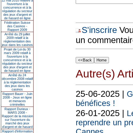
12 mai 2010 relative à
l’ouverture à la
concurrence et à la
régulation du secteur
des jeux d’argent et
de hasard en ligne
Fédération Suisse
des Casinos -
S'inscrire
Vous
Rapport 2009
Arrêté du 29 juillet
un commentair
2009 relatif à la
réglementation des
jeux dans les casinos
Projet de Loi du 30
mars 2009 relatif à
l’ouverture à la
concurrence et à la
régulation du secteur
des jeux d’argent et
Autre(s) Art
de hasard en ligne
Arrêté du 24
décembre 2008 relatif
à la réglementation
des jeux dans les
casinos
25-06-2025 |
G
Rapport Bauer - Juin
2008 - Jeux en ligne
bénéfices !
et menaces
criminelles
Rapport Durieux -
26-01-2025 |
L
MARS 2008 -
Rapport de la mission
sur l’ouverture du
reprendre un pre
marché des jeux
d’argent et de hasard
Cannes
Rapport d'information