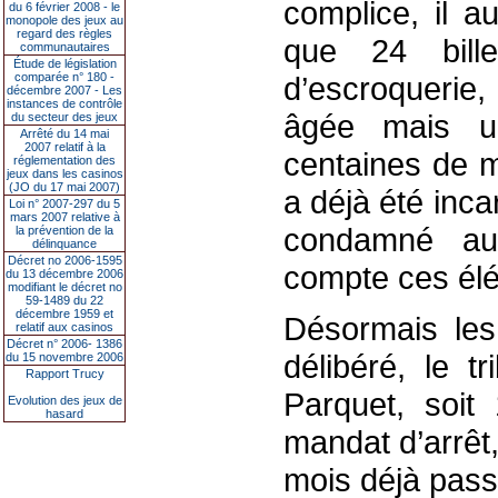
complice, il a
du 6 février 2008 - le
monopole des jeux au
regard des règles
que 24 bill
communautaires
Étude de législation
comparée n° 180 -
d’escroquerie
décembre 2007 - Les
instances de contrôle
âgée mais un
du secteur des jeux
Arrêté du 14 mai
2007 relatif à la
centaines de mi
réglementation des
jeux dans les casinos
(JO du 17 mai 2007)
a déjà été inca
Loi n° 2007-297 du 5
mars 2007 relative à
condamné aup
la prévention de la
délinquance
Décret no 2006-1595
compte ces él
du 13 décembre 2006
modifiant le décret no
59-1489 du 22
décembre 1959 et
Désormais les 
relatif aux casinos
Décret n° 2006- 1386
délibéré, le t
du 15 novembre 2006
Rapport Trucy
Parquet, soit
Evolution des jeux de
hasard
mandat d’arrêt
mois déjà pass