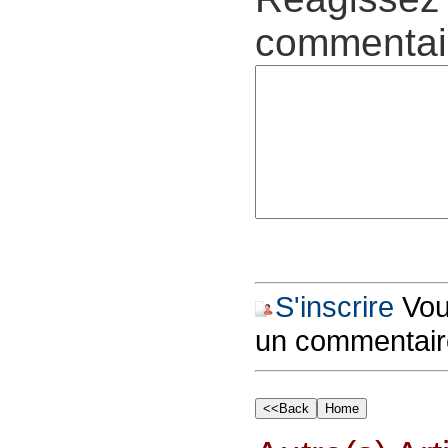
commentair
S'inscrire
Vous
un commentair