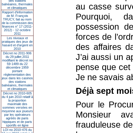
des stations
au casse surve
balnéaires, thermales
et climatiques
Rapport d'information
Pourquoi, 
de M. François
TRUCY, fait au nom
de la commission des
possession de
finances n° 17 (2011-
2012) - 12 octobre
2011
forces de l’ord
Les niveaux et
pratiques des jeux de
des affaires da
hasard et d’argent en
2010
Décret no 2011-906
J’ai aussi un 
du 29 juillet 2011
modifiant le décret no
59-1489 du 22
pense que cet 
décembre 1959
portant
Je ne savais abs
réglementation des
jeux dans les casinos
des stations
balnéaires, thermales
Déjà sept moi
et climatiques
Décret no 2010-605
du 4 juin 2010 relatif à
la proportion
Pour le Procur
maximale des
sommes versées en
moyenne aux joueurs
Monsieur ava
par les opérateurs
agréés de paris
frauduleuse de
hippiques et de paris
sportifs en ligne
LOI no 2010-476 du